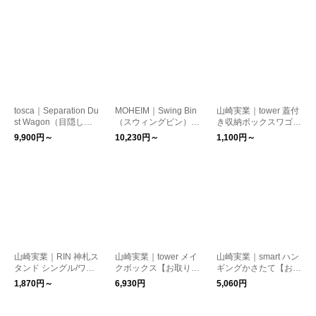
tosca｜Separation Du
MOHEIM｜Swing Bin
山崎実業｜tower 蓋付
st Wagon（目隠し分
（スウィングビン）
き収納ボックスワゴン
別ダストワゴン）【お
【お取り寄せ】
S/L【お取り寄せ】
9,900円～
10,230円～
1,100円～
取り寄せ】
山崎実業｜RIN 神札ス
山崎実業｜tower メイ
山崎実業｜smart ハン
タンド シングル/ワイ
クボックス【お取り寄
ギングかさたて【お取
ド 【お取り寄せ】
せ】
り寄せ】
1,870円～
6,930円
5,060円