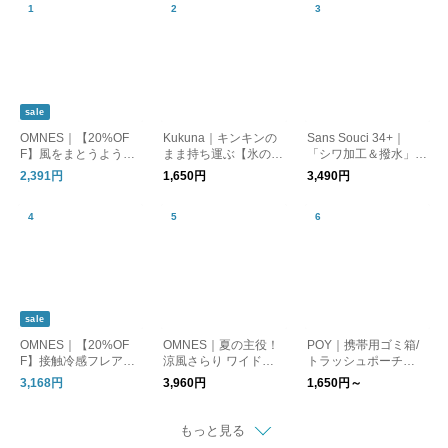
sale
OMNES｜【20%OF
Kukuna｜キンキンの
Sans Souci 34+｜
F】風をまとうように
まま持ち運ぶ【氷の
「シワ加工＆撥水」ス
軽やかに。一枚で決ま
う】アイスパック保冷
トレッチ きれいめパ
2,391円
1,650円
3,490円
る主役ロングスカート
剤 3wayスティックボ
ンツ
トル【夏小物】
sale
OMNES｜【20%OF
OMNES｜夏の主役！
POY｜携帯用ゴミ箱/
F】接触冷感フレアギ
涼風さらり ワイドパ
トラッシュポーチ
ャザースカート
ンツ
【メール便】 トラベ
3,168円
3,960円
1,650円～
ルグッズ
もっと見る