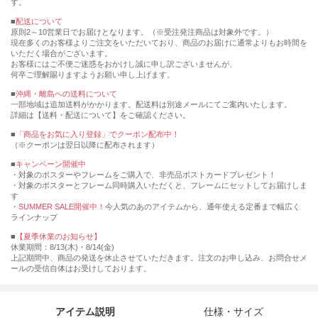
す。
■
配送について
原則2～10営業日でお届けとなります。（※受注発注商品は対象外です。）
現在多くのお客様よりご注文をいただいており、商品のお届けに通常よりもお時間を
いただく場合がございます。
お客様にはご不便ご迷惑をおかけし誠に申し訳ございませんが、
何卒ご理解賜りますようお願い申し上げます。
■
沖縄・離島への送料について
一部地域は追加送料がかかります。配送料は別途メールにてご案内いたします。
詳細は【送料・配送について】をご確認ください。
■
「商品をお気に入り登録」でクーポン配布中！
（※クーポンは翌日以降に配布されます）
■
キャンペーン開催中
・対象のポスターやフレームをご購入で、非売品ポストカードプレゼント！
・対象のポスターとフレーム同時購入いただくと、フレームにセットしてお届けしま
す
・
SUMMER SALE開催中！
今人気のあのアイテムから、通年使える定番まで幅広く
ラインナップ
■
【夏季休業のお知らせ】
休業期間：8/13(木)・8/14(金)
上記期間中、商品の発送を休止させていただきます。注文のお申し込み、お問合せメ
ールの受信自体はお受けしております。
アイテム説明
仕様・サイズ