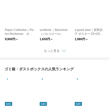
Paper Collective｜Flo
sceltevie ｜Balcolore
a good view｜長野訓
res Nocturnas ポス
（バルコロール）
子 ポスター 20×20/30
ター 30×40/50×70
×30 バタフライ/オリ
9,900円～
1,650円～
1,980円～
【お取り寄せ】
ーブ【お取り寄せ】
もっと見る
ゴミ箱・ダストボックスの人気ランキング
sale
sale
sale