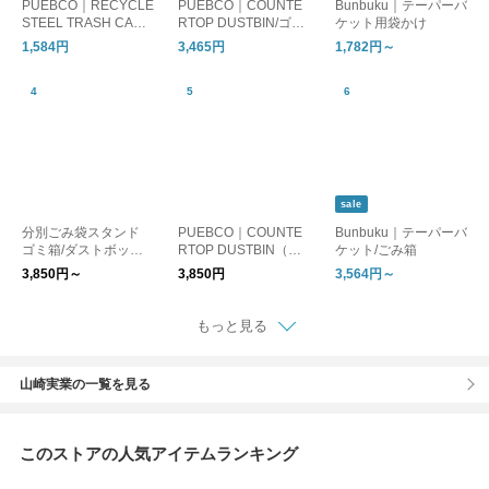
PUEBCO｜RECYCLE
PUEBCO｜COUNTE
Bunbuku｜テーパーバ
STEEL TRASH CAN
RTOP DUSTBIN/ゴミ
ケット用袋かけ
Round φ100 ゴミ箱
箱
1,584円
3,465円
1,782円～
sale
分別ごみ袋スタンド
PUEBCO｜COUNTE
Bunbuku｜テーパーバ
ゴミ箱/ダストボック
RTOP DUSTBIN（ダ
ケット/ごみ箱
ス
ストボックス）
3,850円～
3,850円
3,564円～
もっと見る
山崎実業の一覧を見る
このストアの人気アイテムランキング