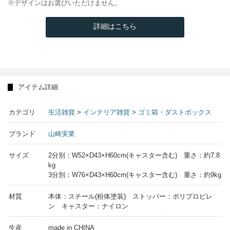
※デザインはお選びいただけません。
詳細はこちら
アイテム詳細
カテゴリ
生活雑貨
>
インテリア雑貨
>
ゴミ箱・ダストボックス
ブランド
山崎実業
サイズ
2分別：W52×D43×H60cm(キャスター含む) 重さ：約7.8
kg
3分別：W76×D43×H60cm(キャスター含む) 重さ：約9kg
材質
本体：スチール(粉体塗装) ストッパー：ポリプロピレ
ン キャスター：ナイロン
生産
made in CHINA