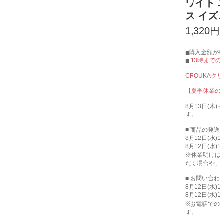
ワイト 
ス イズ
1,320円
購入金額が税
13時まで
CROUKA
【夏季休業
8月13日(
す。
■ 商品の発
8月12日(水
8月12日(水
※休業明け
だく場合や
■ お問い合
8月12日(水
8月12日(水
※お電話での
す。