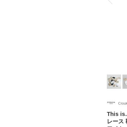
Crou
This
レース 