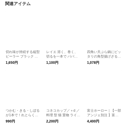
関連アイテム
切れ味が持続する縦型
レイエ 溶く、巻く、
四角い天ぷら鍋にピッ
ピーラー ブラック ／
切るを一本で パパッ
タリの角型揚げざる
皮むき器 ／ Dreamfar
と卵焼きターナー／le
【揚げ物】
1,650円
1,100円
1,078円
m
ye
つかむ・きる・しぼる
コネコカップ／＋d ／
富士ホーロー｜【一部
が1本で！れとらくは
料理 型 猫 置物 ライス
アンジェ別注 】富士
さみ レトルト食品専
型 スイーツ型 プリン
ホーロー オイルポッ
990円
2,200円
4,400円
用はさみ
型 ゼリー型 ねこ
ト1L／フィルトシリ