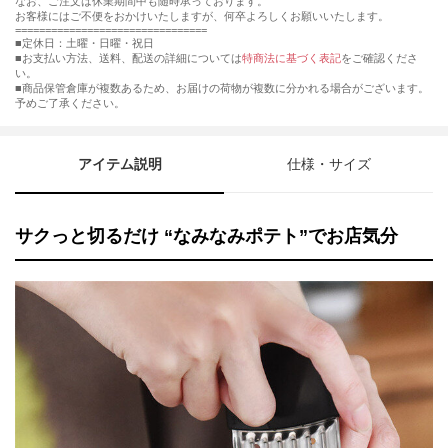
なお、ご注文は休業期間中も随時承っております。
お客様にはご不便をおかけいたしますが、何卒よろしくお願いいたします。
================================
■定休日：土曜・日曜・祝日
■お支払い方法、送料、配送の詳細については
特商法に基づく表記
をご確認くださ
い。
■商品保管倉庫が複数あるため、お届けの荷物が複数に分かれる場合がございます。
予めご了承ください。
アイテム説明
仕様・サイズ
サクっと切るだけ “なみなみポテト”でお店気分