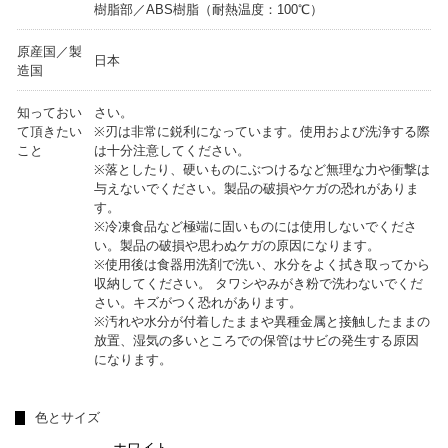
樹脂部／ABS樹脂（耐熱温度：100℃）
原産国／製
日本
造国
知っておい
さい。
て頂きたい
※刃は非常に鋭利になっています。使用および洗浄する際
こと
は十分注意してください。
※落としたり、硬いものにぶつけるなど無理な力や衝撃は
与えないでください。製品の破損やケガの恐れがありま
す。
※冷凍食品など極端に固いものには使用しないでくださ
い。製品の破損や思わぬケガの原因になります。
※使用後は食器用洗剤で洗い、水分をよく拭き取ってから
収納してください。 タワシやみがき粉で洗わないでくだ
さい。キズがつく恐れがあります。
※汚れや水分が付着したままや異種金属と接触したままの
放置、湿気の多いところでの保管はサビの発生する原因
になります。
色とサイズ
ホワイト