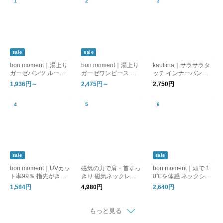
sale
sale
bon moment｜湯上り
bon moment｜湯上り
kauliina｜サラサラタ
ガーゼパンツ ルーム
ガーゼワンピース ル
ッチ インナーパンツ
パンツ
ームワンピース
吸水速乾 接触冷感 日
1,936円～
2,475円～
2,750円
本製
sale
sale
bon moment｜UVカッ
磁気の力で肩・首すっ
bon moment｜頭で 1
ト率99％ 指先がきれ
きり 磁気ネックレス
0℃を体感 ネックシェ
いに見える アームカ
管理医療機器／MAGS
ードハット 帽子 / TE
1,584円
4,980円
2,640円
バー / UPF50＋ メン
LIM マグスリム
N°マイナステン
トール加工 接触冷感
もっと見る