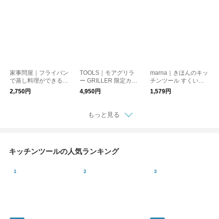
ーズ／FUJIHORO
家事問屋｜フライパン
TOOLS｜モアグリラ
marna｜きほんのキッ
で蒸し料理ができる
ー GRILLER 限定カラ
チンツール すくいや
蒸しかご
ー ツールズ イブキク
すいお玉 M／マーナ
2,750円
4,950円
1,579円
ラフト 魚焼きグリル
オーブン料理
もっと見る
キッチンツールの人気ランキング