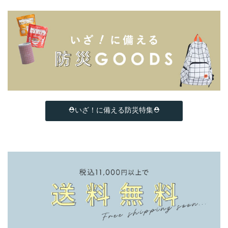
⛑いざ！に備える防災特集⛑