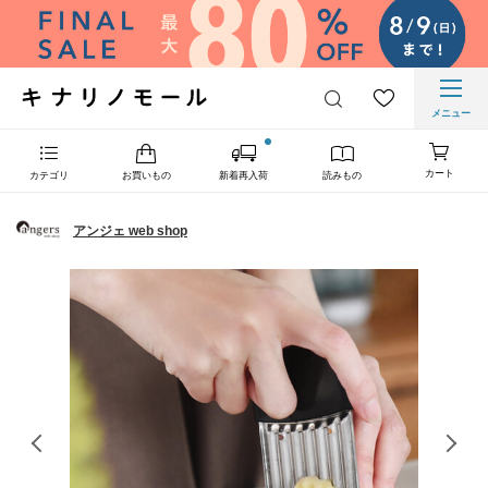
メニュー
カート
カテゴリ
お買いもの
新着再入荷
読みもの
アンジェ web shop