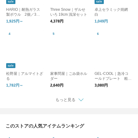
sale
sale
HARIO｜耐熱ガラス
Three Snow｜ザルせ
卓上セラミック焼網
製ボウル 2個／3個
いろ 19cm 浅深セット
白
セット
1,925円～
4,378円
1,049円
sale
松野屋｜アルマイトざ
家事問屋｜ごみ袋ホル
GEL-COOL｜急冷コ
る
ダー
ールドプレート 粗熱
取り/冷却/お弁当
1,782円～
2,640円
3,080円
もっと見る
このストアの人気アイテムランキング