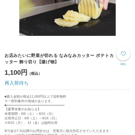
お店みたいに野菜が切れる なみなみカッター ポテトカ
ッター 飾り切り【揚げ物】
961
1,100円
再入荷待ち
購入金額が税込11,000円以上で送料無料
※一部対象外の地域があります。
================================
【夏季休業のお知らせ】
休業期間：8/8（土）～8/16（日）
出荷停止日：8/8（土）～8/16（日）
※8/10（月）、14（金）は臨時出荷
8/7(金)17:31以降のお問合せは、営業日に順次対応させていただきます。