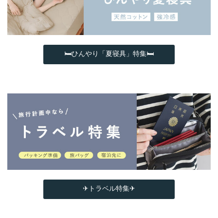
🛏ひんやり「夏寝具」特集🛏
✈トラベル特集✈