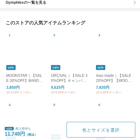
Gymphlexの一覧を見る
このストアの人気アイテムランキング
sale
sale
sale
MOONSTAR｜【SAL
ORCIVAL｜【SALE 3
mao made｜【SALE
E 30%OFF】BANDBA
0%OFF】キャンバス
20%OFF】【WOODY
LLET バンドバレー バ
トートバッグM or-h02
別注カラー】クルーネ
3,850円
9,625円
7,920円
レーシューズ フラッ
84kwc
ックカーディガン UV
10％OFFクーポン
10％OFFクーポン
10％OFFクーポン
トシューズ bandballet
カット レディース ト
ップス カーディガン
ボーダー 611113
sale
再入荷待ち
色とサイズを選択
11,748円
sale
sale
sale