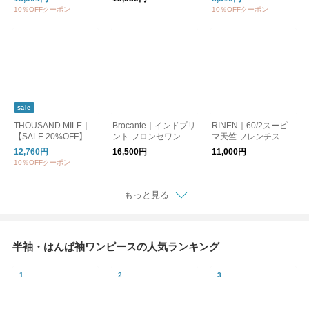
配色タックワンピース
a-chiriopcd
リーブプリントワンピ
10％OFFクーポン
10％OFFクーポン
半袖 五分袖 5分袖 ロ
ース -ONEIDAL 73- レ
ング丈 無地 ギンガム
ディース Tシャツワン
チェック 柄 09fup159
ピース ロゴ 半袖 七分
06
袖 五分袖 b-521010
sale
THOUSAND MILE｜
Brocante｜インドプリ
RINEN｜60/2スーピ
【SALE 20%OFF】F
ント フロンセワンピ
マ天竺 フレンチスリ
RENCH SLEEVE SHI
ース 半袖 総柄 37-270
ーブスリットワンピー
12,760円
16,500円
11,000円
RT＆LONG PANTS S
x
ス Tシャツ 半袖 レデ
10％OFFクーポン
ET フレンチスリーブ
ィース クルーネック
シャツ＆ロングパンツ
ロング丈 r19619
セットナップザック 3
もっと見る
点セット tm261qp000
42
半袖・はんぱ袖ワンピースの人気ランキング