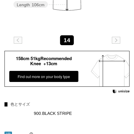
Length
106cm
14
158cm 51kgRecommended
Knee +13cm
Find out more on your body type
色とサイズ
900.BLACK STRIPE
sale