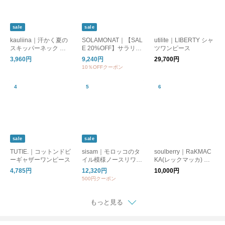
sale
sale
kauliina｜汗かく夏の
SOLAMONAT｜【SAL
utilite｜LIBERTY シャ
スキッパーネック ワ
E 20%OFF】サラリト
ツワンピース
ンピース ／ 持続消臭
天竺紐ワンピース レ
3,960円
9,240円
29,700円
UVカット スピードク
ディース 半袖 マキシ
10％OFFクーポン
リーン【セットアップ
ワンピース マキシ丈
対応】
無地 sma-sara-himoo
p
sale
sale
TUTIE.｜コットンドビ
sisam｜モロッコのタ
soulberry｜RaKMAC
ーギャザーワンピース
イル模様ノースリワン
KA(レックマッカ) 星
ピース【ノースリー
屑のワンピース
4,785円
12,320円
10,000円
ブ】【涼しいロング
500円クーポン
丈】【オーガニックコ
ットン】/ OCタイルノ
ースリワンピース
もっと見る