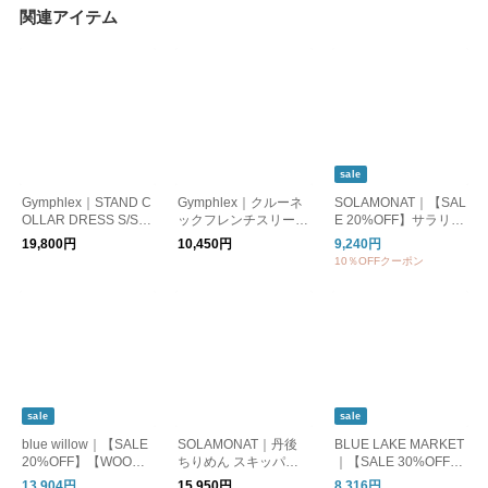
関連アイテム
sale
Gymphlex｜STAND C
Gymphlex｜クルーネ
SOLAMONAT｜【SAL
OLLAR DRESS S/S
ックフレンチスリーブ
E 20%OFF】サラリト
スタンドカラードレス
ワンピース gy-c0325fl
天竺紐ワンピース レ
19,800円
10,450円
9,240円
ショートスリーブ レ
k
ディース 半袖 マキシ
10％OFFクーポン
ディース シャツワン
ワンピース マキシ丈
ピース 半袖 gy-g0119t
無地 sma-sara-himoo
yo
p
sale
sale
blue willow｜【SALE
SOLAMONAT｜丹後
BLUE LAKE MARKET
20%OFF】【WOODY
ちりめん スキッパー
｜【SALE 30%OFF】
別注】リネン平織り衿
マキシワンピース sm
17/BD天竺 ラグランス
13,904円
15,950円
8,316円