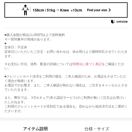
158cm / 51kg
Knee +13cm
Find your size
購入金額が税込11,000円以上で送料無料
※一部対象外の地域があります。
定休日：不定休
定休日にいただいたご注文・お問い合わせは、休み明けより随時対応させていただき
ます。
※お支払い方法、送料、配送の詳細については
特商法に基づく表記
をご確認くださ
い。
■クレジットカード決済をご利用の場合、ご本人確認のため、お電話をさせていただ
く場合が御座います。
お電話でのお繋ぎ、また、ご本人確認が執れない場合は、ご注文をキャンセルとさせ
ていただきます。
また、弊社では、３Dセキュア(本人認証サービス)のご利用が無いご注文はお受けい
たしかねます。
ご利用のクレジットカードが非対応である場合も、恐れながら他決済方法をご選択く
ださいませ。
アイテム説明
仕様・サイズ