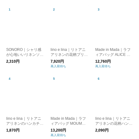
SONORO｜シャリ感
lino e lina｜リトアニ
Made in Mada｜ラフ
が心地いいリネンソッ
アリネンの花柄プリン
ィアバッグ ALICE MM
クス｜全5色
トトートバッグ フロ
｜かごバッグ トート
2,310円
7,920円
12,760円
レゾン｜全3柄
バッグ
再入荷待ち
再入荷待ち
lino e lina｜リトアニ
Made in Mada｜ラフ
lino e lina｜リトアニ
アリネンのハンカチ・
ィアバッグ MOUMOU
アリネンの花柄ハンカ
スカーフ｜全5色
NE｜かごバッグ トー
チ フロレゾン｜全3柄
1,870円
13,200円
2,090円
トバッグ
再入荷待ち