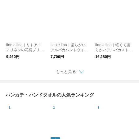
lino e lina｜リトアニ
lino e lina｜柔らかい
lino e lina｜軽くて柔
アリネンの花柄プリン
アルパカハンドウォー
らかいアルパカストー
トショール・ストール
マー・手袋 フラッフ
ル・マフラー チクラ
9,460円
7,700円
16,280円
フロレゾン｜全2柄
ィー｜全4色
ヨ｜全2色
もっと見る
ハンカチ・ハンドタオルの人気ランキング