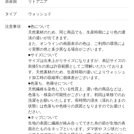
原産国
リトアニア
タイプ
ウォッシュド
注意事項
■色について
天然素材のため、同じ商品でも、生産時期により色の濃
淡の違いが出てきます。
また、オンラインの画面表示の色は、ご利用の環境によ
り実際の色と多少異なる場合がございます。
■サイズについて
サイズは出来上がりサイズになりますが、表記サイズの
前後5％の差は許容範囲としてご理解いただいておりま
す。天然素材のため、生産時期の違いによりウォッシュ
ド加工時の収縮率に個体差がございます。
■色落ち、色褪せについて
天然繊維を染色している性質上、濃い色の商品などは、
色落ち・移染の可能性がございます。初回は単独でのお
洗濯をお願いいたします。長時間の浸水（濡れたままの
状態）は色落ちや色移りの原因となりますのでお避けく
ださい。
■ネップについて
⽣地の表⾯に繊維が絡み合ってできた⽷の節が⽣地の表
⾯出たものをネップといいます。ダマ状や スジ状だった