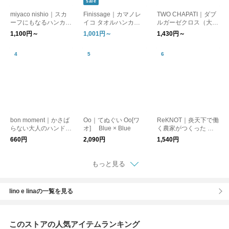
sale
miyaco nishio｜スカ
Finissage｜カマノレ
TWO CHAPATI｜ダブ
ーフにもなるハンカチ
イコ タオルハンカチ
ルガーゼクロス（大判
【日焼け対策】【はん
「ねこの暮らし。」
ハンカチ）【プレゼン
1,100円～
1,001円～
1,430円～
かち】【プレゼント】
[ゆうパケット対応] ギ
ト】【バレンタイン】
フト
【新生活】
bon moment｜かさば
Oo｜てぬぐい Oo[ワ
ReKNOT｜炎天下で働
らない大人のハンドタ
オ] Blue × Blue
く農家がつくった 手
オル ガーゼハンカチ
ぬぐい タオル スカー
660円
2,090円
1,540円
【33×33cm】
フ ユニセックス 吸水
速乾 軽量 消臭 通気性
ギフト MFS2512 リノ
もっと見る
ット
lino e linaの一覧を見る
このストアの人気アイテムランキング