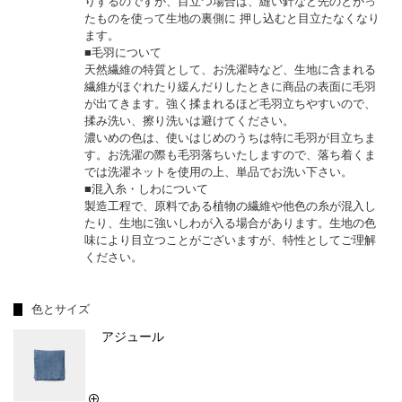
りするのですが、⽬⽴つ場合は、縫い針など先のとがっ
たものを使って⽣地の裏側に 押し込むと⽬⽴たなくなり
ます。
■毛羽について
天然繊維の特質として、お洗濯時など、生地に含まれる
繊維がほぐれたり緩んだりしたときに商品の表面に毛羽
が出てきます。強く揉まれるほど毛羽立ちやすいので、
揉み洗い、擦り洗いは避けてください。
濃いめの色は、使いはじめのうちは特に毛羽が目立ちま
す。お洗濯の際も毛羽落ちいたしますので、落ち着くま
では洗濯ネットを使用の上、単品でお洗い下さい。
■混入糸・しわについて
製造工程で、原料である植物の繊維や他色の糸が混入し
たり、生地に強いしわが入る場合があります。生地の色
味により目立つことがございますが、特性としてご理解
ください。
色とサイズ
アジュール