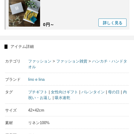
詳しく
見る
0円～
アイテム詳細
カテゴリ
ファッション
>
ファッション雑貨
>
ハンカチ・ハンドタ
オル
ブランド
lino e lina
タグ
プチギフト
|
女性向けギフト
|
バレンタイン
|
母の日
|
内
祝い・お返し
|
吸水速乾
サイズ
42×42cm
素材
リネン100%