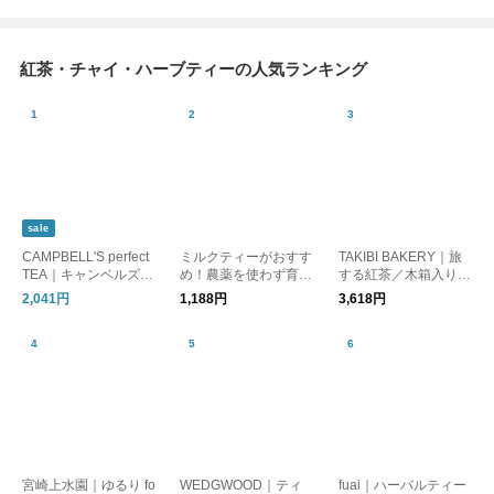
紅茶・チャイ・ハーブティーの人気ランキング
sale
CAMPBELL'S perfect
ミルクティーがおすす
TAKIBI BAKERY｜旅
TEA｜キャンベルズパ
め！農薬を使わず育て
する紅茶／木箱入り
ーフェクトティー/紅
られた ケニア山の紅
（7種セット）
2,041円
1,188円
3,618円
茶
茶 コロコロ茶葉 200g
kurashisha
宮崎上水園｜ゆるり fo
WEDGWOOD｜ティ
fuai｜ハーバルティー