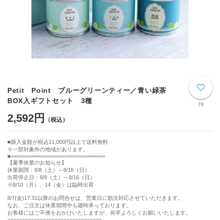
Petit Point ブルーグリーンティー／青い緑茶
BOX入ギフトセット 3種
78
2,592円
購入金額が税込11,000円以上で送料無料
※一部対象外の地域があります。
================================
【夏季休業のお知らせ】
休業期間：8/8（土）～8/16（日）
出荷停止日：8/8（土）～8/16（日）
※8/10（月）、14（金）は臨時出荷
8/7(金)17:31以降のお問合せは、営業日に順次対応させていただきます。
なお、ご注文は休業期間中も随時承っております。
お客様にはご不便をおかけいたしますが、何卒よろしくお願いいたします。
================================