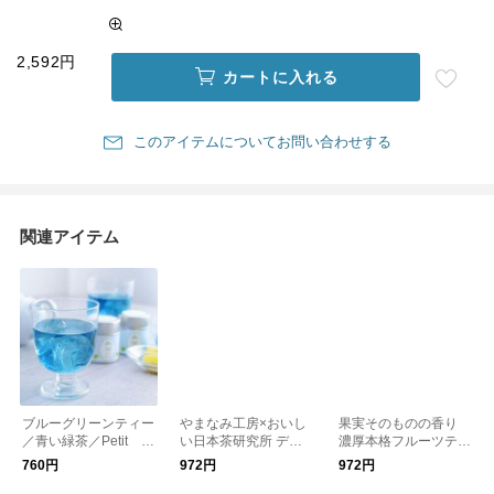
2,592円
カートに入れる
このアイテムについてお問い合わせする
関連アイテム
ブルーグリーンティー
やまなみ工房×おいし
果実そのものの香り
／青い緑茶／Petit P
い日本茶研究所 デザ
濃厚本格フルーツティ
oint
イン茶缶入り ティー
ー／パウダーティー
760円
972円
972円
バッグ / プチギフト プ
紅茶 アールグレイ Te