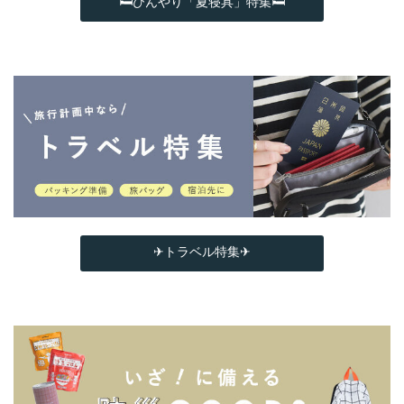
🛏ひんやり「夏寝具」特集🛏
✈トラベル特集✈