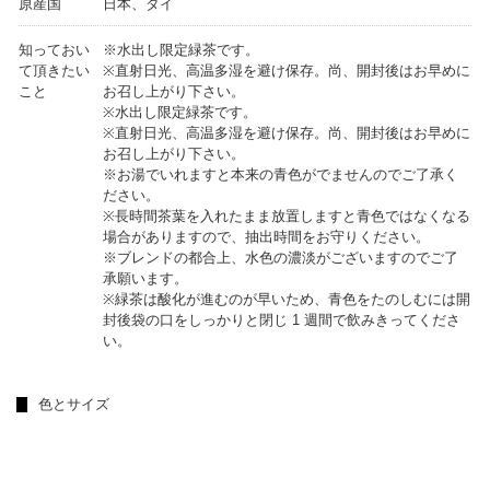
原産国
日本、タイ
知っておい
※水出し限定緑茶です。
て頂きたい
※直射日光、高温多湿を避け保存。尚、開封後はお早めに
こと
お召し上がり下さい。
※水出し限定緑茶です。
※直射日光、高温多湿を避け保存。尚、開封後はお早めに
お召し上がり下さい。
※お湯でいれますと本来の青色がでませんのでご了承く
ださい。
※長時間茶葉を入れたまま放置しますと青色ではなくなる
場合がありますので、抽出時間をお守りください。
※ブレンドの都合上、水色の濃淡がございますのでご了
承願います。
※緑茶は酸化が進むのが早いため、青色をたのしむには開
封後袋の口をしっかりと閉じ 1 週間で飲みきってくださ
い。
色とサイズ