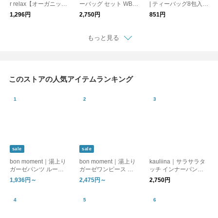
r relax【オーガニック
ーバッグ セット WB2
| ティーバッグ8包入り
ハーブティー】
5
| ノンカフェイン
1,296円
2,750円
851円
もっと見る
このストアの人気アイテムランキング
sale
sale
bon moment｜湯上り
bon moment｜湯上り
kauliina｜サラサラタ
ガーゼパンツ ルーム
ガーゼワンピース ル
ッチ インナーパンツ
パンツ
ームワンピース
吸水速乾 接触冷感 日
1,936円～
2,475円～
2,750円
本製