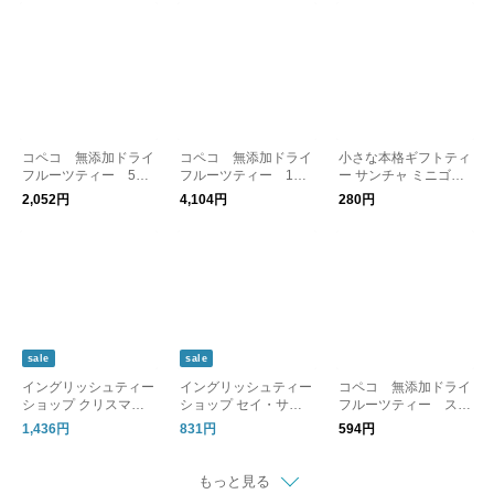
レゼント
aFRU ティーフル ／
ギフト プレゼント
コペコ 無添加ドライ
コペコ 無添加ドライ
小さな本格ギフトティ
フルーツティー 5個
フルーツティー 10
ー サンチャ ミニゴー
セット ／ COPECO
個セット／COPECO
ルデンパッグティー
2,052円
4,104円
280円
sale
sale
イングリッシュティー
イングリッシュティー
コペコ 無添加ドライ
ショップ クリスマ
ショップ セイ・サム
フルーツティー スペ
ス・ドア・リース缶 1
シング ウィズ・ティ
シャルティー ／COPE
1,436円
831円
594円
8P入り／English Tea
ー 20P入り クリスマ
CO
Shop
ス／English Tea Shop
もっと見る