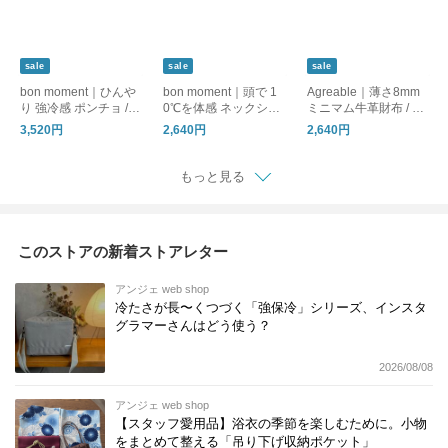
sale
sale
sale
bon moment｜ひんや
bon moment｜頭で 1
Agreable｜薄さ8mm
り 強冷感 ポンチョ / C
0℃を体感 ネックシェ
ミニマム牛革財布 / フ
OOLIC[R] 接触冷感 持
ードハット 帽子 / TE
ラットで嵩張りにくい
3,520円
2,640円
2,640円
続冷感 UVカット99％
N°マイナステン
本革 ミニ財布
UPF50+ 消臭
もっと見る
このストアの新着ストアレター
アンジェ web shop
冷たさが長〜くつづく「強保冷」シリーズ、インスタ
グラマーさんはどう使う？
2026/08/08
アンジェ web shop
【スタッフ愛用品】浴衣の季節を楽しむために。小物
をまとめて整える「吊り下げ収納ポケット」