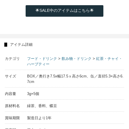
🌟SALE中のアイテムはこちら🌟
アイテム詳細
カテゴリ
フード・ドリンク
>
飲み物・ドリンク
>
紅茶・チャイ・
ハーブティー
サイズ
BOX／奥行き7.5x幅17.5ｘ高さ6cm、缶／直径5.3×高さ6.
7cm
内容量
3g×5個
原材料名
緑茶、香料、蝶豆
賞味期限
製造日より1年