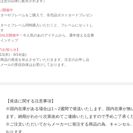
ンは翌日以降に配布されます）
ン開催中
スターやフレームをご購入で、非売品ポストカードプレゼン
スターとフレーム同時購入いただくと、フレームにセットし
ます
 SALE開催中！
今人気のあのアイテムから、通年使える定番
ラインナップ
のお知らせ】
3(木)・8/14(金)
、商品の発送を休止させていただきます。注文のお申し込
せメールの受信自体はお受けしております。
【発送に関する注意事項】
※国内在庫がある場合は1～2週間で発送いたします。国内在庫が無
ます。納期がわかり次第改めてご連絡いたしますので予めご了承く
※ご注文いただいてからメーカーに発注する商品の為、キャンセル
おります。