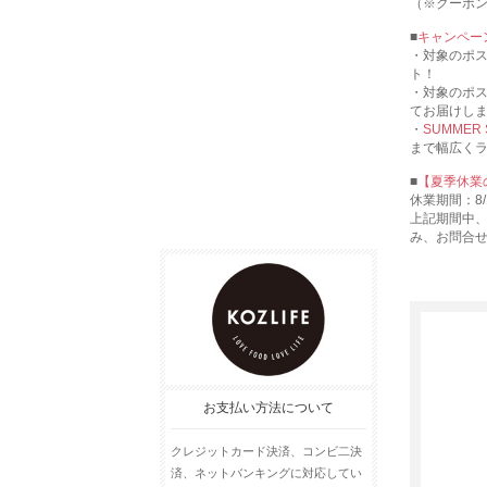
（※クーポ
■
キャンペー
・対象のポ
ト！
・対象のポ
てお届けし
・
SUMMER
まで幅広く
■
【夏季休業
休業期間：8/1
上記期間中
み、お問合
お支払い方法について
クレジットカード決済、コンビ二決
済、ネットバンキングに対応してい