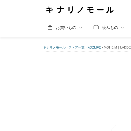
お買いもの
読みもの
キナリノモール
›
ストア一覧
›
KOZLIFE
›
MOHEIM｜LAD