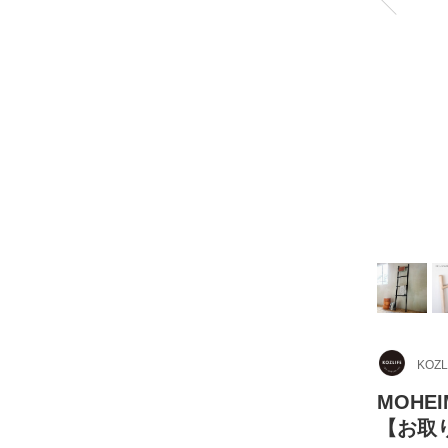
KOZL
MOHE
【お取