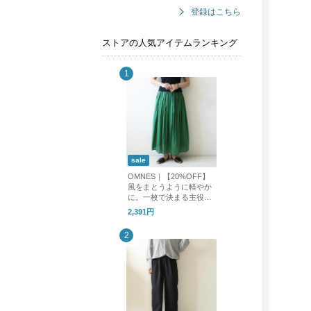
登録はこちら
ストアの人気アイテムランキング
sale
OMNES｜【20%OFF】
風をまとうように軽やか
に。一枚で決まる主役ロ
ングスカート
2,391円