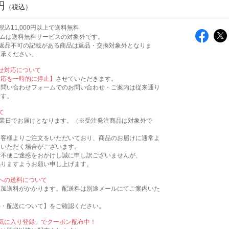
円
込11,000円以上で送料無料
テムは送料無料サービスの対象外です。
返品不可の記載がある商品は返品・交換対象外となりま
了承ください。
せ対応について
対応を一時的に停止】
させていただきます。
お問い合わせフォームでのお問い合わせ・ご案内は従来通り
ます。
て
営業日でお届けとなります。（※受注発注商品は対象外で
お客様よりご注文をいただいており、商品のお届けに通常よ
をいただく場合がございます。
ご不便ご迷惑をおかけし誠に申し訳ございませんが、
賜りますようお願い申し上げます。
への送料について
追加送料がかかります。配送料は別途メールにてご案内いた
料・配送について】をご確認ください。
気に入り登録」でクーポン配布中！