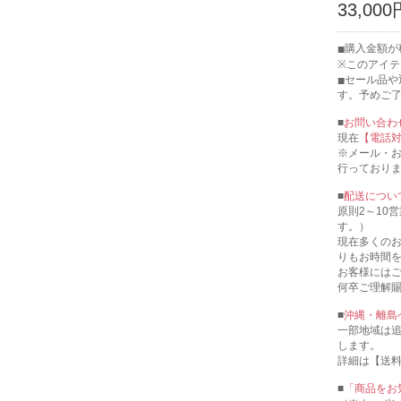
33,000
購入金額が税
※このアイ
セール品や
す。予めご
■
お問い合わ
現在
【電話
※メール・
行っており
■
配送につい
原則2～10
す。）
現在多くの
りもお時間
お客様には
何卒ご理解
■
沖縄・離島
一部地域は
します。
詳細は【送
■
「商品をお