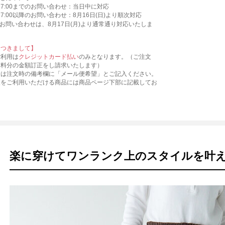
)17:00までのお問い合わせ：当日中に対応
)17:00以降のお問い合わせ：8月16日(日)より順次対応
お問い合わせは、8月17日(月)より通常通り対応いたしま
につきまして】
ご利用は
クレジットカード払い
のみとなります。（ご注文
送料分の金額訂正をし請求いたします）
合は注文時の備考欄に「メール便希望」とご記入ください。
便をご利用いただける商品には商品ページ下部に記載してお
楽に穿けてワンランク上のスタイルを叶