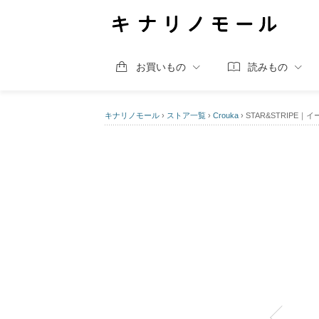
お買いもの
読みもの
キナリノモール
›
ストア一覧
›
Crouka
›
STAR&STRIPE｜