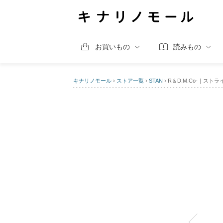
お買いもの
読みもの
キナリノモール
›
ストア一覧
›
STAN
›
R＆D.M.Co-｜ストラ