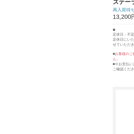
ズテー
再入荷待
13,200
定休日：不
定休日にい
せていただ
■
お客様のご
ん。
■※お支払い
ご確認くだ