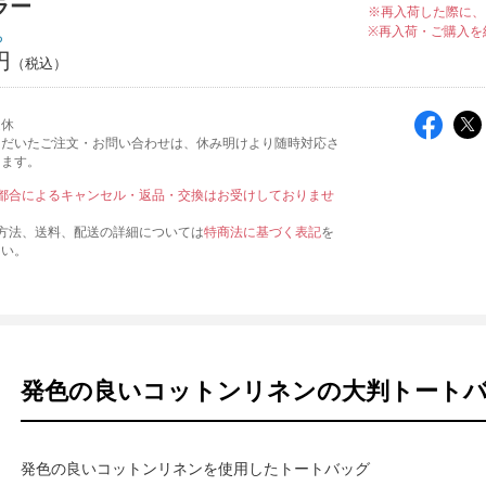
ラー
※再入荷した際に、
※再入荷・ご購入を
ち
円
定休
ただいたご注文・お問い合わせは、休み明けより随時対応さ
きます。
都合によるキャンセル・返品・交換はお受けしておりませ
方法、送料、配送の詳細については
特商法に基づく表記
を
さい。
発色の良いコットンリネンの大判トート
発色の良いコットンリネンを使用したトートバッグ