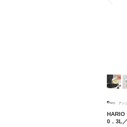
アンジ
HAR
0．3L