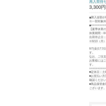
再入荷待
3,300円
購入金額が税
※一部対象
=========
【夏季休業
休業期間：8/
出荷停止日：8
※8/10（
8/7(金)
す。
なお、ご注
お客様には
す。
==========
■定休日：土
■お支払い方
確認くださ
■商品保管
ございます