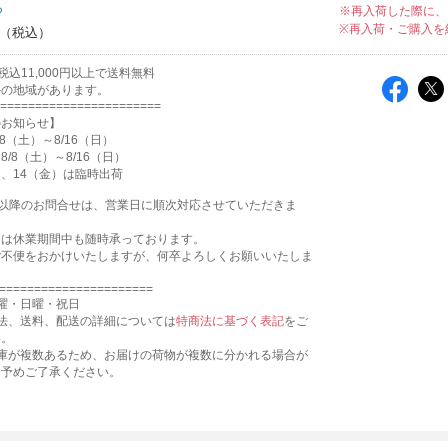
ち
※再入荷した際に、
※再入荷・ご購入を
込11,000円以上で送料無料
外の地域があります。
=======================
のお知らせ】
8（土）～8/16（日）
/8（土）～8/16（日）
月）、14（金）は臨時出荷
17:31以降のお問合せは、営業日に順次対応させていただきま
文は休業期間中も随時承っております。
ご不便をおかけいたしますが、何卒よろしくお願いいたしま
======================
曜・日曜・祝日
法、送料、配送の詳細については
特商法に基づく表記
をご
い。
倉庫が複数あるため、お届けの荷物が複数に分かれる場合が
。予めご了承ください。