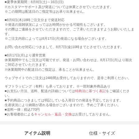
■夏季休業期間：8月8日(土)～16日(日)
※カスタマーサポート及び発送については休業とさせていただきます。
※この期間は配送日のご指定等はお承り出来ません。
■8月6日(木)18時ご注文分まで発送対応
※発送の混雑状況によってはお時間がかかる可能性もございます。
その際はご連絡をさせていただきますので、ご了承いただきますようお願いいたしま
す。
※ご注文内容によっては8月17日(月)発送になる場合がございます。
お問い合わせ対応につきまして、8月7日(金)10時までとさせていただきます。
■8月17日(月)より通常営業
休業期間中でもご注文は可能ですが、発送・お問い合わせは、8月17日(月)より順次
ご対応させていただきます。
※休業期間中の配送日のご指定は、承ることが出来ません。
ウェブサイトでのご注文は24時間お受付しておりますので、是非ご利用ください。
ギフトラッピング（有料）も承っております。※一部対象外商品あり
■お支払い方法、送料、配送の詳細については
特商法に基づく表記
をご確認くださ
い。
■予約商品につきましては明記している入荷日での発送を予定しております。
生産状況により納期が遅れる場合がございますので、予めご了承ください。
■送料一律：税込770円
■お客様都合による
キャンセル・返品・交換
はお受けしておりません。
アイテム説明
仕様・サイズ