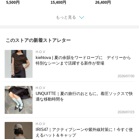
ト Tシャツ トップ
ックレス サングラス
イヤモンド 10金
5,500円
15,400円
26,400円
ス
チェーン 月モチーフ
ネックレス
もっと見る
このストアの新着ストアレター
H.O.V
kiehtova | 夏の余韻をワードローブに デイリーから
特別なシーンまで活躍する新作が登場
2026/07/30
H.O.V
UNQUITTE｜夏の旅行のおともに。着圧ソックスで快
適な移動時間を
2026/07/23
H.O.V
IRIS47｜アクティブシーンや紫外線対策に！今すぐ使
えるハット＆キャップ