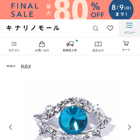
メニュー
カート
カテゴリ
お買いもの
新着再入荷
読みもの
H.O.V