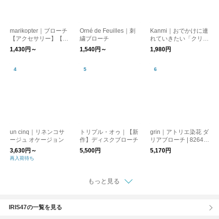
marikopter｜ブローチ
Orné de Feuilles｜刺
Kanmi｜おでかけに連
【アクセサリー】【プ
繍ブローチ
れていきたい「クリア
レゼント】
ウッド アニマル ブロ
1,430円～
1,540円～
1,980円
ーチ」【SP21-85】
un cinq｜リネンコサ
トリプル・オゥ｜【新
grin｜アトリエ染花 ダ
ージュ オケージョン
作】ディスクブローチ
リアブローチ | 8264A-
012
3,630円～
5,500円
5,170円
再入荷待ち
もっと見る
IRIS47の一覧を見る