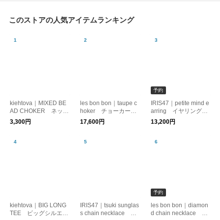
このストアの人気アイテムランキング
予約
kiehtova｜MIXED BE
les bon bon｜taupe c
IRIS47｜petite mind e
AD CHOKER ネック
hoker チョーカー
arring イヤリング
レス コード レイヤ
パール モダン
ハート 痛くなりにく
3,300円
17,600円
13,200円
ード
い
予約
kiehtova｜BIG LONG
IRIS47｜tsuki sunglas
les bon bon｜diamon
TEE ビッグシルエッ
s chain necklace ネ
d chain necklace ダ