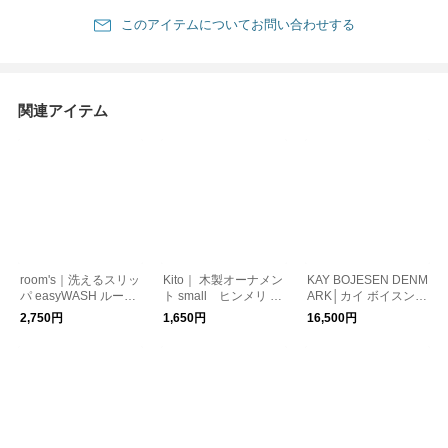
このアイテムについてお問い合わせする
関連アイテム
room's｜洗えるスリッ
Kito｜ 木製オーナメン
KAY BOJESEN DENM
パ easyWASH ルーム
ト small ヒンメリ モ
ARK│カイ ボイスン m
ズ イージーウォッシ
ビール
onkey（モンキー）ミ
2,750円
1,650円
16,500円
ュ
ニ