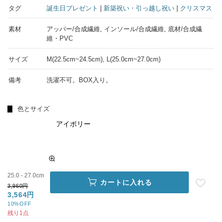
タグ
誕生日プレゼント
|
新築祝い・引っ越し祝い
|
クリスマス
素材
アッパー/合成繊維, インソール/合成繊維, 底材/合成繊
維・PVC
サイズ
M(22.5cm~24.5cm), L(25.0cm~27.0cm)
備考
洗濯不可。BOX入り。
色とサイズ
アイボリー
25.0 - 27.0cm
カートに入れる
3,960円
3,564円
10%OFF
残り1点