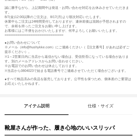
誠に勝手ながら、上記期間中は発送・お問い合わせ対応をお休みさせていただきま
す。
8/7(金)12:00以降のご注文は、8/17(月)より順次対応いたします。
休業中もご注文は24時間受付しておりますが、連休前後は混雑が予想されますの
で、余裕を持ったご注文をお願い申し上げます。
お客様にはご不便をおかけいたしますが、何卒よろしくお願いいたします。
================================
●お問い合わせについて
※メール（info@hushykke.com）にご連絡ください（【注文番号】があれば必ずご
提示ください）。
※1～2営業日内に当店から返信がない場合は、受信拒否になっている場合がありま
す。別のメールアドレスからお問い合わせください。
※お電話でのお問い合わせは休止しております。
※当店から0804023で始まる電話番号でご連絡させていただく場合がございます。
●すべて検品済みの良品を販売しております。公平性を保つため、個体差のご要望は
お応えいたしかねます。
アイテム説明
仕様・サイズ
靴屋さんが作った、履き心地のいいスリッパ