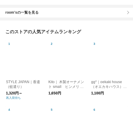
room'sの一覧を見る
このストアの人気アイテムランキング
STYLE JAPAN｜香遣
Kito｜ 木製オーナメン
gg*｜oekaki house
（蚊遣り）
ト small ヒンメリ モ
（オエカキハウス）用
ビール
替えボード
1,320円～
1,650円
1,100円
再入荷待ち