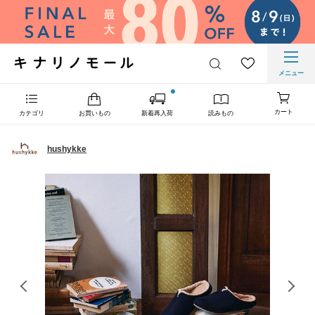
メニュー
カート
カテゴリ
お買いもの
新着再入荷
読みもの
hushykke