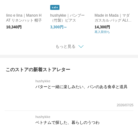
sale
lino e lina｜Manon H
hushykke｜バンブー
Made in Mada｜マダ
AT リネンハット 帽子
（竹製）ピアス
ガスカル バッグ ALIC
E MM 3 LACE（ナチ
10,340円
3,300円～
14,300円
ュラル）かごバッグ
再入荷待ち
丸底
もっと見る
このストアの新着ストアレター
hushykke
バターと一緒に楽しみたい、パンのある食卓と道具
2026/07/25
hushykke
ベトナムで探した、暮らしのうつわ