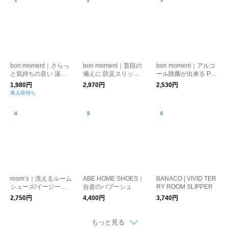
bon moment｜さらっ
bon moment｜普段の
bon moment｜アルコ
と気持ちの良い 湯上
備えに 防災スリッパ /
ール除菌が出来る PV
りスリッパ
踏み抜き防止
Cスリッパ トイレスリ
1,980円
2,970円
2,530円
ッパ 来客用スリッパ
再入荷待ち
room’s｜洗えるルーム
ABE HOME SHOES｜
BANACO | VIVID TER
シューズ/イージーウ
合皮のバブーシュ
RY ROOM SLIPPER
ォッシュ スリッパ/
2,750円
4,400円
3,740円
室内履き
もっと見る