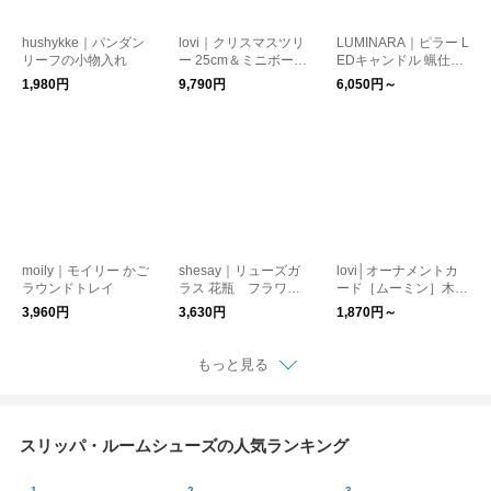
hushykke｜パンダン
lovi｜クリスマスツリ
LUMINARA｜ピラー L
リーフの小物入れ
ー 25cm＆ミニボール
EDキャンドル 蝋仕立
セット
て
1,980円
9,790円
6,050円～
moily｜モイリー かご
shesay｜リューズガ
lovi│オーナメントカ
ラウンドトレイ
ラス 花瓶 フラワー
ード［ムーミン］木製
ベース
オブジェ
3,960円
3,630円
1,870円～
もっと見る
スリッパ・ルームシューズの人気ランキング