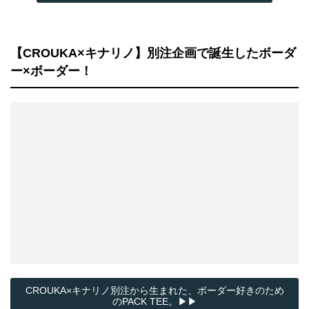
【CROUKA×キナリノ】別注企画で誕生したボーダ
ー×ボーダー！
CROUKA×キナリノ別注から生まれた、ボーダー好きのため
のPACK TEE。▶▶