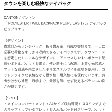
タウンを楽しむ軽快なデイパック
DANTON / ダントン
「 POLYESTER TWILL BACKPACK PEUPLIERS 17L / デイパック
ピュプリエ 」
【デザイン】
貴重品からランチパック、折り畳み傘、羽織や書類まで、一日に
必要な荷物をすっきり収納できるデイパックです。タウンユース
を想定したミニマルなデザインに、アクセスしやすいポケット配
置やボトルポケットを備え、使い勝手にも配慮。上質な光沢感と
マットな質感を両立させたポリエステルツイル生地を使用し、コ
ットンライクな表情ながら撥水性・耐久性にも優れています。お
出かけから通勤・通学まで、天候を気にせず使えるバランスの良
さが魅力です。
【SPEC】
・メインコンパートメント：A4サイズ収納可能 / 13.3インチまで
のラップトップやタブレットを入れるパッド付スリーブポケット