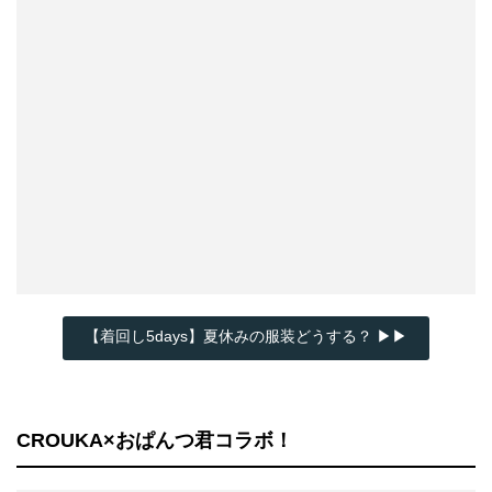
【着回し5days】夏休みの服装どうする？ ▶▶
CROUKA×おぱんつ君コラボ！