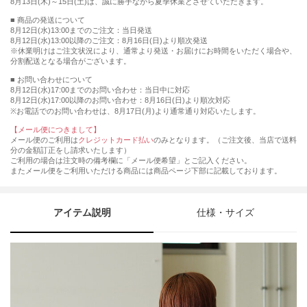
8月13日(木)～15日(土)は、誠に勝手ながら夏季休業とさせていただきます。
■ 商品の発送について
8月12日(水)13:00までのご注文：当日発送
8月12日(水)13:00以降のご注文：8月16日(日)より順次発送
※休業明けはご注文状況により、通常より発送・お届けにお時間をいただく場合や、
分割配送となる場合がございます。
■ お問い合わせについて
8月12日(水)17:00までのお問い合わせ：当日中に対応
8月12日(水)17:00以降のお問い合わせ：8月16日(日)より順次対応
※お電話でのお問い合わせは、8月17日(月)より通常通り対応いたします。
【メール便につきまして】
メール便のご利用は
クレジットカード払い
のみとなります。（ご注文後、当店で送料
分の金額訂正をし請求いたします）
ご利用の場合は注文時の備考欄に「メール便希望」とご記入ください。
またメール便をご利用いただける商品には商品ページ下部に記載しております。
アイテム説明
仕様・サイズ