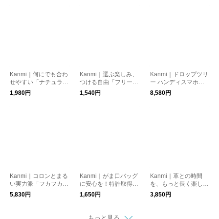
26-12】
26-13】
Kanmi｜何にでも合わ
Kanmi｜選ぶ楽しみ、
Kanmi｜ドロップツリ
せやすい「ナチュラル
つける自由「フリー
ー ハンディスマホケ
レザー ネックストラ
ミニストラップ」【Z
ースＭ【LIM25-12】
1,980円
1,540円
8,580円
ップ」【Z24-73】
25-87】
Kanmi｜コロンとまる
Kanmi｜がま口バッグ
Kanmi｜革との時間
い実力派「フカフカ
に安心を！特許取得
を、もっと長く楽しむ
がま口 ペンケース」
「口金キーパー」【Z
ために。「Kanmi.オ
5,830円
1,650円
3,850円
【PO15-74】
23-68】
リジナルレザーケアセ
ット みつばちバー
ム」【Z26-91】
もっと見る