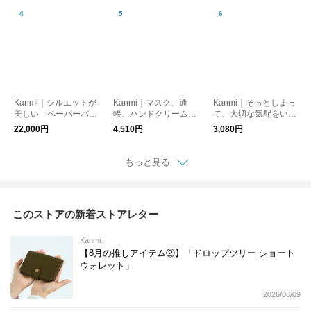
5】財布
グ」【B23-88】
26-12】
Kanmi｜シルエットが
Kanmi｜マスク、通
Kanmi｜そっとしまっ
美しい「ペーパーバッ
帳、ハンドクリーム
て、大切な気配をいつ
グショルダー」【B24
「キャンディ フラッ
もそばに「ねこモフ
22,000円
4,510円
3,080円
-98】
トポーチ（L）」【PO
バッグチャーム」【S
21-94】
26-13】
もっと見る
このストアの新着ストアレター
Kanmi.
【8月の推しアイテム②】「ドロップツリー ショート
ウォレット」
2026/08/09