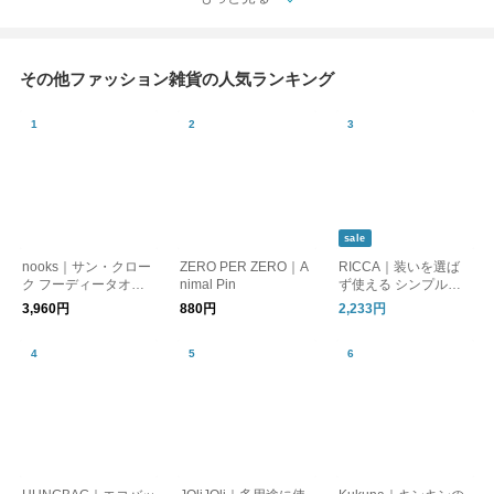
その他ファッション雑貨の人気ランキング
sale
nooks｜サン・クロー
ZERO PER ZERO｜A
RICCA｜装いを選ば
ク フーディータオル
nimal Pin
ず使える シンプルな
ビッグUV (ジオメトリ
刺繍レースのラフィー
3,960円
880円
2,233円
BE・ジオメトリGY)
ネ扇子 [ゆうパケット
対応] ギフト