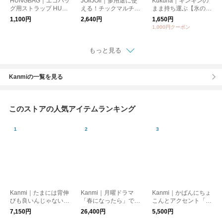
HUNGBAG｜エコバッ
JOliJOli｜多用途に使
Kukuna｜キンキンの
グ用ストラップ HUN
える！チックマルチス
まま持ち運ぶ【氷の
GBAG STRAP [ゆうパ
トラップL 2026年春
う】アイスパック保冷
1,100円
2,640円
1,650円
ケット対応] ギフト
夏新作 [ゆうパケット
剤 3wayスティックボ
1,000円クーポン
対応] ギフト
トル【夏小物】
もっと見る
Kanmiの一覧を見る
このストアの人気アイテムランキング
Kanmi｜たまには背伸
Kanmi｜月曜ドラマ
Kanmi｜かばんにちょ
びも良いんじゃない？
「春になったら」で登
こんとアクセント「ド
「フカフカ ノッポ親
場★便利な２WAY「its
ロップツリー がま口
7,150円
26,400円
5,500円
子がま口」【WL26-6
u mono 2WAYバッ
バッグチャーム」【S