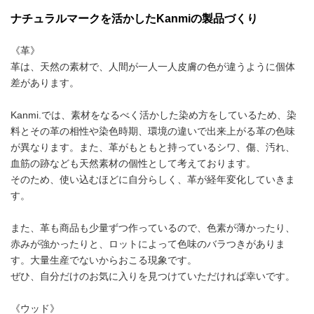
ナチュラルマークを活かしたKanmiの製品づくり
《革》
革は、天然の素材で、人間が一人一人皮膚の色が違うように個体
差があります。
Kanmi.では、素材をなるべく活かした染め方をしているため、染
料とその革の相性や染色時期、環境の違いで出来上がる革の色味
が異なります。また、革がもともと持っているシワ、傷、汚れ、
血筋の跡なども天然素材の個性として考えております。
そのため、使い込むほどに自分らしく、革が経年変化していきま
す。
また、革も商品も少量ずつ作っているので、色素が薄かったり、
赤みが強かったりと、ロットによって色味のバラつきがありま
す。大量生産でないからおこる現象です。
ぜひ、自分だけのお気に入りを見つけていただければ幸いです。
《ウッド》