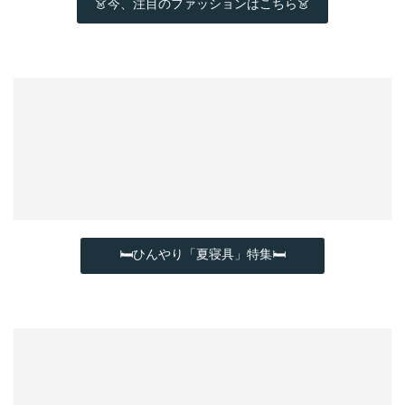
👗今、注目のファッションはこちら👗
🛏ひんやり「夏寝具」特集🛏