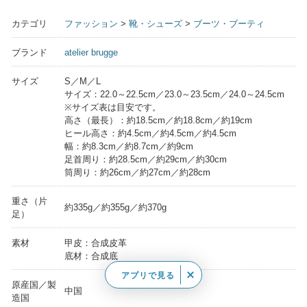
カテゴリ
ファッション
>
靴・シューズ
>
ブーツ・ブーティ
ブランド
atelier brugge
サイズ
S／M／L
サイズ：22.0～22.5cm／23.0～23.5cm／24.0～24.5cm
※サイズ表は目安です。
高さ（最長）：約18.5cm／約18.8cm／約19cm
ヒール高さ：約4.5cm／約4.5cm／約4.5cm
幅：約8.3cm／約8.7cm／約9cm
足首周り：約28.5cm／約29cm／約30cm
筒周り：約26cm／約27cm／約28cm
重さ（片
約335g／約355g／約370g
足）
素材
甲皮：合成皮革
底材：合成底
アプリで見る
原産国／製
中国
造国