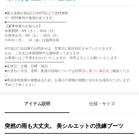
購入金額が税込11,000円以上で送料無料
※一部対象外の地域があります。
================================
【夏季休業のお知らせ】
休業期間：8/8（土）～8/16（日）
出荷停止日：8/8（土）～8/16（日）
※8/10（月）、14（金）は臨時出荷
8/7(金)17:31以降のお問合せは、営業日に順次対応させていただきます。
なお、ご注文は休業期間中も随時承っております。
お客様にはご不便をおかけいたしますが、何卒よろしくお願いいたします。
================================
■定休日：土曜・日曜・祝日
■お支払い方法、送料、配送の詳細については
特商法に基づく表記
をご確認くださ
い。
■商品保管倉庫が複数あるため、お届けの荷物が複数に分かれる場合がございます。
予めご了承ください。
アイテム説明
仕様・サイズ
突然の雨も大丈夫。 美シルエットの洗練ブーツ