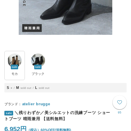
sale
sale
モカ
ブラック
S
M
L
○
sold out
sold out
atelier brugge
＼残りわずか／美シルエットの洗練ブーツ ショー
95
sale
トブーツ 晴雨兼用 【送料無料】
6,952円
60%OFF
(送料無料)