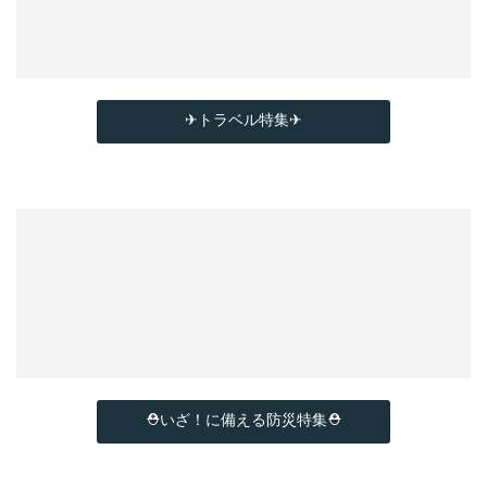
✈トラベル特集✈
⛑いざ！に備える防災特集⛑