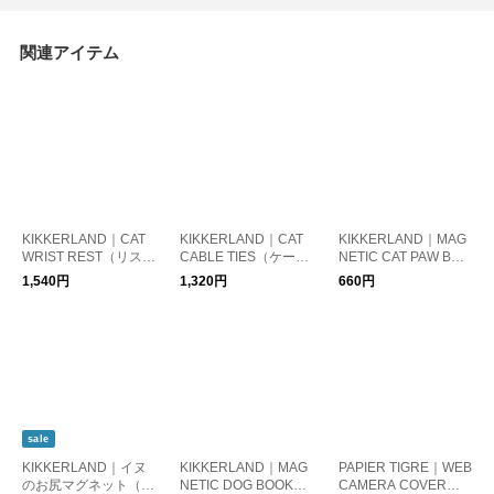
関連アイテム
KIKKERLAND｜CAT
KIKKERLAND｜CAT
KIKKERLAND｜MAG
WRIST REST（リスト
CABLE TIES（ケーブ
NETIC CAT PAW BOO
レスト）
ルタイ3個セット）
KMARKS（ブックマ
1,540円
1,320円
660円
ーク4個セット）
sale
KIKKERLAND｜イヌ
KIKKERLAND｜MAG
PAPIER TIGRE｜WEB
のお尻マグネット（6
NETIC DOG BOOKMA
CAMERA COVER