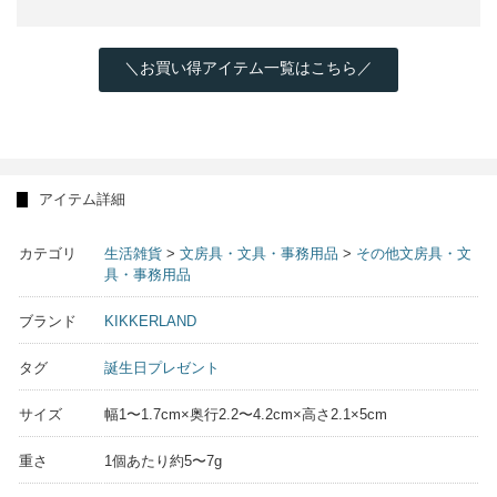
＼お買い得アイテム一覧はこちら／
アイテム詳細
カテゴリ
生活雑貨
>
文房具・文具・事務用品
>
その他文房具・文
具・事務用品
ブランド
KIKKERLAND
タグ
誕生日プレゼント
サイズ
幅1〜1.7cm×奥行2.2〜4.2cm×高さ2.1×5cm
重さ
1個あたり約5〜7g