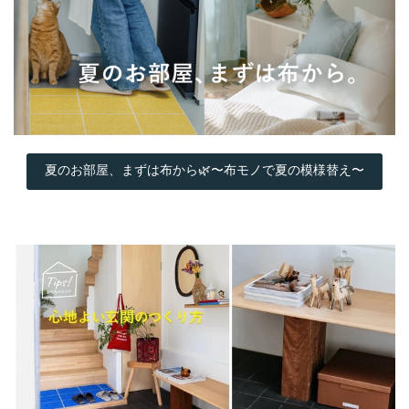
夏のお部屋、まずは布から🌿〜布モノで夏の模様替え〜