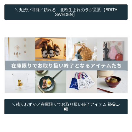
＼丸洗い可能／頼れる、北欧生まれのラグ🇸🇪【BRITA
SWEDEN】
＼残りわずか／在庫限りでお取り扱い終了アイテム 🧸🥃🍳
🛍️