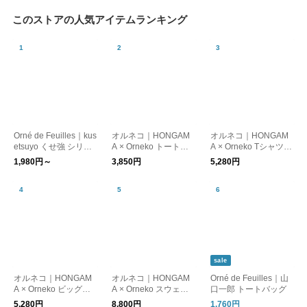
このストアの人気アイテムランキング
Orné de Feuilles｜kus
オルネコ｜HONGAM
オルネコ｜HONGAM
etsuyo くせ強 シリー
A × Orneko トートバ
A × Orneko Tシャツ／
ズ（ポーチ）
ッグ
CATS ARE THE BEST
1,980円～
3,850円
5,280円
sale
オルネコ｜HONGAM
オルネコ｜HONGAM
Orné de Feuilles｜山
A × Orneko ビッグシ
A × Orneko スウェッ
口一郎 トートバッグ
ルエットTシャツ
ト
5,280円
8,800円
1,760円