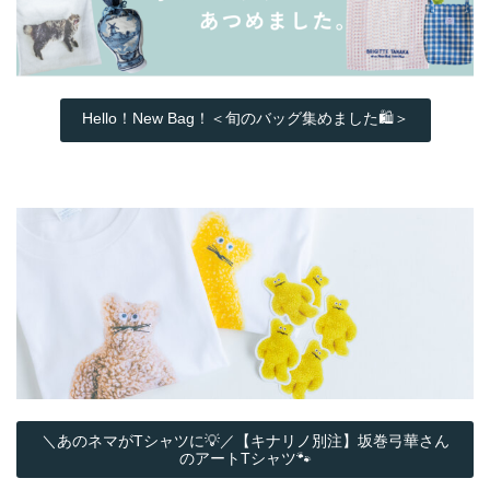
Hello！New Bag！＜旬のバッグ集めました🛍️＞
＼あのネマがTシャツに💡／【キナリノ別注】坂巻弓華さん
のアートTシャツ🐾