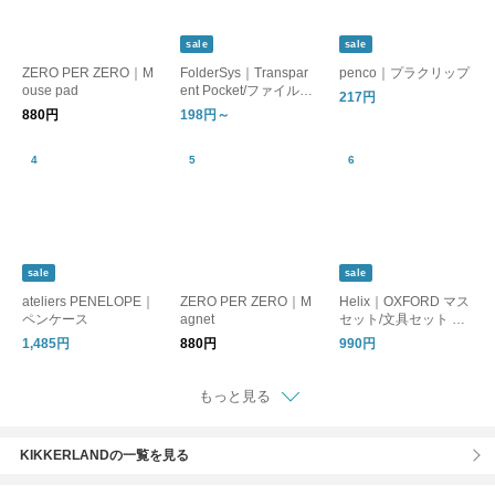
sale
sale
ZERO PER ZERO｜M
FolderSys｜Transpar
penco｜プラクリップ
ouse pad
ent Pocket/ファイルバ
217円
ッグ 書類整理 A4 A5
880円
198円～
sale
sale
ateliers PENELOPE｜
ZERO PER ZERO｜M
Helix｜OXFORD マス
ペンケース
agnet
セット/文具セット 定
規 コンパス
1,485円
880円
990円
もっと見る
KIKKERLANDの一覧を見る