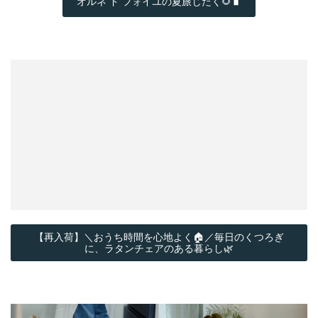
オルネ ド フォイユの夏旅じたく🌻🧳
【再入荷】＼おうち時間を心地よく🏠／毎日のくつろぎ
に、ラタンチェアのある暮らし🌿