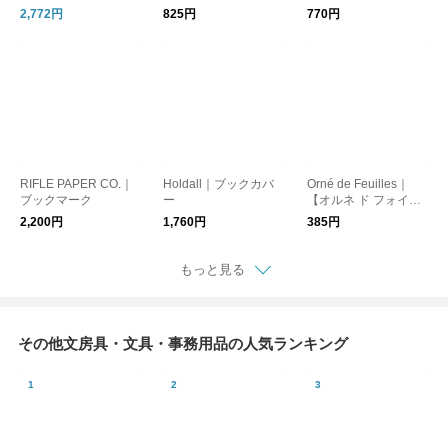
個セット）
RKS（ブックマーク4
（ウェブカメラカバ
2,772円
825円
770円
個セット）
ー）
RIFLE PAPER CO.｜
Holdall｜ブックカバ
Orné de Feuilles｜
ブックマーク
ー
【オルネ ド フォイユ
専用】ラッピングバッ
2,200円
1,760円
385円
グ【誕生日】【プレゼ
ント】【ギフト】【ク
リスマス】【母の日】
もっと見る
その他文房具・文具・事務用品の人気ランキング