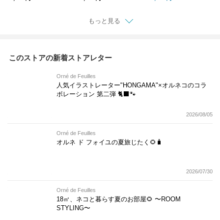
もっと見る
このストアの新着ストアレター
Orné de Feuilles
人気イラストレーター"HONGAMA"×オルネコの​コラ
ボレーション 第二弾 🐈‍⬛🐾
2026/08/05
Orné de Feuilles
オルネ ド フォイユの夏旅じたく🌻🧳
2026/07/30
Orné de Feuilles
18㎡、ネコと暮らす夏のお部屋🌻 〜ROOM
STYLING〜