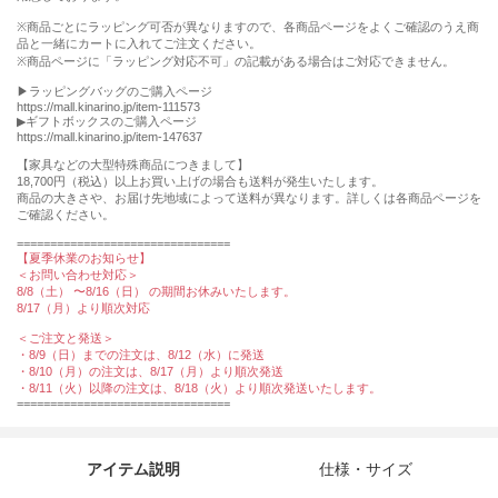
※商品ごとにラッピング可否が異なりますので、各商品ページをよくご確認のうえ商
品と一緒にカートに入れてご注文ください。
※商品ページに「ラッピング対応不可」の記載がある場合はご対応できません。
▶︎ラッピングバッグのご購入ページ
https://mall.kinarino.jp/item-111573
▶︎ギフトボックスのご購入ページ
https://mall.kinarino.jp/item-147637
【家具などの⼤型特殊商品につきまして】
18,700円（税込）以上お買い上げの場合も送料が発⽣いたします。
商品の⼤きさや、お届け先地域によって送料が異なります。詳しくは各商品ページを
ご確認ください。
================================
【夏季休業のお知らせ】
＜お問い合わせ対応＞
8/8（土） 〜8/16（日） の期間お休みいたします。
8/17（月）より順次対応
＜ご注文と発送＞
・8/9（日）までの注文は、8/12（水）に発送
・8/10（月）の注文は、8/17（月）より順次発送
・8/11（火）以降の注文は、8/18（火）より順次発送いたします。
================================
アイテム説明
仕様・サイズ