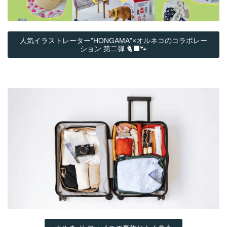
人気イラストレーター"HONGAMA"×オルネコの​コラボレー
ション 第二弾 🐈‍⬛🐾