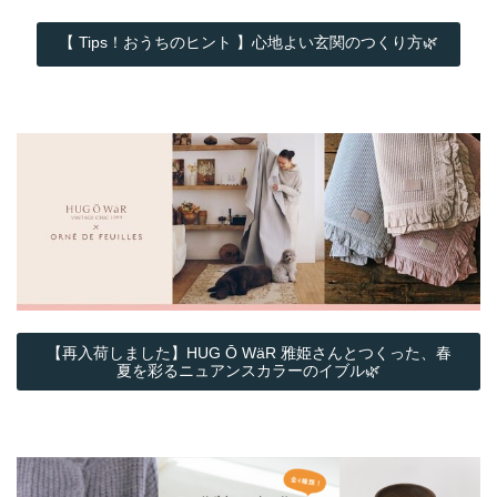
【 Tips！おうちのヒント 】心地よい玄関のつくり方🌿
【再入荷しました】HUG Ō WäR 雅姫さんとつくった、春
夏を彩るニュアンスカラーのイブル🌿