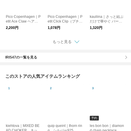
Pico Copenhagen｜P
Pico Copenhagen｜P
kauliina｜さっと結ぶ
etit Ace Claw ヘアク
etit Click Clip（プチク
だけで華やぐ パール
リップ
リッククリップ）ヘア
とビジューのヘアゴム
2,200円
1,078円
1,320円
ピン【メール便】
2点セット
もっと見る
IRIS47の一覧を見る
このストアの人気アイテムランキング
予約
kiehtova｜MIXED BE
quip queint｜thorn rin
les bon bon｜diamon
AD CHOKER ネック
g シルバー925 リ
d chain necklace ダ