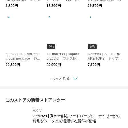
レス コード レイヤ
ング ユニセックス
イヤモンド 10金
3,300円
13,200円
29,700円
ード
ネックレス
予約
予約
quip queint｜two chai
les bon bon｜sophie
kiehtova｜SIENA DR
n coin necklace シル
bracelet ブレスレッ
APE TOPS トップ
バー925 ネックレ
ト K10 チェーン
ス カットソー ドレ
39,600円
20,900円
7,700円
ス ユニセックス
ープ
もっと見る
このストアの新着ストアレター
H.O.V
kiehtova | 夏の余韻をワードローブに デイリーから
特別なシーンまで活躍する新作が登場