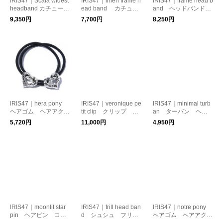
IRIS47｜Scala widest
IRIS47｜linen frame h
IRIS47｜frame head b
headband カチューシ
ead band カチュー
and ヘッドバンド
ャ ベロア
シャ ヘアアクセサリ
カチューシャ ターバ
9,350円
7,700円
8,250円
ー リネン
ン
IRIS47｜hera pony
IRIS47｜veronique pe
IRIS47｜minimal turb
ヘアゴム ヘアアクセ
tit clip クリップ ヘ
an ターバン ヘア
サリー ハートモチー
アアクセサリー
バンド
5,720円
11,000円
4,950円
フ
IRIS47｜moonlit star
IRIS47｜frill head ban
IRIS47｜notre pony
pin ヘアピン コス
d シュシュ フリ
ヘアゴム ヘアアクセ
チュームジュエリー
ル マニッシュ
サリー リボンモチー