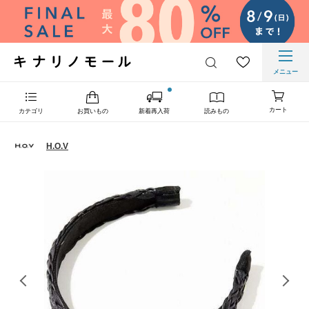
メニュー
カート
カテゴリ
お買いもの
新着再入荷
読みもの
H.O.V