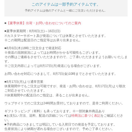
このアイテムは一部予約アイテムです。
予約アイテムは他のアイテムと一緒にご注文いただけません。
【夏季休業】出荷・お問い合わせについてのご案内
■夏季休業期間：8月8日(土)～16日(日)
※カスタマーサポート及び発送については休業とさせていただきます。
※この期間は配送日のご指定等はお承り出来ません。
■8月6日(木)18時ご注文分まで発送対応
※発送の混雑状況によってはお時間がかかる可能性もございます。
その際はご連絡をさせていただきますので、ご了承いただきますようお願いいたしま
す。
※ご注文内容によっては8月17日(月)発送になる場合がございます。
お問い合わせ対応につきまして、8月7日(金)10時までとさせていただきます。
■8月17日(月)より通常営業
休業期間中でもご注文は可能ですが、発送・お問い合わせは、8月17日(月)より順次
ご対応させていただきます。
※休業期間中の配送日のご指定は、承ることが出来ません。
ウェブサイトでのご注文は24時間お受付しておりますので、是非ご利用ください。
ギフトラッピング（有料）も承っております。※一部対象外商品あり
■お支払い方法、送料、配送の詳細については
特商法に基づく表記
をご確認くださ
い。
■予約商品につきましては明記している入荷日での発送を予定しております。
生産状況により納期が遅れる場合がございますので、予めご了承ください。