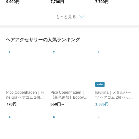
9,900円
7,700円
7,700円
月モチーフ
フ
もっと見る
ヘアアクセサリーの人気ランキング
sale
Pico Copenhagen｜Fi
Pico Copenhagen｜
kauliina｜メタルパー
ne Gia ヘアゴム 2個セ
【新色追加】Bobby
ツ ヘアゴム 2種セット
ット 【メール便】
(ボビー) ヘアピン【メ
／ プレゼント ギフト
770円
660円～
1,386円
ール便】