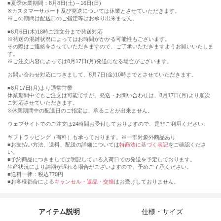
■夏季休業期間：8月8日(土)～16日(日)
※カスタマーサポート及び発送については休業とさせていただきます。
※この期間は配送日のご指定等はお承り出来ません。
■8月6日(木)18時ご注文分まで発送対応
※発送の混雑状況によってはお時間がかかる可能性もございます。
その際はご連絡をさせていただきますので、ご了承いただきますようお願いいたしま
す。
※ご注文内容によっては8月17日(月)発送になる場合がございます。
お問い合わせ対応につきまして、8月7日(金)10時までとさせていただきます。
■8月17日(月)より通常営業
休業期間中でもご注文は可能ですが、発送・お問い合わせは、8月17日(月)より順次
ご対応させていただきます。
※休業期間中の配送日のご指定は、承ることが出来ません。
ウェブサイトでのご注文は24時間お受付しておりますので、是非ご利用ください。
ギフトラッピング（有料）も承っております。※一部対象外商品あり
■お支払い方法、送料、配送の詳細については
特商法に基づく表記
をご確認くださ
い。
■予約商品につきましては明記している入荷日での発送を予定しております。
生産状況により納期が遅れる場合がございますので、予めご了承ください。
■送料一律：税込770円
■お客様都合による
キャンセル・返品・交換
はお受けしておりません。
アイテム説明
仕様・サイズ