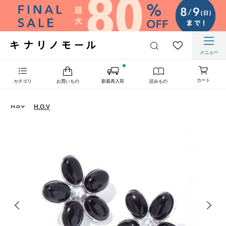
メニュー
カート
カテゴリ
お買いもの
新着再入荷
読みもの
H.O.V