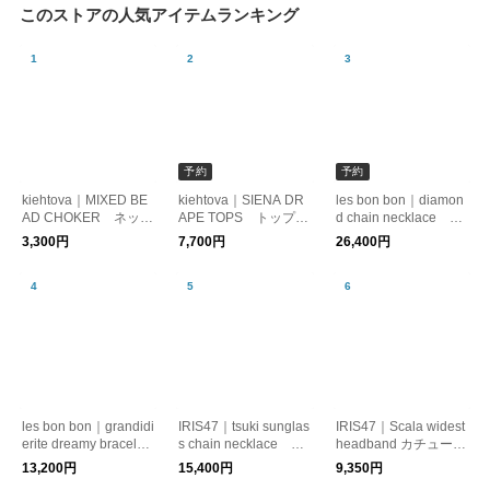
このストアの人気アイテムランキング
予約
予約
kiehtova｜MIXED BE
kiehtova｜SIENA DR
les bon bon｜diamon
AD CHOKER ネック
APE TOPS トップ
d chain necklace ダ
レス コード レイヤ
ス カットソー ドレ
イヤモンド 10金
3,300円
7,700円
26,400円
ード
ープ
ネックレス
les bon bon｜grandidi
IRIS47｜tsuki sunglas
IRIS47｜Scala widest
erite dreamy bracelet
s chain necklace ネ
headband カチューシ
ブレスレット 天然
ックレス サングラス
ャ ベロア
13,200円
15,400円
9,350円
石 パール
チェーン 月モチーフ