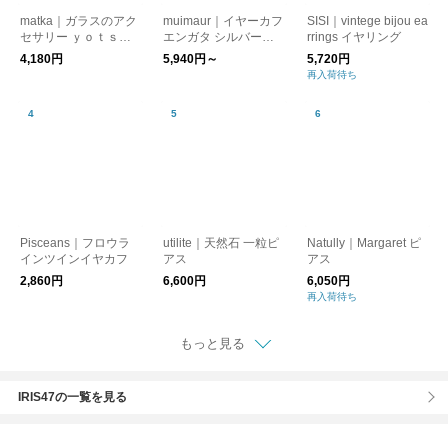
matka｜ガラスのアク
muimaur｜イヤーカフ
SISI｜vintege bijou ea
セサリー ｙｏｔｓｕ
エンガタ シルバー
rrings イヤリング
（ヨツ）【ピアス・イ
［ギフト/贈り物］
4,180円
5,940円～
5,720円
ヤリング】【プレゼン
再入荷待ち
ト】【母の日】
Pisceans｜フロウラ
utilite｜天然石 一粒ピ
Natully｜Margaret ピ
インツインイヤカフ
アス
アス
2,860円
6,600円
6,050円
再入荷待ち
もっと見る
IRIS47の一覧を見る