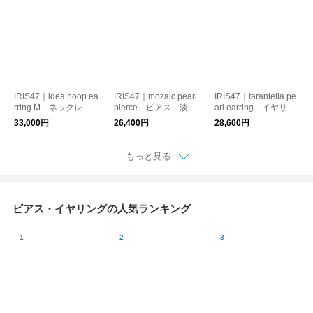
IRIS47｜idea hoop ea
IRIS47｜mozaic pearl
IRIS47｜tarantella pe
rring M ネックレ
pierce ピアス 淡水
arl earring イヤリン
ス シルバー925 フ
パール
グ パール 天然石
33,000円
26,400円
28,600円
ープモチーフ
もっと見る
ピアス・イヤリングの人気ランキング