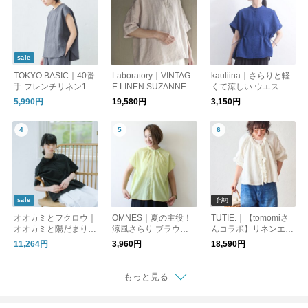
sale
TOKYO BASIC｜40番
Laboratory｜VINTAG
kauliina｜さらりと軽
手 フレンチリネン10
E LINEN SUZANNE P
くて涼しい ウエスト
0％ Tブラウス｜リネ
ULL OVER
ドロストブラウス
5,990円
19,580円
3,150円
ンシャツ リネンブラ
ウス シャツブラウス
予約
sale
オオカミとフクロウ｜
OMNES｜夏の主役！
TUTIE.｜【tomomiさ
オオカミと陽だまり森
涼風さらり ブラウス
んコラボ】リネンエア
の一日“ブラウス”・TY
半袖シャツ
ーウォッシュフリルブ
11,264円
3,960円
18,590円
-26061
ラウス / 9月下旬発送 /
受注再販売 /長袖シャ
ツ
もっと見る