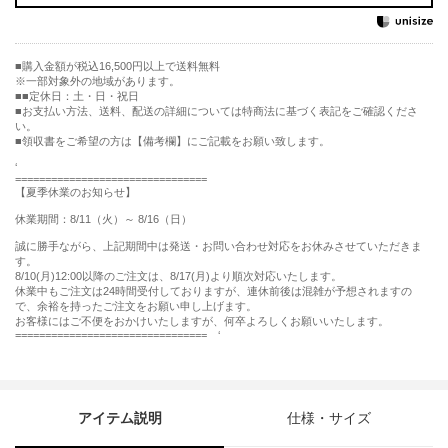
購入金額が税込16,500円以上で送料無料
※一部対象外の地域があります。
■定休日：土・日・祝日
■お支払い方法、送料、配送の詳細については特商法に基づく表記をご確認くださ
い。
■領収書をご希望の方は【備考欄】にご記載をお願い致します。
‘
================================
【夏季休業のお知らせ】
休業期間：8/11（火）～ 8/16（日）
誠に勝手ながら、上記期間中は発送・お問い合わせ対応をお休みさせていただきま
す。
8/10(月)12:00以降のご注文は、8/17(月)より順次対応いたします。
休業中もご注文は24時間受付しておりますが、連休前後は混雑が予想されますの
で、余裕を持ったご注文をお願い申し上げます。
お客様にはご不便をおかけいたしますが、何卒よろしくお願いいたします。
================================ ‘
アイテム説明
仕様・サイズ