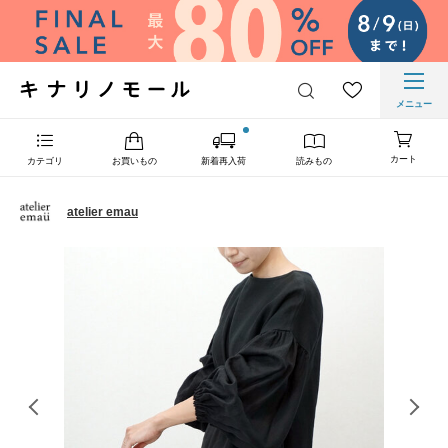
メニュー
カート
カテゴリ
お買いもの
新着再入荷
読みもの
atelier emau