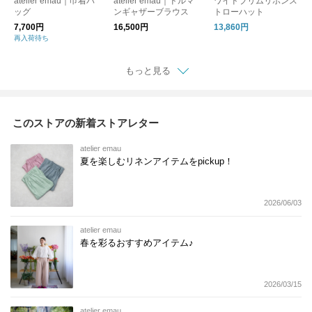
atelier emau｜巾着バ
atelier emau｜ドルマ
ワイドブリムリボンス
ッグ
ンギャザーブラウス
トローハット
7,700円
16,500円
13,860円
再入荷待ち
もっと見る
このストアの新着ストアレター
atelier emau
夏を楽しむリネンアイテムをpickup！
2026/06/03
atelier emau
春を彩るおすすめアイテム♪
2026/03/15
atelier emau