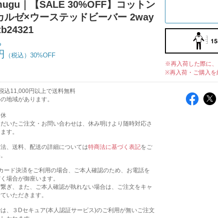
mugu｜【SALE 30%OFF】コットン
ルゼ×ウーステッドビーバー 2way
b24321
15
ち
円
30%OFF
※再入荷した際に、
※再入荷・ご購入を
込11,000円以上で送料無料
外の地域があります。
定休
ただいたご注文・お問い合わせは、休み明けより随時対応さ
きます。
方法、送料、配送の詳細については
特商法に基づく表記
をご
い。
トカード決済をご利用の場合、ご本人確認のため、お電話を
だく場合が御座います。
お繋ぎ、また、ご本人確認が執れない場合は、ご注文をキャ
せていただきます。
は、３Dセキュア(本人認証サービス)のご利用が無いご注文