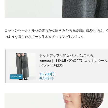
コットンウールカルゼの柔らかな膨らみがある綾織組織の生地に、
のような滑らかなウール生地をドッキングしました。
セットアップ可能なパンツはこちら。
tumugu｜【SALE 40%OFF】コットン
パンツ tb24322
15,708円
40%OFF
再入荷待ち