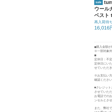
tu
sale
ウールカ
ベスト t
再入荷待
16,016
購入金額が税
※一部対象
定休日：不
定休日にい
せていただ
※お支払い
確認くださ
■クレジッ
させていた
お電話での
ンセルとさ
また、弊社で