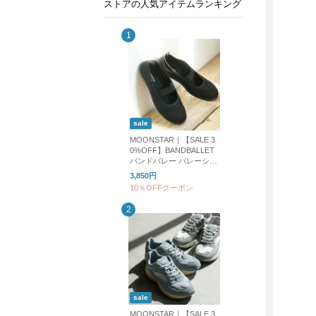
ストアの人気アイテムランキング
sale
MOONSTAR｜【SALE 3
0%OFF】BANDBALLET
バンドバレー バレーシュ
ーズ フラットシューズ b
3,850円
andballet
10％OFFクーポン
sale
MOONSTAR｜【SALE 3