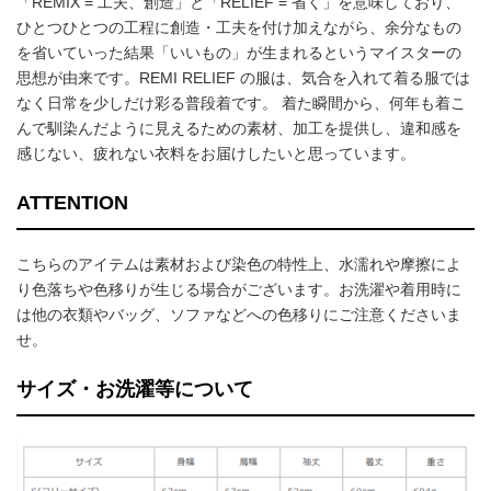
「REMIX = 工夫、創造」と「RELIEF = 省く」を意味しており、
ひとつひとつの工程に創造・工夫を付け加えながら、余分なもの
を省いていった結果「いいもの」が生まれるというマイスターの
思想が由来です。REMI RELIEF の服は、気合を入れて着る服では
なく日常を少しだけ彩る普段着です。 着た瞬間から、何年も着こ
んで馴染んだように見えるための素材、加工を提供し、違和感を
感じない、疲れない衣料をお届けしたいと思っています。
ATTENTION
こちらのアイテムは素材および染色の特性上、水濡れや摩擦によ
り色落ちや色移りが生じる場合がございます。お洗濯や着用時に
は他の衣類やバッグ、ソファなどへの色移りにご注意くださいま
せ。
サイズ・お洗濯等について