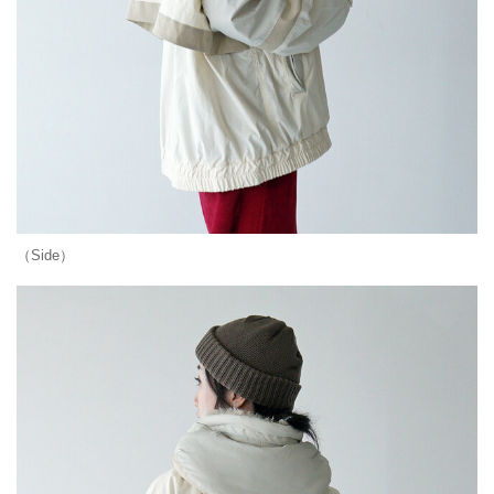
（Side）