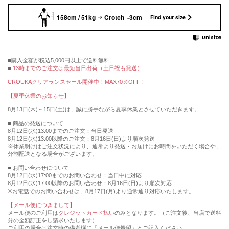
158cm / 51kg
Crotch -3cm
Find your size
購入金額が税込5,000円以上で送料無料
13時までのご注文は最短当日出荷（土日祝も発送）
CROUKAクリアランスセール開催中！MAX70％OFF！
【夏季休業のお知らせ】
8月13日(木)～15日(土)は、誠に勝手ながら夏季休業とさせていただきます。
■ 商品の発送について
8月12日(水)13:00までのご注文：当日発送
8月12日(水)13:00以降のご注文：8月16日(日)より順次発送
※休業明けはご注文状況により、通常より発送・お届けにお時間をいただく場合や、
分割配送となる場合がございます。
■ お問い合わせについて
8月12日(水)17:00までのお問い合わせ：当日中に対応
8月12日(水)17:00以降のお問い合わせ：8月16日(日)より順次対応
※お電話でのお問い合わせは、8月17日(月)より通常通り対応いたします。
【メール便につきまして】
メール便のご利用は
クレジットカード払い
のみとなります。（ご注文後、当店で送料
分の金額訂正をし請求いたします）
ご利用の場合は注文時の備考欄に「メール便希望」とご記入ください。