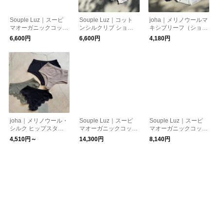
Souple Luz｜スーピ
Souple Luz｜コット
joha｜メリノウールマ
マオーガニックコット
ンシルクリブ ショー
キシブリーフ（ショー
ン Wストラップショ
ツ
ツ）
6,600円
6,600円
4,180円
ーツ
joha｜メリノウール・
Souple Luz｜スーピ
Souple Luz｜スーピ
シルク ヒップスター
マオーガニックコット
マオーガニックコット
（ショーツ）
ン ブラパットキャミ
ン ストラップキャミ
4,510円～
14,300円
8,140円
ソール （カップ付き
ソール
インナー）