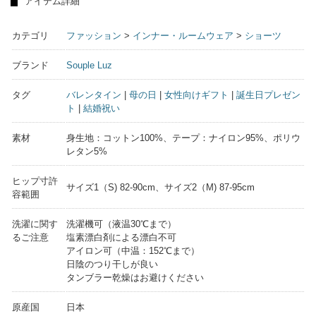
アイテム詳細
カテゴリ
ファッション
>
インナー・ルームウェア
>
ショーツ
ブランド
Souple Luz
タグ
バレンタイン
|
母の日
|
女性向けギフト
|
誕生日プレゼン
ト
|
結婚祝い
素材
身生地：コットン100%、テープ：ナイロン95%、ポリウ
レタン5%
ヒップ寸許
サイズ1（S) 82-90cm、サイズ2（M) 87-95cm
容範囲
洗濯に関す
洗濯機可（液温30℃まで）
るご注意
塩素漂白剤による漂白不可
アイロン可（中温：152℃まで）
日陰のつり干しが良い
タンブラー乾燥はお避けください
原産国
日本