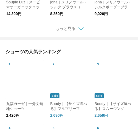
Souple Luz｜スーピ
joha｜メリノウール・
joha｜メリノウール・
マオーガニックコット
シルク ブラウス（長
シルクボーダーブラウ
ン ストレートネック
袖シャツ）／リブK
ス（長袖シャツ）/K
14,300円
8,250円
9,020円
ブラパットキャミソー
ル （カップ付きイン
ナー）
もっと見る
ショーツの人気ランキング
sale
sale
丸福ガーゼ｜一分丈無
Boody｜【サイズ選べ
Boody｜【サイズ選べ
地ショーツ
る】フルブリーフ ハ
る】スムージング シ
イウエスト シームレ
ョートパンツ ボクサ
2,420円
2,090円
2,659円
ス 下着 肌着 ショーツ
ーパンツ シームレス
インナー 肌着 パンツ
インナー 下着 肌着 ブ
ギフト ブーディー
ーディー