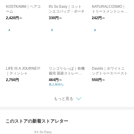
KOSTKAMM｜ヘアコ
It's So Easy｜コット
NATURALCOSMO｜
ーム
ンエコバッグ・ポーチ
トリートメントシャン
プー・ヘアオイル・ヘ
2,420円～
330円～
242円～
アミスト
LIFE IS A JOURNEY!
リンゴリらっぱ｜有機
Davids｜ホワイトニ
｜ティンシャ
栽培 国産ストレート1
ングトゥースペースト
00% りんごジュース
2,750円
464円～
550円～
再入荷待ち
もっと見る
このストアの新着ストアレター
It's So Easy