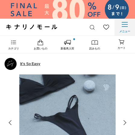
メニュー
カート
カテゴリ
お買いもの
新着再入荷
読みもの
It's So Easy