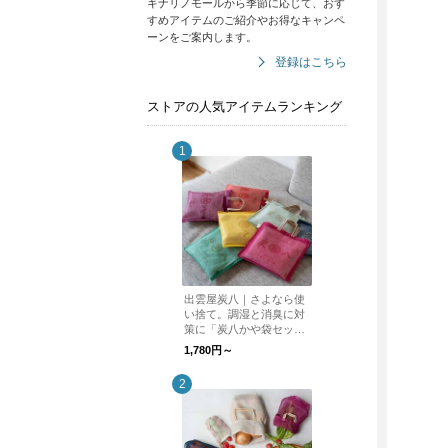
キナリノモールから季節に応じて、おす
すめアイテムのご紹介やお得なキャンペ
ーンをご案内します。
登録はこちら
ストアの人気アイテムランキング
出雲屋炭八｜さよなら使
い捨て。調湿と消臭に対
策に「炭八かや袋セッ
ト」メール便送料無料
1,780円～