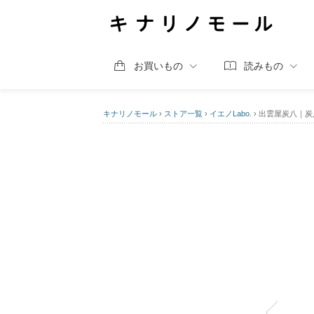
お買いもの
読みもの
キナリノモール
›
ストア一覧
›
イエノLabo.
›
出雲屋炭八｜炭