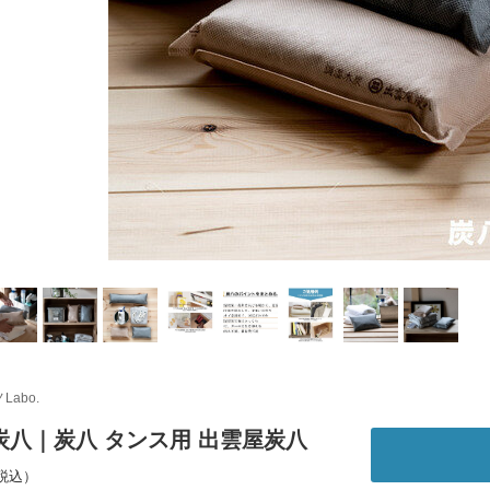
Labo.
炭八｜炭八 タンス用 出雲屋炭八