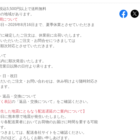
税込5,500円以上で送料無料
外の地域があります。
間について
13日～2026年8月16日まで、夏季休業とさせていただきま
:00までに確定したご注文は、休業前に出荷いたします。
にいただいたご注文・お問合せにつきましては
に、順次対応とさせていただきます。
いて
以内に順次発送いたします。
営業日以降の日付より承ります。
・日・祝日
ただいたご注文・お問い合わせは、休み明けより随時対応さ
きます。
・返品・交換について
づく表記
の「返品・交換について」をご確認ください。
発生した地震にともなう配送遅延のご案内について】
月28日に熊本県で地震が発生いたしました。
より各配送業者においてお荷物のお届けに時間を要する可能
ます。
につきましては、配送各社サイトをご確認ください。
協力のほど、よろしくお願い申しあげます。