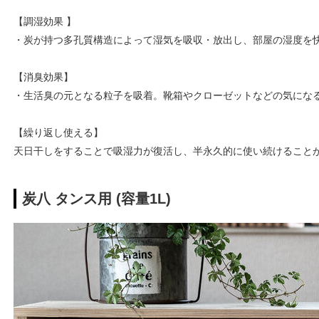
【調湿効果 】
・炭が持つ多孔質構造によって湿気を吸収・放出し、部屋の湿度を
【消臭効果】
・生活臭の元となる粒子を吸着。靴箱やクローゼットなどの気にな
【繰り返し使える】
天日干しをすることで吸湿力が復活し、半永久的に使い続けること
炭八 タンス用 (容量1L)