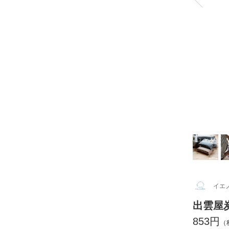
イエノ
出雲屋
853円