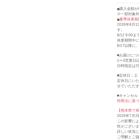
購入金額が
※一部対象
夏季休業期
2026年8月
す。
8/12 9
休業期間中
8/17以降
■お届けにつ
1〜3営業日
日時指定は3
■定休日：土
定休日にい
せていただ
■キャンセル
特商法に基
【熊本県で
2026年7
この影響に
性がござい
詳しい状況
ご理解とご