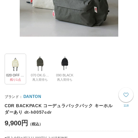
020 OFF WHITE
070 DK.GREY
090 BLACK
残り1点
再入荷待ち
再入荷待ち
DANTON
CDR BACKPACK コーデュラバックパック キーホル
118
ダーあり dt-h0057cdr
9,900円