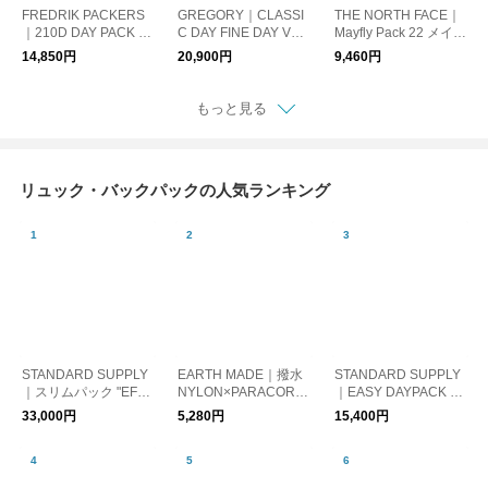
FREDRIK PACKERS
GREGORY｜CLASSI
THE NORTH FACE｜
｜210D DAY PACK TI
C DAY FINE DAY V2
Mayfly Pack 22 メイフ
PI/210D ナイロンオッ
(ファインデイ V2) バ
ライパック22 リュッ
14,850円
20,900円
9,460円
クス デイパック TIPI 2
ックパック リュック
ク レディース メンズ
10d-day-pack-tipi
サック 18L[146493-1
nm62376
041]
もっと見る
リュック・バックパックの人気ランキング
STANDARD SUPPLY
EARTH MADE｜撥水
STANDARD SUPPLY
｜スリムパック "EFFE
NYLON×PARACORD
｜EASY DAYPACK イ
CT" SLIM PACK スタ
KNAPSACK
ージーデイパックリュ
33,000円
5,280円
15,400円
ンダードサプライ プ
ック バッグ ユニセッ
レゼント ビジネスリ
クス 41021011100 41
ュック ギフト
021011300