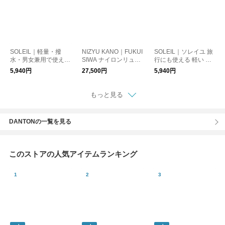
SOLEIL｜軽量・撥
NIZYU KANO｜FUKUI
SOLEIL｜ソレイユ 旅
水・男女兼用で使える
SIWA ナイロンリュッ
行にも使える 軽い 撥
ライトリーデイパック
ク カタカナ別注
水 リュック トラベル
5,940円
27,500円
5,940円
リュック [ギフト]
もっと見る
DANTONの一覧を見る
このストアの人気アイテムランキング