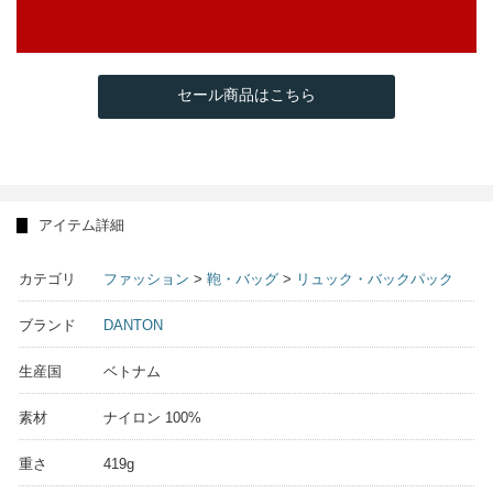
セール商品はこちら
アイテム詳細
カテゴリ
ファッション
>
鞄・バッグ
>
リュック・バックパック
ブランド
DANTON
生産国
ベトナム
素材
ナイロン 100%
重さ
419g