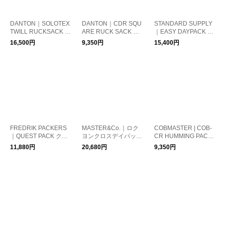
DANTON｜SOLOTEX
DANTON｜CDR SQU
STANDARD SUPPLY
TWILL RUCKSACK RI
ARE RUCK SACK コ
｜EASY DAYPACK イ
VOLI 15 ソロテックス
ーデュラスクエアリュ
ージーデイパックリュ
16,500円
9,350円
15,400円
ツイルリュックサック
ックサック キーホル
ック バッグ ユニセッ
リヴォリ15 バックパ
ダー付属 dt-h0053cdr
クス 41021011100 41
ック rivoli15
021011300
FREDRIK PACKERS
MASTER&Co.｜ロク
COBMASTER | COB-
｜QUEST PACK クエ
ヨンクロスデイパック
CR HUMMING PACK
ストパック リュック
+カラビナ リュック 6
コーデュラハミングパ
11,880円
20,680円
9,350円
サック バックパック
0/40CLOTH DAYPAC
ック リュックサック
鞄 黒 ブラック quest-
K+KARABINER MC32
ナップザック 鞄 かば
pack
8
ん 81021400