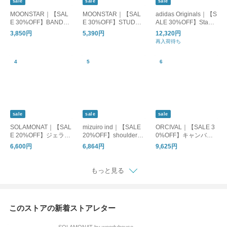
sale
sale
sale
MOONSTAR｜【SAL
MOONSTAR｜【SAL
adidas Originals｜【S
E 30%OFF】BANDBA
E 30%OFF】STUDEN
ALE 30%OFF】Stan
LLET バンドバレー バ
スチューデン 810s エ
Smith GORE-TEX ス
3,850円
5,390円
12,320円
レーシューズ フラッ
イトテンス スニーカ
タンスミス ゴアテッ
再入荷待ち
トシューズ bandballet
ー レディース メンズ
クス レディース シュ
et002
ーズ 靴 スニーカー ホ
ワイト jr3323
sale
sale
sale
SOLAMONAT｜【SAL
mizuiro ind｜【SALE
ORCIVAL｜【SALE 3
E 20%OFF】ジェラー
20%OFF】shoulder tu
0%OFF】キャンバス
ト天竺 コクーンプル
ck N/S P/O ショルダー
トートバッグM or-h02
6,600円
6,864円
9,625円
オーバー トップス Tシ
タックノースリーブプ
84kwc
ャツ カットソー SMA-
ルオーバー レディー
JT-COC
ス トップス カットソ
もっと見る
ー 2-210147
このストアの新着ストアレター
SOLAMONAT by woodyhouse