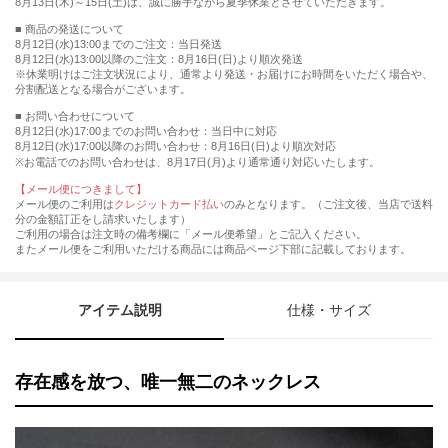
8月13日(木)～15日(土)は、誠に勝手ながら夏季休業とさせていただきます。
■ 商品の発送について
8月12日(水)13:00までのご注文：当日発送
8月12日(水)13:00以降のご注文：8月16日(日)より順次発送
※休業明けはご注文状況により、通常より発送・お届けにお時間をいただく場合や、
分割配送となる場合がございます。
■ お問い合わせについて
8月12日(水)17:00までのお問い合わせ：当日中に対応
8月12日(水)17:00以降のお問い合わせ：8月16日(日)より順次対応
※お電話でのお問い合わせは、8月17日(月)より通常通り対応いたします。
【メール便につきまして】
メール便のご利用は
クレジットカード払い
のみとなります。（ご注文後、当店で送料
分の金額訂正をし請求いたします）
ご利用の場合は注文時の備考欄に「メール便希望」とご記入ください。
またメール便をご利用いただける商品には商品ページ下部に記載しております。
アイテム説明
仕様・サイズ
存在感を放つ、唯一無二のネックレス