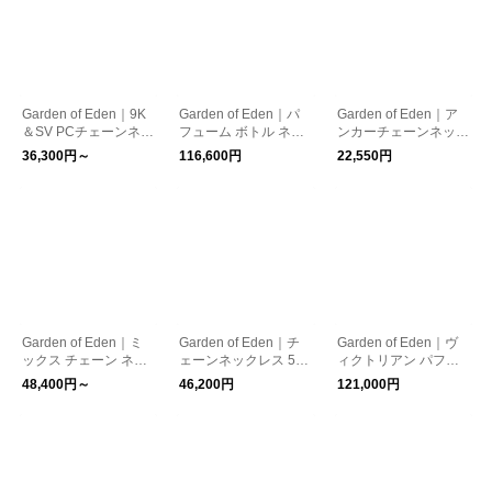
Garden of Eden｜9K
Garden of Eden｜パ
Garden of Eden｜ア
＆SV PCチェーンネッ
フューム ボトル ネッ
ンカーチェーンネック
クレス アクセサリー
クレス シルバー925
レス アクセサリー シ
36,300円～
116,600円
22,550円
ジュエリー ユニセッ
ジュエリー 香水ボト
ルバー ジュエリー 幅
クス メンズ PC chain
ル アクセサリー ギフ
1.6mm 40cm ユニセッ
necklace 25SS058 ガ
ト ユニセックス メン
クス メンズ ANCHOR
ーデンオブエデン
ズ 24SS044 ガーデン
CHAIN NECKLACE E
オブエデン
D26SS-001 ガーデン
オブエデン
Garden of Eden｜ミ
Garden of Eden｜チ
Garden of Eden｜ヴ
ックス チェーン ネッ
ェーンネックレス 50c
ィクトリアン パフュ
クレス MIX CHIAN NE
m HES CHAIN NECK
ーム ボトル ネックレ
48,400円～
46,200円
121,000円
CKLACE GOLD 40cm
LACE シルバー925 ア
ス シルバー925 ジュ
アクセサリー ユニセ
クセサリー ジュエリ
エリー 香水ボトル ア
ックス メンズ 20AW-
ー ED25AW-001 ガー
クセサリー ギフト ユ
MCNK02 ガーデンオ
デンオブエデン
ニセックス メンズ 23
ブエデン
SS082 ガーデンオブ
エデン