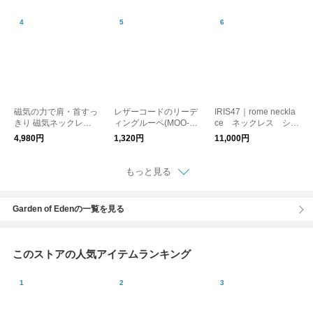
ード
レス）
磁気の力で肩・首すっ
レザーコードのリーデ
IRIS47｜rome neckla
きり 磁気ネックレス
ィングルーペ(MOO-1
ce ネックレス シル
管理医療機器／MAGS
09)【メール便対象】
クコード 日本製
4,980円
1,320円
11,000円
LIM マグスリム
もっと見る
Garden of Edenの一覧を見る
このストアの人気アイテムランキング