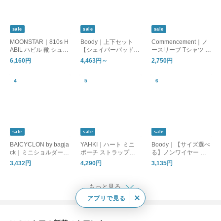
sale
sale
sale
MOONSTAR｜810s H
Boody｜上下セット
Commencement｜ノ
ABIL ハビル 靴 シュー
【シェイパーパッド付
ースリーブ Tシャツ 半
ズ ユニセックス ET05
ブラ】フルブリーフor
袖シャツ No sleeve C
6,160円
4,463円～
2,750円
1 ムーンスター エイト
ミディブリーフ セッ
-084 コメンスメント
テンス
ト アンダーウェア ブ
ラジャー パンツ ショ
ーツ 下着 オーガニッ
クバンブー ブーディ
ギフト
sale
sale
sale
BAICYCLON by bagja
YAHKI｜ハート ミニ
Boody｜【サイズ選べ
ck｜ミニショルダーバ
ポーチ ストラップ付
る】ノンワイヤー シ
ッグ 鞄 ユニセックス
き マルチケース 小銭
ェイパーパッド付 ブ
3,432円
4,290円
3,135円
MINI SHOUDER BAG
入れ 財布 コインケー
ラジャー ブラトップ
BCL-139 バイシクロ
ス MULTI CASE YH-6
インナー 下着 肌着 ブ
ンバイバッグジャック
40C ヤーキ
ーディー
もっと見る
アプリで見る