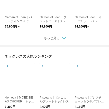
Garden of Eden｜9K
Garden of Eden｜フ
Garden of Eden｜オ
カッティングPCチェ
ラットバーストチェー
ーバルボールチェーン
ーンネックレス アク
ンネックレス アクセ
ネックレス 40cm 50c
75,900円～
19,800円
34,100円～
セサリーシルバー ジ
サリー ジュエリー ユ
m アクセサリー ジュ
ュエリー 2.3mm ユニ
ニセックス メンズ FL
エリー ユニセックス
セックス メンズ ED26
AT BURST CHAIN NE
メンズ OVAL BALL C
もっと見る
SS-113 ガーデンオブ
CKLACE ED26SS-05
HAIN NECKLACE ED
エデン
2 ガーデンオブエデン
25AW-013 ガーデンオ
ブエデン
ネックレスの人気ランキング
kiehtova｜MIXED BE
Pisceans｜ボタニカ
Pisceans｜プレスチ
AD CHOKER ネック
ルプレートネックレス
ェーン＆ツチメプレー
レス コード レイヤ
トネックレス（ステン
3,300円
4,400円
4,180円