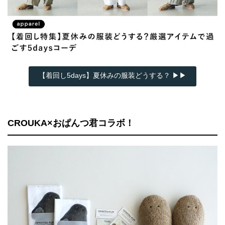
【着回し5days】夏休みの服装どうする？ ▶▶
CROUKA×おぱんつ君コラボ！