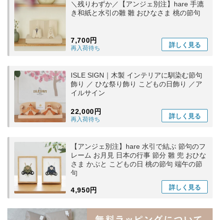
＼残りわずか／【アンジェ別注】hare 手漉
き和紙と水引の雛 雛 おひなさま 桃の節句
7,700円
詳しく
見る
再入荷待ち
ISLE SIGN｜木製 インテリアに馴染む節句
飾り ／ ひな祭り飾り こどもの日飾り ／ア
イルサイン
22,000円
詳しく
見る
再入荷待ち
【アンジェ別注】hare 水引で結ぶ 節句のフ
レーム お月見 日本の行事 節分 雛 兜 おひな
さま かぶと こどもの日 桃の節句 端午の節
句
詳しく
見る
4,950円