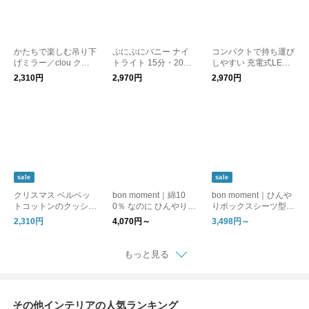
かたちで楽しむ吊り下
ぷにぷにバニー ナイ
コンパクトで持ち運び
げミラー／clou クラ
トライト 15分・20分
しやすい 充電式LED
ウ
自動OFF タイマー付
デスクライト／utlim
2,310円
2,970円
2,970円
き ／ 授乳 LED MUID
sale
sale
クリスマス ベルベッ
bon moment｜綿10
bon moment｜ひんや
トコットンのクッショ
0％ なのに ひんやり
りボックスシーツ型
ン
敷きパッド / ドライコ
敷きパッド 綿100% /
2,310円
4,070円～
3,498円～
ットンシリーズ 接触
ドライコットン【前モ
冷感
デル】
もっと見る
その他インテリアの人気ランキング