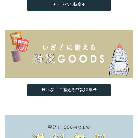
✈トラベル特集✈
⛑いざ！に備える防災特集⛑