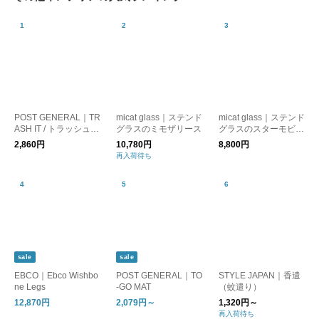
POST GENERAL｜TR
micat glass｜ステンド
micat glass｜ステンド
ASH IT / トラッシュイ
グラスのミモザリース
グラスのスターモビー
ット
ル
2,860円
10,780円
8,800円
再入荷待ち
sale
sale
EBCO｜Ebco Wishbo
POST GENERAL｜TO
STYLE JAPAN｜香遣
ne Legs
-GO MAT
（蚊遣り）
12,870円
2,079円～
1,320円～
再入荷待ち