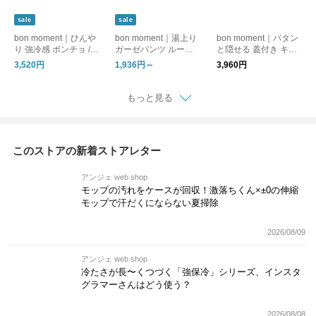
sale
sale
bon moment｜ひんや
bon moment｜湯上り
bon moment｜パタン
り 強冷感 ポンチョ / C
ガーゼパンツ ルーム
と隠せる 蓋付き キャ
OOLIC[R] 接触冷感 持
パンツ
スター付き収納
3,520円
1,936円～
3,960円
続冷感 UVカット99％
UPF50+ 消臭
もっと見る
このストアの新着ストアレター
アンジェ web shop
モップの汚れをケースが回収！激落ちくん×±0の伸縮
モップで汗だくにならない夏掃除
2026/08/09
アンジェ web shop
冷たさが長〜くつづく「強保冷」シリーズ、インスタ
グラマーさんはどう使う？
2026/08/08