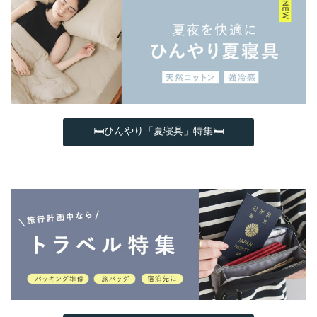
🛏ひんやり「夏寝具」特集🛏