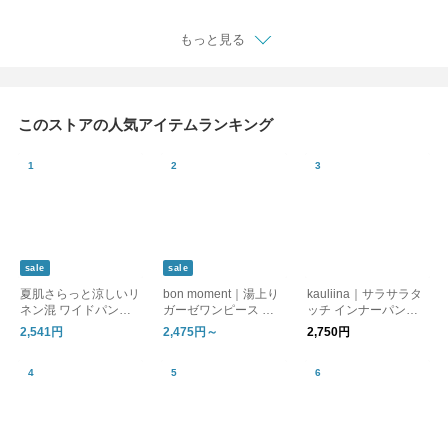
もっと見る
このストアの人気アイテムランキング
sale
sale
夏肌さらっと涼しいリ
bon moment｜湯上り
kauliina｜サラサラタ
ネン混 ワイドパンツ /
ガーゼワンピース ル
ッチ インナーパンツ
洗える コットンリネ
ームワンピース
吸水速乾 接触冷感 日
2,541円
2,475円～
2,750円
ン ベイカーワイドパ
本製
ンツ