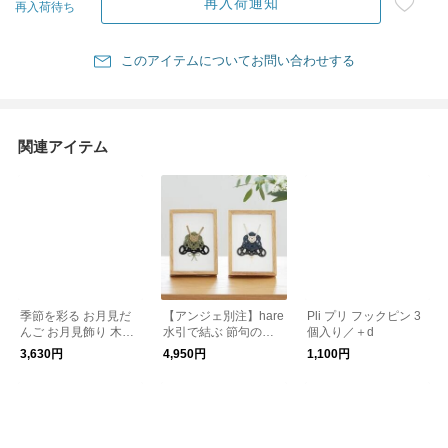
再入荷通知
再入荷待ち
このアイテムについてお問い合わせする
関連アイテム
季節を彩る お月見だ
【アンジェ別注】hare
Pli プリ フックピン 3
んご お月見飾り 木製
水引で結ぶ 節句のフ
個入り／＋d
／ISLE SIGN インテリ
レーム お月見 日本の
3,630円
4,950円
1,100円
ア 雑貨 十五夜 秋
行事 節分 雛 兜 おひな
さま かぶと こどもの
日 桃の節句 端午の節
句