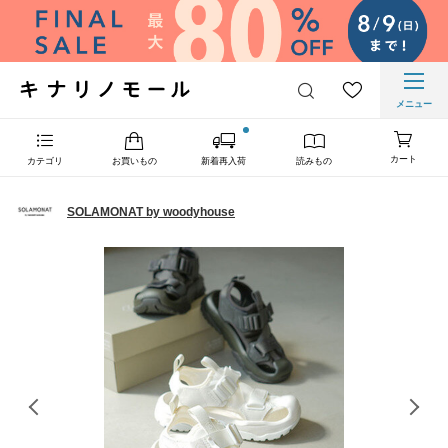
メニュー
カート
カテゴリ
お買いもの
新着再入荷
読みもの
SOLAMONAT by woodyhouse