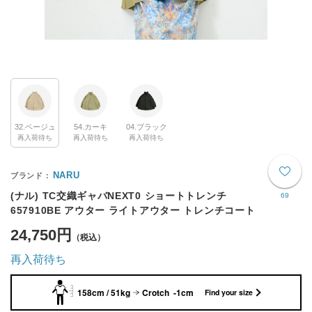
32.ベージュ
54.カーキ
04.ブラック
再入荷待ち
再入荷待ち
再入荷待ち
NARU
(ナル) TC交織ギャバNEXT0 ショートトレンチ
69
657910BE アウター ライトアウター トレンチコート
24,750円
再入荷待ち
158cm / 51kg
Crotch -1cm
Find your size