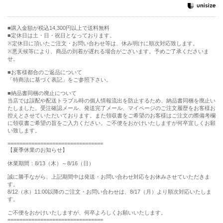
購入金額が税込14,300円以上で送料無料
定休日は土・日・祝日となっております。
※定休日に頂いたご注文・お問い合わせ等は、休み明けに順次対応致します。
※悪天候等により、商品の到着が遅れる場合がございます。予めご了承くださいま
せ。
■お客様都合のご返品について
「特商法に基づく表記」をご参照下さい。
■納品書同梱の廃止について
当店では誤配や配送トラブル時の個人情報流出を防止するため、納品書同梱を廃止い
たしました。受注確認メール、発送完了メール、マイページのご注文履歴をお客様お
控えとさせていただいております。また領収書をご希望のお客様はご注文の際備考欄
に領収書ご希望の旨をご入力ください。ご不便をおかけいたしますが何卒宜しくお願
い致します。
================================
【夏季休業のお知らせ】
休業期間：8/13（木）～8/16（日）
誠に勝手ながら、上記期間中は発送・お問い合わせ対応をお休みさせていただきま
す。
8/12（水）11:00以降のご注文・お問い合わせは、8/17（月）より順次対応いたしま
す。
ご不便をおかけいたしますが、何卒よろしくお願いいたします。
================================