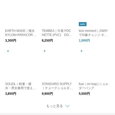
sale
EARTH MADE｜撥水
TEMBEA｜巾着 POC
bon moment｜2WAY
NYLON×PARACORD
HETTE (PVC) DOG-
で印象チェンジ ギャ
KINCHAKU
1/ポシェット バッグ
ザー ショルダーバッ
3,300円
8,250円
1,999円
犬
グ 撥水
SOLEIL｜軽量・撥
STANDARD SUPPLY
fuai｜on bag | ショル
水・男女兼用で使える
｜チョークショルダー
ダーバッグ
ライトリーショルダー
"SIMPLICITY " CHALK
3,850円
9,900円
5,500円
バッグ [ギフト]
SHOULDER スタンダ
ードサプライ ショル
ダーバッグ プレゼン
もっと見る
ト ギフト