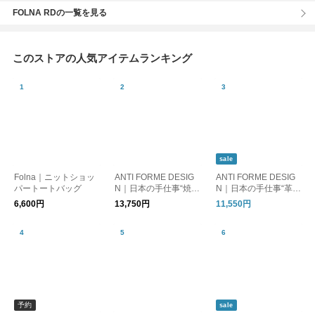
FOLNA RDの一覧を見る
このストアの人気アイテムランキング
sale
Folna｜ニットショッ
ANTI FORME DESIG
ANTI FORME DESIG
パートートバッグ
N｜日本の手仕事“焼き
N｜日本の手仕事“革友
箔“レザー スマートL
禅”チェック柄 本革が
6,600円
13,750円
11,550円
ファスナー長財布
ま口長財布
予約
sale