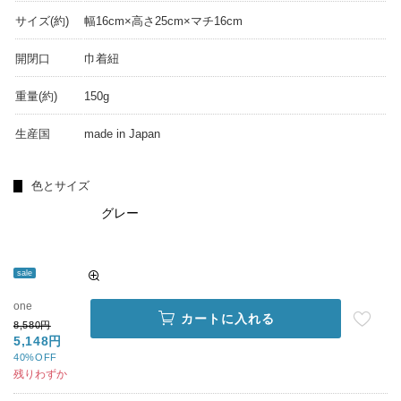
サイズ(約)
幅16cm×高さ25cm×マチ16cm
開閉口
巾着紐
重量(約)
150g
生産国
made in Japan
色とサイズ
グレー
sale
one
カートに入れる
8,580円
5,148円
40%OFF
残りわずか