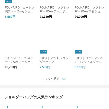
sale
FOLNA RD｜ムートン
FOLNA RD｜ソフトレ
FOLNA RD｜ソフトレ
調ファー 2wayショル
ザー2WAYアールボス
ザー2WAY巾着ショル
ダーバッグ
トンバッグ
ダーバッグ
8,580円
21,780円
20,900円
sale
sale
FOLNA RD｜PIGスエ
Folna｜クライ ショル
Folna｜コットンリネ
ード2WAYアールボス
ダーバッグ
ン ワンショルダーバ
トンバッグ
ッグ Lサイズ
18,700円
7,590円
9,108円
もっと見る
ショルダーバッグの人気ランキング