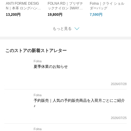
ANTI FORME DESIG
FOLNA RD｜ブリザテ
Folna｜クライ ショル
N｜本革 ロングハンド
ックナイロン 3WAYシ
ダーバッグ
ル・横長シルエット
ョルダーバッグ
13,200円
19,800円
7,590円
レザーボストンバッグ
もっと見る
このストアの新着ストアレター
Folna
夏季休業のお知らせ
2026/07/28
Folna
予約販売｜人気の予約販売商品を入荷月ごとにご紹介
♪
2026/07/25
Folna