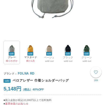
sale
sale
sale
sale
sale
グレー
マスタード
ベージュ
ブラック
グリーン
残りわずか
残り1点
sold out
sold out
sold out
FOLNA RD
ベロアレザー 巾着ショルダーバッグ
189
sale
5,148円
40%OFF
購入金額が税込10,000円以上で送料無料
夏季休業のお知らせ