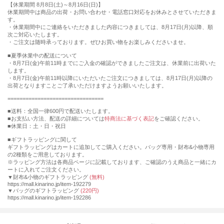
【休業期間 8月8日(土)～8月16日(日)】
休業期間中は商品の出荷・お問い合わせ・電話窓口対応をお休みとさせていただきま
す。
・休業期間中にご連絡をいただきました内容につきましては、8月17日(月)以降、順
次ご対応いたします。
・ご注文は随時承っております。ぜひお買い物をお楽しみくださいませ。
■夏季休業中の配送について
・8月7日(金)午前11時までにご入金の確認ができましたご注文は、休業前に出荷いた
します。
・8月7日(金)午前11時以降にいただいたご注文につきましては、8月17日(月)以降の
出荷となりますことご了承いただけますようお願いいたします。
================================
■送料：全国一律600円で配送いたします。
■お支払い方法、配送の詳細については
特商法に基づく表記
をご確認ください。
■休業日：土・日・祝日
■ギフトラッピングに関して
ギフトラッピングはカートに追加してご購入ください。バッグ専用・財布&小物専用
の2種類をご用意しております。
※ラッピング方法は各商品ページに記載しております、ご確認のうえ商品と一緒にカ
ートに入れてご注文ください。
▼財布&小物のギフトラッピング
(無料)
https://mall.kinarino.jp/item-192279
▼バッグのギフトラッピング
(220円)
https://mall.kinarino.jp/item-192286