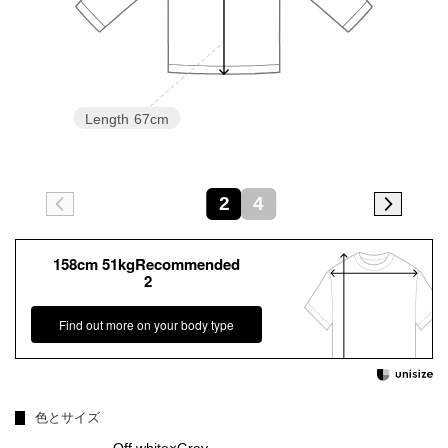
Length
67cm
2
4
158cm 51kgRecommended
2
Find out more on your body type
色とサイズ