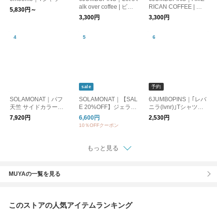
alk over coffee | ビッ
RICAN COFFEE | ビ
5,830円～
グTシャツ
ッグTシャツ
3,300円
3,300円
予約
sale
SOLAMONAT｜パフ
SOLAMONAT｜【SAL
6JUMBOPINS｜｢レバ
天竺 サイドカラーリ
E 20%OFF】ジェラー
ニラ(lvnr)｣Tシャツ
ボン 5分袖プリントプ
ト天竺 コクーンプル
【キナリノ別注】
7,920円
6,600円
2,530円
ルーオーバー(AREYO
オーバー トップス Tシ
10％OFFクーポン
U)SMA-PUF-IRO-ARE
ャツ カットソー SMA-
JT-COC
もっと見る
MUYAの一覧を見る
このストアの人気アイテムランキング