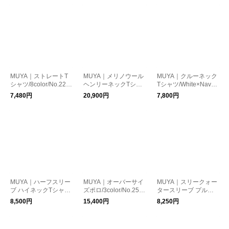
MUYA｜ストレートT
MUYA｜メリノウール
MUYA｜クルーネック
シャツ/8color/No.221
ヘンリーネックTシャ
Tシャツ/White×Navy/
4
ツ/5color/No.2623
No.2590
7,480円
20,900円
7,800円
MUYA｜ハーフスリー
MUYA｜オーバーサイ
MUYA｜スリークォー
ブ ハイネックTシャツ/
ズポロ/3color/No.255
タースリーブ プルオ
2color/No.2580
0
ーバー/2color/No.257
8,500円
15,400円
8,250円
8