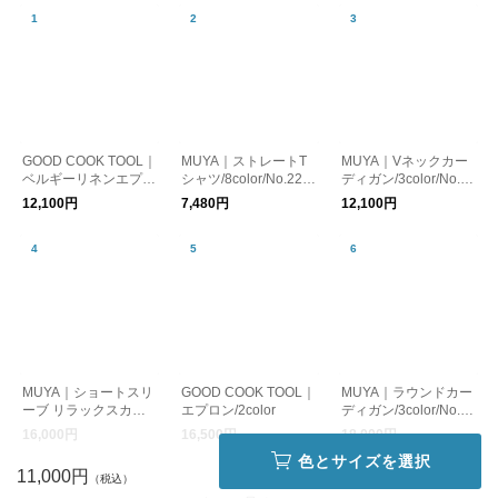
GOOD COOK TOOL｜
MUYA｜ストレートT
MUYA｜Vネックカー
ベルギーリネンエプロ
シャツ/8color/No.221
ディガン/3color/No.26
ン/2color
4
58
12,100円
7,480円
12,100円
MUYA｜ショートスリ
GOOD COOK TOOL｜
MUYA｜ラウンドカー
ーブ リラックスカー
エプロン/2color
ディガン/3color/No.25
ディガン/4color/No.25
68
16,000円
16,500円
18,000円
72
再入荷待ち
色とサイズを選択
11,000円