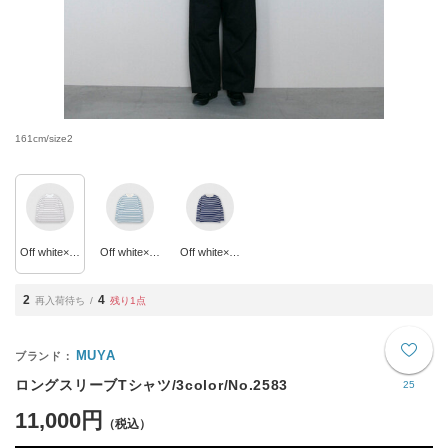
161cm/size2
Off white×Gray
Off white×Sax
Off white×Blue
2
4
再入荷待ち
残り1点
MUYA
ロングスリーブTシャツ/3color/No.2583
25
11,000円