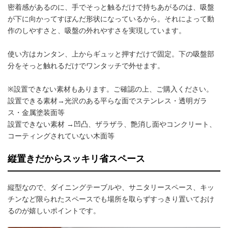
密着感があるのに、手でそっと触るだけで持ちあがるのは、吸盤
が下に向かってすぼんだ形状になっているから。それによって動
作のしやすさと、吸盤の外れやすさを実現しています。
使い方はカンタン、上からギュッと押すだけで固定。下の吸盤部
分をそっと触れるだけでワンタッチで外せます。
※設置できない素材もあります。ご確認の上、ご購入ください。
設置できる素材→光沢のある平らな面でステンレス・透明ガラ
ス・金属塗装面等
設置できない素材 →凹凸、ザラザラ、艶消し面やコンクリート、
コーティングされていない木面等
縦置きだからスッキリ省スペース
縦型なので、ダイニングテーブルや、サニタリースペース、キッ
チンなど限られたスペースでも場所を取らずすっきり置いておけ
るのが嬉しいポイントです。