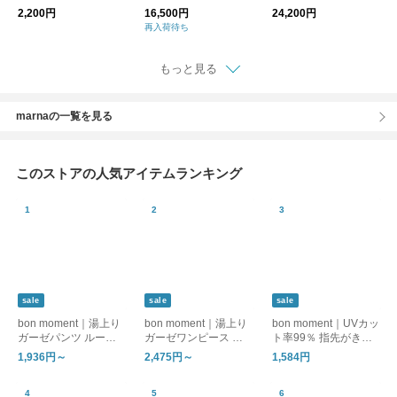
【インテリア小物】
ソン ディエチキャッ
2,200円
16,500円
24,200円
ト
再入荷待ち
もっと見る
marnaの一覧を見る
このストアの人気アイテムランキング
sale
sale
sale
bon moment｜湯上り
bon moment｜湯上り
bon moment｜UVカッ
ガーゼパンツ ルーム
ガーゼワンピース ル
ト率99％ 指先がきれ
パンツ
ームワンピース
いに見える アームカ
1,936円～
2,475円～
1,584円
バー / UPF50＋ メン
トール加工 接触冷感