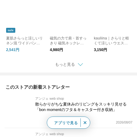
sale
夏肌さらっと涼しいリ
磁気の力で肩・首すっ
kauliina｜さらりと軽
ネン混 ワイドパンツ /
きり 磁気ネックレス
くて涼しい ウエスト
洗える コットンリネ
管理医療機器／MAGS
ドロストブラウス
2,541円
4,980円
3,150円
ン ベイカーワイドパ
LIM マグスリム
ンツ
もっと見る
このストアの新着ストアレター
アンジェ web shop
散らかりがちな夏休みのリビングをスッキリ見せる
「bon momentのフタ＆キャスター付き収納」
2026/08/07
アプリで見る
アンジェ web shop