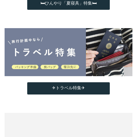
🛏ひんやり「夏寝具」特集🛏
✈トラベル特集✈