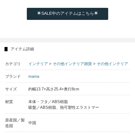
🌟SALE中のアイテムはこちら🌟
アイテム詳細
カテゴリ
インテリア
>
その他インテリア雑貨
>
その他インテリア
ブランド
marna
サイズ
約幅13.7×高さ25.4×奥行8cm
材質
本体・フタ／ABS樹脂
吸盤／ABS樹脂、熱可塑性エラストマー
原産国／製
中国
造国