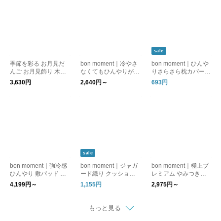
日 桃の節句 端午の節
句
sale
季節を彩る お月見だ
bon moment｜冷やさ
bon moment｜ひんや
んご お月見飾り 木製
なくてもひんやりが続
りさらさら枕カバー 4
／ISLE SIGN インテリ
く 北極まくら ／ 冷感
3×63cm 綿100% / ド
3,630円
2,640円～
693円
ア 雑貨 十五夜 秋
枕
ライコットン【前モデ
ル】
sale
bon moment｜強冷感
bon moment｜ジャガ
bon moment｜極上プ
ひんやり 敷パッド 持
ード織り クッション
レミアム やみつき毛
続冷感 シングル 夏寝
カバー 45×45cm
布
4,199円～
1,155円
2,975円～
具
もっと見る