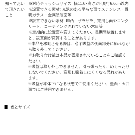
知っておい
※対応ティッシュサイズ: 幅11.6×高さ24×奥行6.6cm以内
て頂きたい
※設置できる素材: 光沢のある平らな面でステンレス・透
こと
明ガラス・金属塗装面等
※設置できない素材: 凹凸、ザラザラ、艶消し面やコンク
リート、コーティングされていない木目等
※定期的に設置面を変えてください。長期間放置します
と、設置面が変質することがあります。
※本品を移動させる際は、必ず吸盤の側面部分に触れなが
ら取り外してください。
※お取り付け後は本品が固定されていることをご確認く
ださい。
※吸盤は取り外しできません。引っ張ったり、めくったり
しないでください。変形し吸着しにくくなる恐れがあり
ます。
※吸盤が本体下になる状態でご使用ください。壁面・天井
面ではご使用できません。
色とサイズ