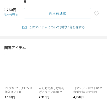
2,750円
再入荷通知
再入荷待ち
このアイテムについてお問い合わせする
関連アイテム
Pli プリ フックピン 3
かたちで楽しむ吊り下
【アンジェ別注】hare
個入り／＋d
げミラー／clou クラ
水引で結ぶ 節句のフ
ウ
レーム お月見 日本の
1,100円
2,310円
4,950円
行事 節分 雛 兜 おひな
さま かぶと こどもの