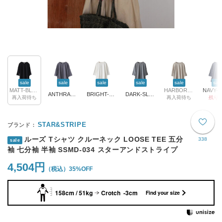
sale
sale
sale
sale
sale
sal
MATT-BLACK
HARBOR-MIST
ANTHRACITE
BRIGHT-WHITE
DARK-SLATE
再入荷待ち
再入荷待ち
残り1
STAR&STRIPE
ルーズ Tシャツ クルーネック LOOSE TEE 五分
338
sale
袖 七分袖 半袖 SSMD-034 スターアンドストライプ
4,504円
35%OFF
158cm / 51kg
Crotch -3cm
Find your size