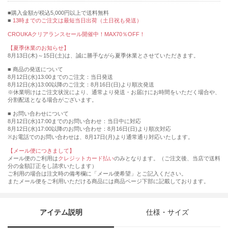
購入金額が税込5,000円以上で送料無料
13時までのご注文は最短当日出荷（土日祝も発送）
CROUKAクリアランスセール開催中！MAX70％OFF！
【夏季休業のお知らせ】
8月13日(木)～15日(土)は、誠に勝手ながら夏季休業とさせていただきます。
■ 商品の発送について
8月12日(水)13:00までのご注文：当日発送
8月12日(水)13:00以降のご注文：8月16日(日)より順次発送
※休業明けはご注文状況により、通常より発送・お届けにお時間をいただく場合や、
分割配送となる場合がございます。
■ お問い合わせについて
8月12日(水)17:00までのお問い合わせ：当日中に対応
8月12日(水)17:00以降のお問い合わせ：8月16日(日)より順次対応
※お電話でのお問い合わせは、8月17日(月)より通常通り対応いたします。
【メール便につきまして】
メール便のご利用は
クレジットカード払い
のみとなります。（ご注文後、当店で送料
分の金額訂正をし請求いたします）
ご利用の場合は注文時の備考欄に「メール便希望」とご記入ください。
またメール便をご利用いただける商品には商品ページ下部に記載しております。
アイテム説明
仕様・サイズ