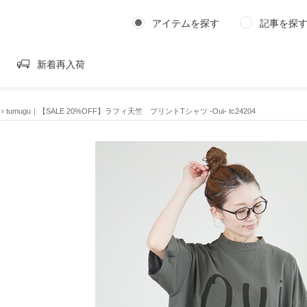
アイテムを探す
記事を探
新着再入荷
›
tumugu｜【SALE 20%OFF】ラフィ天竺 プリントTシャツ -Oui- tc24204