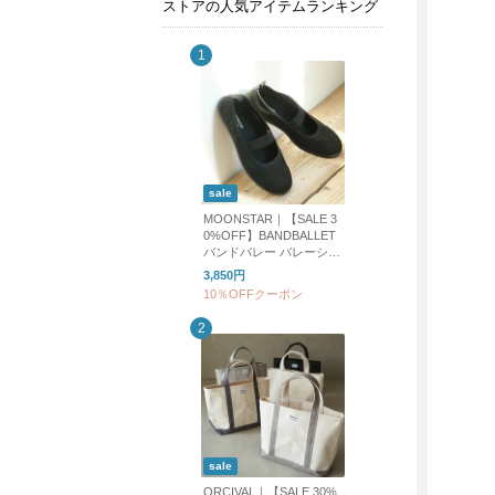
ストアの人気アイテムランキング
sale
MOONSTAR｜【SALE 3
0%OFF】BANDBALLET
バンドバレー バレーシュ
ーズ フラットシューズ b
3,850円
andballet
10％OFFクーポン
sale
ORCIVAL｜【SALE 30%