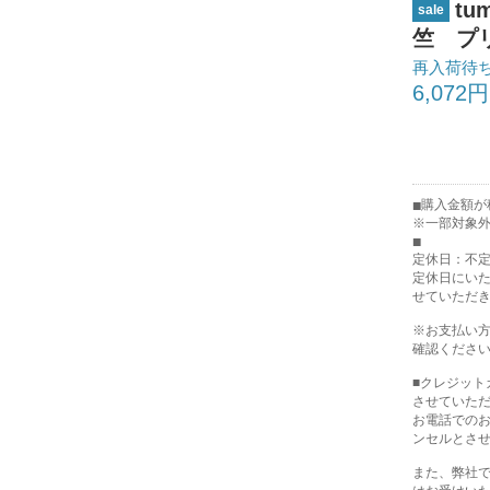
tu
sale
竺 プリン
再入荷待
6,072円
購入金額が税
※一部対象
定休日：不
定休日にい
せていただ
※お支払い
確認くださ
■クレジッ
させていた
お電話での
ンセルとさ
また、弊社で