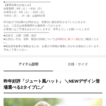
================================
【夏季休業のお知らせ】
休業期間：8/8（土）～8/16（日）
出荷停止日：8/8（土）～8/16（日）
※8/10（月）、14（金）は臨時出荷
8/7(金)17:31以降のお問合せは、営業日に順次対応させていただきます。
なお、ご注文は休業期間中も随時承っております。
お客様にはご不便をおかけいたしますが、何卒よろしくお願いいたします。
================================
■定休日：土曜・日曜・祝日
■お支払い方法、送料、配送の詳細については
特商法に基づく表記
をご確認くださ
い。
■商品保管倉庫が複数あるため、お届けの荷物が複数に分かれる場合がございます。
予めご了承ください。
アイテム説明
仕様・サイズ
昨年好評「ジュート風ハット」 ＼NEWデザイン登
場選べる2タイプに／