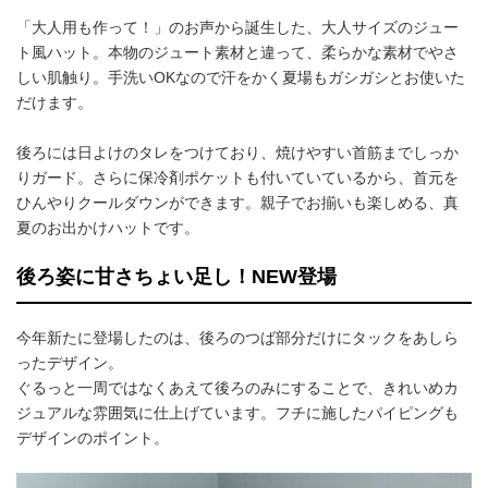
「大人用も作って！」のお声から誕生した、大人サイズのジュー
ト風ハット。本物のジュート素材と違って、柔らかな素材でやさ
しい肌触り。手洗いOKなので汗をかく夏場もガシガシとお使いた
だけます。
後ろには日よけのタレをつけており、焼けやすい首筋までしっか
りガード。さらに保冷剤ポケットも付いていているから、首元を
ひんやりクールダウンができます。親子でお揃いも楽しめる、真
夏のお出かけハットです。
後ろ姿に甘さちょい足し！NEW登場
今年新たに登場したのは、後ろのつば部分だけにタックをあしら
ったデザイン。
ぐるっと一周ではなくあえて後ろのみにすることで、きれいめカ
ジュアルな雰囲気に仕上げています。フチに施したパイピングも
デザインのポイント。