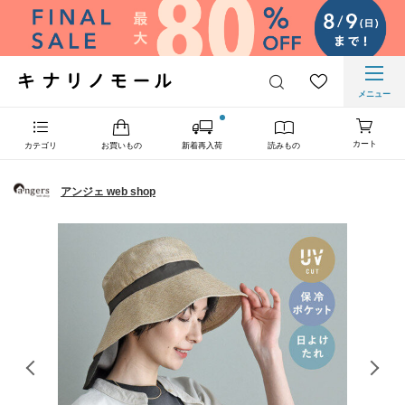
メニュー
カート
カテゴリ
お買いもの
新着再入荷
読みもの
アンジェ web shop