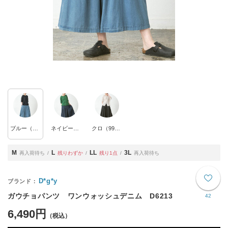
ブルー（50BLU）
ネイビー（52NAV）
クロ（99BLK）
M
L
LL
3L
再入荷待ち
残りわずか
残り1点
再入荷待ち
D*g*y
ガウチョパンツ ワンウォッシュデニム D6213
42
6,490円