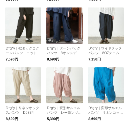
予約
D*g*y｜裾タックコク
D*g*y｜ターンバック
D*g*y｜ワイドタック
ーンパンツ ニットデ
パンツ 8オンスデニ
パンツ 8OZデニム D
ニム D3087
ム D3271
3176
7,590円
8,690円
7,150円
D*g*y｜リネンオック
D*g*y｜変形サルエル
D*g*y｜変形サルエル
スパンツ D5834
パンツ レーヨンツイ
パンツ リネンコット
ル D3149
ン D3241
8,690円
5,390円
8,690円