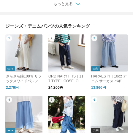
もっと見る
ジーンズ・デニムパンツの人気ランキング
sale
sale
さらさら綿100％ リラ
ORDINARY FITS｜11
HARVESTY｜10oz デ
ックスワイドパンツ /
7 TYPE LOOSE -ONE
ニム サーカス バギー
ライトデニムパンツ
WASH
パンツ a12316
2,279円
24,200円
13,860円
予約
sale