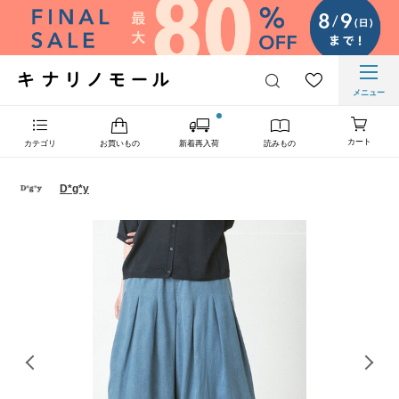
メニュー
カート
カテゴリ
お買いもの
新着再入荷
読みもの
D*g*y