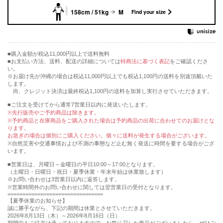
158cm / 51kg
M
Find your size
購入金額が税込11,000円以上で送料無料
お支払い方法、送料、配送の詳細については
特商法に基づく表記
をご確認くださ
い。
※お届け先が沖縄の場合は税込11,000円以上でも税込1,100円の送料を別途頂戴いた
します。
尚、クレジット決済は最終税込1,100円の送料を加算し実行させていただきます。
■ご注文を受けてから通常7営業日以内に発送いたします。
※先行販売やご予約商品は除きます。
※予約商品と在庫商品をご購入された場合は予約商品の出荷に合わせてのお届けとな
ります。
お急ぎの場合は個別にご購入ください。個々に送料が発生する場合がございます。
※自然災害や交通事情および不測の事態など止む無く発送に時間を要する場合がござ
います。
■営業日は、月曜日～金曜日の平日10:00～17:00となります。
（土曜日・日曜日・祝日・夏季休業・年末年始は休業致します）
※お問い合わせは3営業日以内に返答します。
※営業時間外のお問い合わせに関しては翌営業日の受付となります。
================================
【夏季休業のお知らせ】
誠に勝手ながら、下記の期間は休業とさせていただきます。
2026年8月13日（木）～2026年8月16日（日）