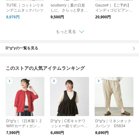
TUTIE.｜コットンリネ
soulberry｜夏の日差
Gauze#｜【ご予約】
ンデニムタックパンツ
しに、さらっと穿きた
インディゴビビアンパ
いデニムのパンツ
ンツ(G1026)
8,976円
9,500円
20,900円
もっと見る
D*g*yの一覧を見る
このストアの人気アイテムランキング
D*g*y｜《日本製 》2
D*g*y｜C/Eキャチワ
D*g*y｜リネンオック
WAYカーディガン T/
ッシャー前リボンベス
スパンツ D5834
Rニット D6178
ト D9777
7,590円
6,490円
8,690円