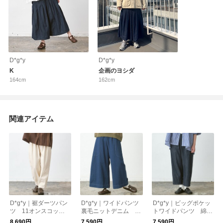
D*g*y
D*g*y
K
企画のヨシダ
164cm
162cm
関連アイテム
D*g*y｜裾ダーツパン
D*g*y｜ワイドパンツ
D*g*y｜ビッグポケッ
ツ 11オンスコット
裏毛ニットデニム D
トワイドパンツ 綿麻
ン混デニム D3214
3106
デニム D3236
8,690円
7,590円
7,590円