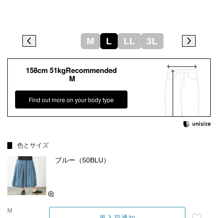
M
L
LL
3L
158cm 51kgRecommended
M
Find out more on your body type
色とサイズ
ブルー（50BLU）
M
再入荷通知