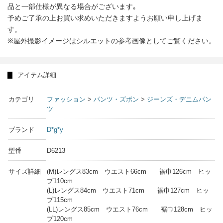
品と一部仕様が異なる場合がございます｡
予めご了承の上お買い求めいただきますようお願い申し上げま
す。
※屋外撮影イメージはシルエットの参考画像としてご覧ください。
アイテム詳細
カテゴリ
ファッション
>
パンツ・ズボン
>
ジーンズ・デニムパン
ツ
ブランド
D*g*y
型番
D6213
サイズ詳細
(M)レングス83cm ウエスト66cm 裾巾126cm ヒッ
プ110cm
(L)レングス84cm ウエスト71cm 裾巾127cm ヒッ
プ115cm
(LL)レングス85cm ウエスト76cm 裾巾128cm ヒッ
プ120cm