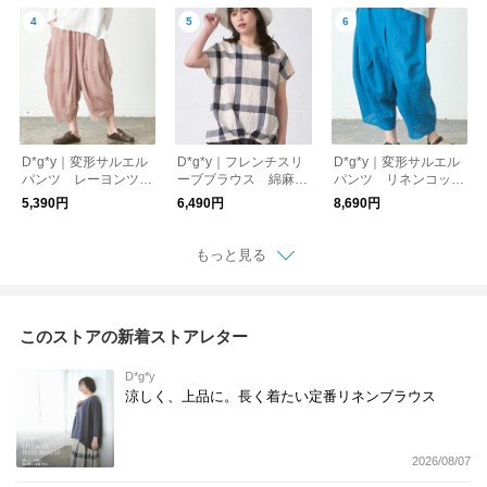
D*g*y｜変形サルエル
D*g*y｜フレンチスリ
D*g*y｜変形サルエル
パンツ レーヨンツイ
ーブブラウス 綿麻リ
パンツ リネンコット
ル D3149
ップルチェック D634
ン D3241
5,390円
6,490円
8,690円
9
もっと見る
このストアの新着ストアレター
D*g*y
涼しく、上品に。長く着たい定番リネンブラウス
2026/08/07