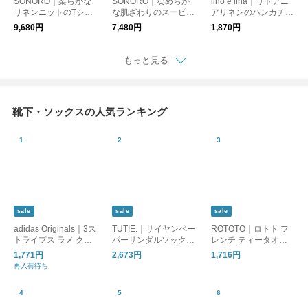
SONORO｜柔らかな
SONORO｜なめらか
lino e lina｜リトアニ
リネンニットのTシャ
な肌ざわりのスーピマ
アリネンのハンカチ・
ツ・半袖シャツ｜全4
コットン100% リブタ
スカーフ｜全5色
9,680円
7,480円
1,870円
色
ンクトップ｜全2色
もっと見る
靴下・ソックスの人気ランキング
sale
sale
sale
adidas Originals｜3ス
TUTIE.｜サイヤンペー
ROTOTO｜ロトト フ
トライプス ラメ クル
パーサンダルソック
レンチ ティータオル
ーソックス 靴下 2足セ
ス/美濃和紙・日差し
パターン ソックス 靴
1,771円
2,673円
1,716円
ット 3 STRIPES GLIT
対策・UV対策 ・ギフ
下 FRENCH TEATOW
再入荷待ち
TER CREW SOCKS 2
ト・日本製
EL PATTERN SOCKS
PAIRS ka985
r1652