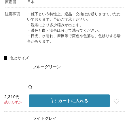
原産国
日本
注意事項
・靴下という特性上、返品・交換はお断りさせていただ
いております。予めご了承ください。
・洗濯により多少縮みが出ます。
・濃色と白・淡色は分けて洗ってください。
・日光、水濡れ、摩擦等で変色や色落ち、色移りする場
合があります。
色とサイズ
ブルーグリーン
2,310円
カートに入れる
残りわずか
ライトグレイ