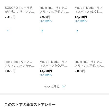
SONORO｜シャリ感
lino e lina｜リトアニ
Made in Mada｜ラフ
が心地いいリネンソッ
アリネンの花柄プリン
ィアバッグ ALICE MM
クス｜全5色
トトートバッグ フロ
｜かごバッグ トート
2,310円
7,920円
12,760円
レゾン｜全3柄
バッグ
再入荷待ち
再入荷待ち
lino e lina｜リトアニ
Made in Mada｜ラフ
lino e lina｜リトアニ
アリネンのハンカチ・
ィアバッグ MOUMOU
アリネンの花柄ハンカ
スカーフ｜全5色
NE｜かごバッグ トー
チ フロレゾン｜全3柄
1,870円
13,200円
2,090円
トバッグ
再入荷待ち
もっと見る
このストアの新着ストアレター