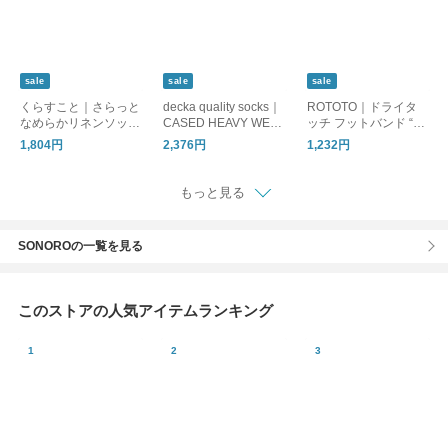
sale
sale
sale
くらすこと｜さらっと
decka quality socks｜
ROTOTO｜ドライタ
なめらかリネンソック
CASED HEAVY WEIG
ッチ フットバンド “R
ス［ギフト/贈り物］
HT PLAIN SOCKS/靴
OTOTO FOOT BAND”
1,804円
2,376円
1,232円
下/ソックス
靴下 r1457
もっと見る
SONOROの一覧を見る
このストアの人気アイテムランキング