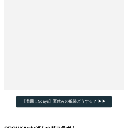
【着回し5days】夏休みの服装どうする？ ▶▶