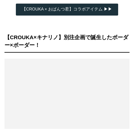
【CROUKA × おぱんつ君】コラボアイテム ▶▶
【CROUKA×キナリノ】別注企画で誕生したボーダ
ー×ボーダー！