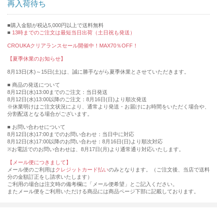
再入荷待ち
購入金額が税込5,000円以上で送料無料
13時までのご注文は最短当日出荷（土日祝も発送）
CROUKAクリアランスセール開催中！MAX70％OFF！
【夏季休業のお知らせ】
8月13日(木)～15日(土)は、誠に勝手ながら夏季休業とさせていただきます。
■ 商品の発送について
8月12日(水)13:00までのご注文：当日発送
8月12日(水)13:00以降のご注文：8月16日(日)より順次発送
※休業明けはご注文状況により、通常より発送・お届けにお時間をいただく場合や、
分割配送となる場合がございます。
■ お問い合わせについて
8月12日(水)17:00までのお問い合わせ：当日中に対応
8月12日(水)17:00以降のお問い合わせ：8月16日(日)より順次対応
※お電話でのお問い合わせは、8月17日(月)より通常通り対応いたします。
【メール便につきまして】
メール便のご利用は
クレジットカード払い
のみとなります。（ご注文後、当店で送料
分の金額訂正をし請求いたします）
ご利用の場合は注文時の備考欄に「メール便希望」とご記入ください。
またメール便をご利用いただける商品には商品ページ下部に記載しております。