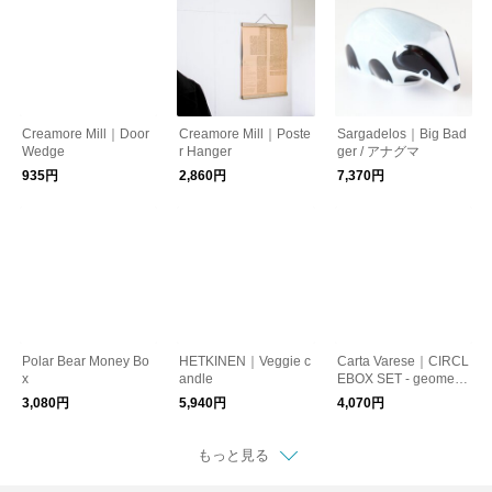
Creamore Mill｜Door
Creamore Mill｜Poste
Sargadelos｜Big Bad
Wedge
r Hanger
ger / アナグマ
935円
2,860円
7,370円
Polar Bear Money Bo
HETKINEN｜Veggie c
Carta Varese｜CIRCL
x
andle
EBOX SET - geometri
c pattern
3,080円
5,940円
4,070円
もっと見る