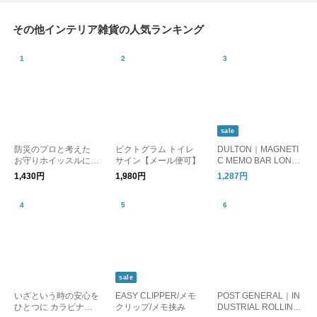
その他インテリア雑貨の人気ランキング
sale
防災のプロと考えた
ピクトグラム トイレ
DULTON｜MAGNETI
お守りホイッスルにな
サイン【メール便可】
C MEMO BAR LONG/
るキーホルダー 防災
メモクリップ
1,430円
1,980円
1,287円
士監修／pom
sale
いざという時の安心を
EASY CLIPPER/メモ
POST GENERAL｜IN
ひとつに カラビナ付
クリップ/メモ挟み
DUSTRIAL ROLLING