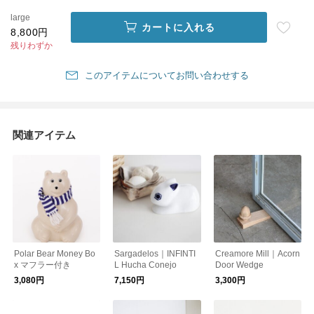
large
カートに入れる
8,800円
残りわずか
このアイテムについてお問い合わせする
関連アイテム
Polar Bear Money Bo
Sargadelos｜INFINTI
Creamore Mill｜Acorn
x マフラー付き
L Hucha Conejo
Door Wedge
3,080円
7,150円
3,300円