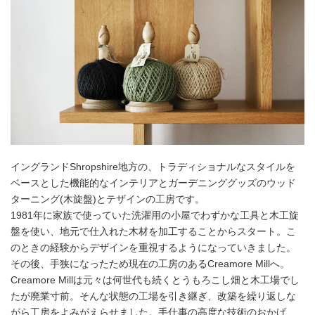
イングランドShropshire地方の、トラディショナルなスタイルを
ベースとした機能的なインテリアとガーデニンググッズのウッド
ターニング(木旋盤)とテザインの工房です。
1981年に家族で使っていた洗濯用の小屋でわずかな工具と木工旋
盤を使い、地元で仕入れた木材を加工することからスタート。こ
のときの経験からデザインを重視するようになっていきました。
その後、手狭になったため現在の工房のあるCreamore Millへ。
Creamore Millは元々は何世代も続くとうもろこし畑と木工場でし
たが廃業寸前。そんな状態の工場を引き継ぎ、改築を繰り返しな
がら工房をよみがえらせました。手仕事の高度な技術のおかげ