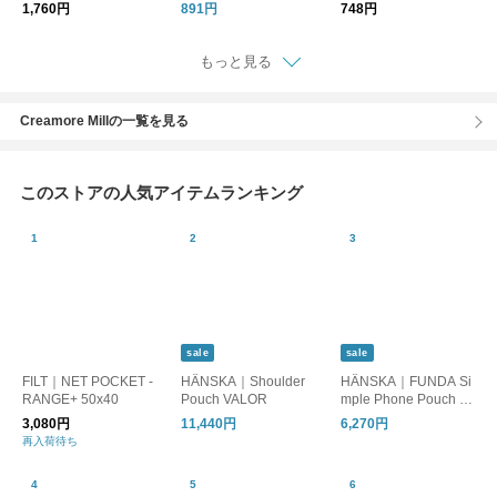
きホイッスル 防災士
HOOK / インダストリ
1,760円
891円
748円
監修 ／ pom
アル ローリングフッ
ク
もっと見る
Creamore Millの一覧を見る
このストアの人気アイテムランキング
sale
sale
FILT｜NET POCKET -
HÄNSKA｜Shoulder
HÄNSKA｜FUNDA Si
RANGE+ 50x40
Pouch VALOR
mple Phone Pouch M
esh
3,080円
11,440円
6,270円
再入荷待ち