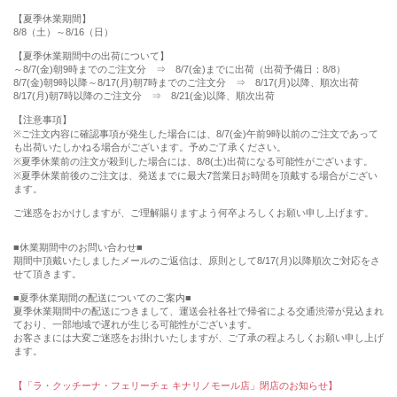
【夏季休業期間】
8/8（土）～8/16（日）
【夏季休業期間中の出荷について】
～8/7(金)朝9時までのご注文分 ⇒ 8/7(金)までに出荷（出荷予備日：8/8）
8/7(金)朝9時以降～8/17(月)朝7時までのご注文分 ⇒ 8/17(月)以降、順次出荷
8/17(月)朝7時以降のご注文分 ⇒ 8/21(金)以降、順次出荷
【注意事項】
※ご注文内容に確認事項が発生した場合には、8/7(金)午前9時以前のご注文であって
も出荷いたしかねる場合がございます。予めご了承ください。
※夏季休業前の注文が殺到した場合には、8/8(土)出荷になる可能性がございます。
※夏季休業前後のご注文は、発送までに最大7営業日お時間を頂戴する場合がござい
ます。
ご迷惑をおかけしますが、ご理解賜りますよう何卒よろしくお願い申し上げます。
■休業期間中のお問い合わせ■
期間中頂戴いたしましたメールのご返信は、原則として8/17(月)以降順次ご対応をさ
せて頂きます。
■夏季休業期間の配送についてのご案内■
夏季休業期間中の配送につきまして、運送会社各社で帰省による交通渋滞が見込まれ
ており、一部地域で遅れが生じる可能性がございます。
お客さまには大変ご迷惑をお掛けいたしますが、ご了承の程よろしくお願い申し上げ
ます。
【「ラ・クッチーナ・フェリーチェ キナリノモール店」閉店のお知らせ】