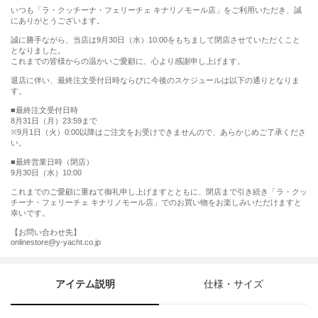
いつも「ラ・クッチーナ・フェリーチェ キナリノモール店」をご利用いただき、誠
にありがとうございます。
誠に勝手ながら、当店は9月30日（水）10:00をもちまして閉店させていただくこと
となりました。
これまでの皆様からの温かいご愛顧に、心より感謝申し上げます。
退店に伴い、最終注文受付日時ならびに今後のスケジュールは以下の通りとなりま
す。
■最終注文受付日時
8月31日（月）23:59まで
※9月1日（火）0:00以降はご注文をお受けできませんので、あらかじめご了承くださ
い。
■最終営業日時（閉店）
9月30日（水）10:00
これまでのご愛顧に重ねて御礼申し上げますとともに、閉店まで引き続き「ラ・クッ
チーナ・フェリーチェ キナリノモール店」でのお買い物をお楽しみいただけますと
幸いです。
【お問い合わせ先】
onlinestore@y-yacht.co.jp
アイテム説明
仕様・サイズ