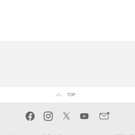
TOP
キナリノモール
ストア一覧
ラ・クッチーナ・フェリーチェ
HARIO｜HA