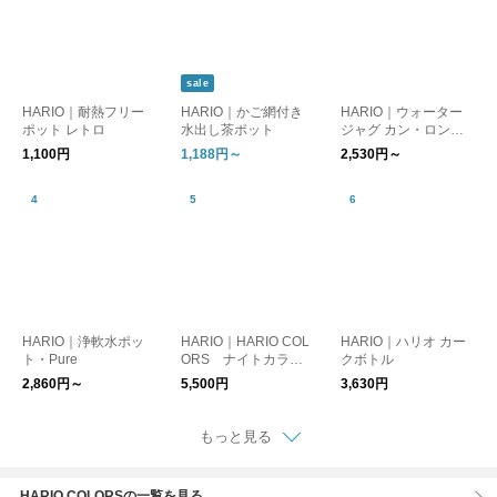
sale
HARIO｜耐熱フリー
HARIO｜かご網付き
HARIO｜ウォーター
ポット レトロ
水出し茶ポット
ジャグ カン・ロング
カン
1,100円
1,188円～
2,530円～
HARIO｜浄軟水ポッ
HARIO｜HARIO COL
HARIO｜ハリオ カー
ト・Pure
ORS ナイトカラフ
クボトル
ェ
2,860円～
5,500円
3,630円
もっと見る
HARIO COLORSの一覧を見る