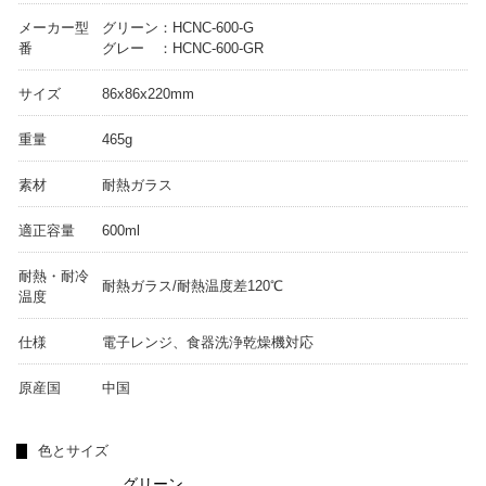
メーカー型
グリーン：HCNC-600-G
番
グレー ：HCNC-600-GR
サイズ
86x86x220mm
重量
465g
素材
耐熱ガラス
適正容量
600ml
耐熱・耐冷
耐熱ガラス/耐熱温度差120℃
温度
仕様
電子レンジ、食器洗浄乾燥機対応
原産国
中国
色とサイズ
グリーン