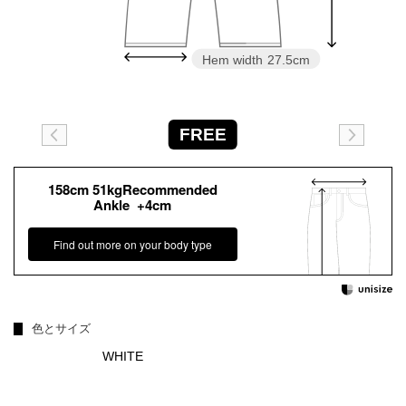
Hem width
27.5cm
FREE
158cm 51kgRecommended
Ankle +4cm
Find out more on your body type
色とサイズ
WHITE