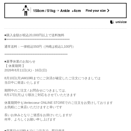
158cm / 51kg
Ankle +4cm
Find your size
購入金額が税込20,000円以上で送料無料
====================================
通常送料：一律税込550円（沖縄は税込1,100円）
====================================
■夏季休業のお知らせ
【 休業期間 】
2026年8月11日(火) - 16日(日)
8月10日(月)AM10時までにご決済が確定したご注文につきましては
当日中に発送いたします
期間中のご注文 / お問合せにつきましては、
8月17日(月)より順次ご対応をさせていただきます
休業期間中もVeritecoeur ONLINE STOREでのご注文をお受けしております
お気軽にご来店いただけますと幸いです
長いお休みとなりご迷惑をお掛けいたしますが
何卒、よろしくお願い申し上げます
■営業日の10時までにご注文で、即日発送