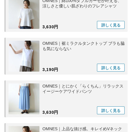
OMNES｜綿100%ダブルガーゼが叶える、
涼しさと優しい肌ざわりのフレアシャツ
詳しく
見る
3,630円
OMNES｜裾ミラクルタンクトップ ブラも脇
も気にならない
詳しく
見る
3,190円
OMNES｜とにかく「らくちん」リラックス
イージーケアワイドパンツ
詳しく
見る
3,630円
OMNES｜上品な抜け感。キレイめVネック