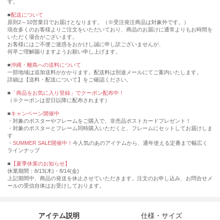
す。
■
配送について
原則2～10営業日でお届けとなります。（※受注発注商品は対象外です。）
現在多くのお客様よりご注文をいただいており、商品のお届けに通常よりもお時間を
いただく場合がございます。
お客様にはご不便ご迷惑をおかけし誠に申し訳ございませんが、
何卒ご理解賜りますようお願い申し上げます。
■
沖縄・離島への送料について
一部地域は追加送料がかかります。配送料は別途メールにてご案内いたします。
詳細は【送料・配送について】をご確認ください。
■
「商品をお気に入り登録」でクーポン配布中！
（※クーポンは翌日以降に配布されます）
■
キャンペーン開催中
・対象のポスターやフレームをご購入で、非売品ポストカードプレゼント！
・対象のポスターとフレーム同時購入いただくと、フレームにセットしてお届けしま
す
・
SUMMER SALE開催中！
今人気のあのアイテムから、通年使える定番まで幅広く
ラインナップ
■
【夏季休業のお知らせ】
休業期間：8/13(木)・8/14(金)
上記期間中、商品の発送を休止させていただきます。注文のお申し込み、お問合せメ
ールの受信自体はお受けしております。
アイテム説明
仕様・サイズ