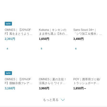
sale
OMNES｜【20%OF
Kukuna｜キンキンの
Sans Souci 34+｜
F】風をまとうように
まま持ち運ぶ【氷の
「シワ加工＆撥水」ス
軽やかに。一枚で決ま
う】アイスパック保冷
トレッチ きれいめパ
2,391円
1,650円
3,490円
る主役ロングスカート
剤 3wayスティックボ
ンツ
トル【夏小物】
sale
OMNES｜【20%OF
OMNES｜夏の主役！
POY｜携帯用ゴミ箱/
F】接触冷感フレアギ
涼風さらり ワイドパ
トラッシュポーチ
ャザースカート
ンツ
【メール便】 トラベ
3,168円
3,960円
1,650円～
ルグッズ
もっと見る