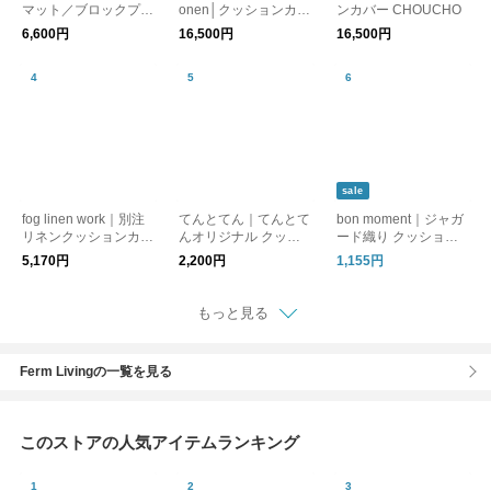
マット／ブロックプリ
onen│クッションカバ
ンカバー CHOUCHO
ント柄
ー［CHOUCHO］
6,600円
16,500円
16,500円
sale
fog linen work｜別注
てんとてん｜てんとて
bon moment｜ジャガ
リネンクッションカバ
んオリジナル クッシ
ード織り クッション
ー（フリンジ付き）
ョンカバー 45×45cm
カバー 45×45cm
5,170円
2,200円
1,155円
Blue Frill
もっと見る
Ferm Livingの一覧を見る
このストアの人気アイテムランキング