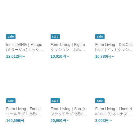
sale
sale
sale
ferm LIVING｜Mirage
Ferm Living｜Figure
Ferm Living｜Dot Cus
(ミラージュ) クッショ
クッション 北欧/日
hion（ドットクッショ
ン/ブランケット 日
本正規販売店品 【お
ン） 日本正規販売
12,012円～
10,010円～
10,780円～
本正規販売店品【お取
取り寄せ/コーヒー：
店品【国内在庫あり】
り寄せ】
国内在庫あり】
sale
sale
sale
Ferm Living｜Forma
Ferm Living｜Sun タ
Ferm Living｜Linen N
ウールラグ L 北欧/日
フテッドラグ 北欧/日
apkins (リネンナプキ
本正規販売店品【国内
本正規販売店品【お取
ン) 2枚セット テー
160,699円
20,900円～
3,003円～
在庫あり】
り寄せ】
ブルウェア/日本正規
代理店【国内在庫あ
り】