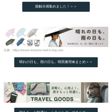
接触冷感集めました！＞＞
出典：
https://resize-kinarino-mall.k-img.com
晴れの日も、雨の日も。晴雨兼用傘まとめ＞＞