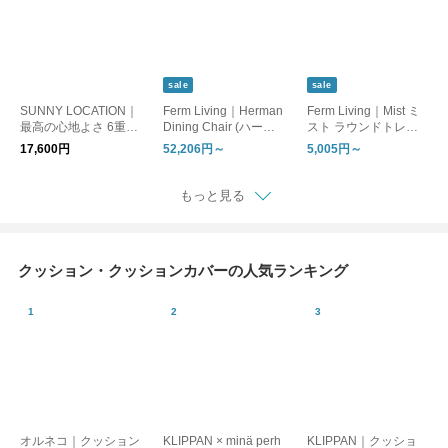
sale
sale
SUNNY LOCATION｜
Ferm Living｜Herman
Ferm Living｜Mist ミ
最高の心地よさ 6重ガ
Dining Chair (ハーマ
スト ラウンドトレ
ーゼリバーシブルブラ
ン ダイニングチェア)
ー 北欧/インテリア/
17,600円
52,206円～
5,005円～
ンケット
日本正規販売店品
日本正規販売店品【お
【お取り寄せ】
取り寄せ】
もっと見る
クッション・クッションカバーの人気ランキング
オルネコ｜クッション
KLIPPAN × minä perh
KLIPPAN｜クッショ