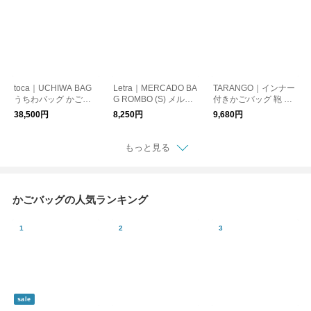
toca｜UCHIWA BAG
Letra｜MERCADO BA
TARANGO｜インナー
うちわバッグ かごバ
G ROMBO (S) メルカ
付きかごバッグ 鞄 か
ッグ 鞄 かばん tc261-
ドバッグ ロンボ マル
ばん カバン カゴバッ
38,500円
8,250円
9,680円
01
シェバッグ かごバッ
グ マチあり pb-67
グ トートバッグ 6107
20421 610720437 61
もっと見る
0720449
かごバッグの人気ランキング
sale