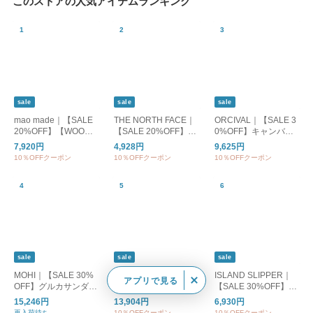
このストアの人気アイテムランキング
sale
sale
sale
mao made｜【SALE
THE NORTH FACE｜
ORCIVAL｜【SALE 3
20%OFF】【WOODY
【SALE 20%OFF】S/
0%OFF】キャンバス
別注カラー】クルーネ
S ES Big Logo Tee シ
トートバッグM or-h02
7,920円
4,928円
9,625円
ックカーディガン UV
ョートスリーブ ES ビ
84kwc
10％OFFクーポン
10％OFFクーポン
10％OFFクーポン
カット レディース ト
ッグロゴティー Tシャ
ップス カーディガン
ツ 半袖 カットソー ト
ボーダー 611113
ップス ntw32581
sale
sale
sale
MOHI｜【SALE 30%
blue willow｜【SALE
ISLAND SLIPPER｜
アプリで見る
OFF】グルカサンダル
20%OFF】【WOODY
【SALE 30%OFF】C
レディース シューズ
別注カラー】リネンオ
LAS.EVATHONG トン
15,246円
13,904円
6,930円
靴 くつ レザー 革 スト
ールインワン レディ
グサンダル EVAPT20
再入荷待ち
10％OFFクーポン
10％OFFクーポン