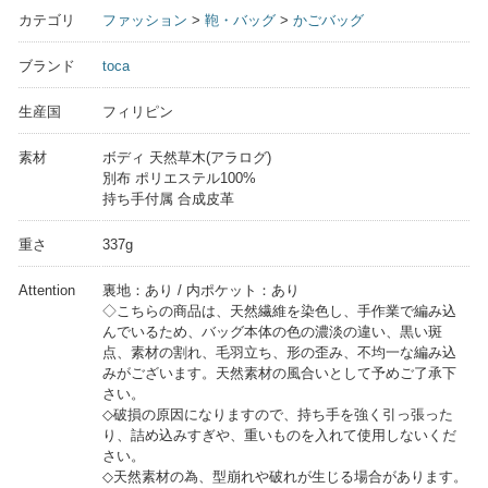
カテゴリ
ファッション
>
鞄・バッグ
>
かごバッグ
ブランド
toca
生産国
フィリピン
素材
ボディ 天然草木(アラログ)
別布 ポリエステル100%
持ち手付属 合成皮革
重さ
337g
Attention
裏地：あり / 内ポケット：あり
◇こちらの商品は、天然繊維を染色し、手作業で編み込
んでいるため、バッグ本体の色の濃淡の違い、黒い斑
点、素材の割れ、毛羽立ち、形の歪み、不均一な編み込
みがございます。天然素材の風合いとして予めご了承下
さい。
◇破損の原因になりますので、持ち手を強く引っ張った
り、詰め込みすぎや、重いものを入れて使用しないくだ
さい。
◇天然素材の為、型崩れや破れが生じる場合があります。