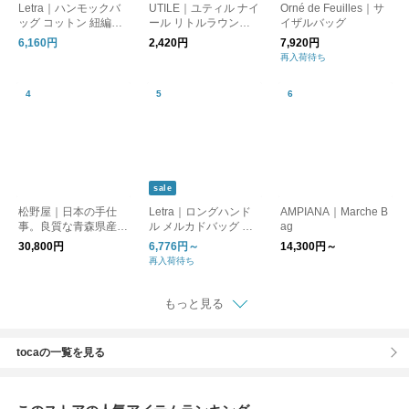
Letra｜ハンモックバ
UTILE｜ユティル ナイ
Orné de Feuilles｜サ
ッグ コットン 紐編み
ール リトルラウンド
イザルバッグ
hammock-bag-fn 母の
バッグ
6,160円
2,420円
7,920円
日
再入荷待ち
sale
松野屋｜日本の手仕
Letra｜ロングハンド
AMPIANA｜Marche B
事。良質な青森県産の
ル メルカドバッグ M
ag
あけび グニ手角型２
“CROSS LINE / MINI
30,800円
6,776円～
14,300円～
本手 kurashisha
CHECK” mck-cline-m-
再入荷待ち
lh-mt
もっと見る
tocaの一覧を見る