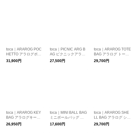
toca｜ARAROG POC
toca｜PICNIC ARG B
toca｜ARAROG TOTE
HETTO アラログポシ
AG ピクニックアラロ
BAG アラログ トート
ェット かごバッグ シ
グバッグ バッグ tc251
バッグ かごバッグ ハ
31,900円
27,500円
29,700円
ョルダーバッグ 鞄 か
-05
ンドバッグ 鞄 tc251-0
ばん tc261-05
4
toca｜ARAROG KEY
toca｜MINI BALL BAG
toca｜ARAROG SHE
BAG アラログキーバ
ミニボールバッグ シ
LL BAG アラログ シェ
ッグ バッグ tc251-03
ョルダー 鞄 かばん tc2
ルバッグ かごバッグ
26,950円
17,600円
29,700円
51-09
ハンドバッグ 鞄 tc251
-01