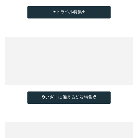
✈トラベル特集✈
⛑いざ！に備える防災特集⛑