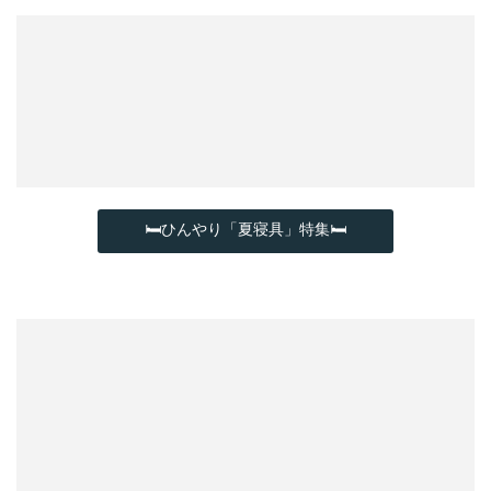
🛏ひんやり「夏寝具」特集🛏