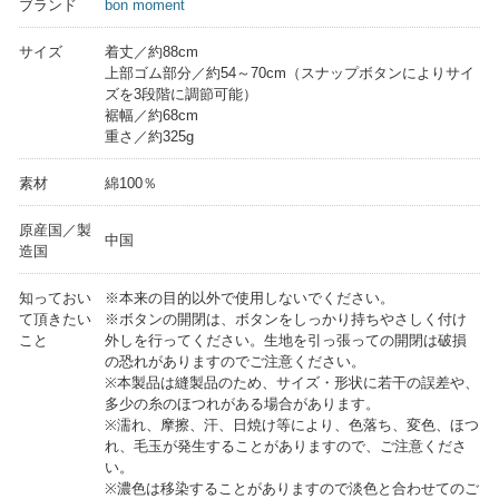
ブランド
bon moment
サイズ
着丈／約88cm
上部ゴム部分／約54～70cm（スナップボタンによりサイ
ズを3段階に調節可能）
裾幅／約68cm
重さ／約325g
素材
綿100％
原産国／製
中国
造国
知っておい
※本来の目的以外で使用しないでください。
て頂きたい
※ボタンの開閉は、ボタンをしっかり持ちやさしく付け
こと
外しを行ってください。生地を引っ張っての開閉は破損
の恐れがありますのでご注意ください。
※本製品は縫製品のため、サイズ・形状に若干の誤差や、
多少の糸のほつれがある場合があります。
※濡れ、摩擦、汗、日焼け等により、色落ち、変色、ほつ
れ、毛玉が発生することがありますので、ご注意くださ
い。
※濃色は移染することがありますので淡色と合わせてのご