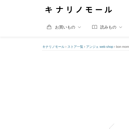
お買いもの
読みもの
キナリノモール
›
ストア一覧
›
アンジェ web shop
›
bon m