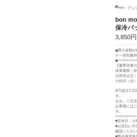
アンジ
bon 
保冷バ
3,850円
購入金額が税
※一部対象
=========
【夏季休業
休業期間：8/
出荷停止日：8
※8/10（
8/7(金)
す。
なお、ご注
お客様には
す。
==========
■定休日：土
■お支払い方
確認くださ
■商品保管