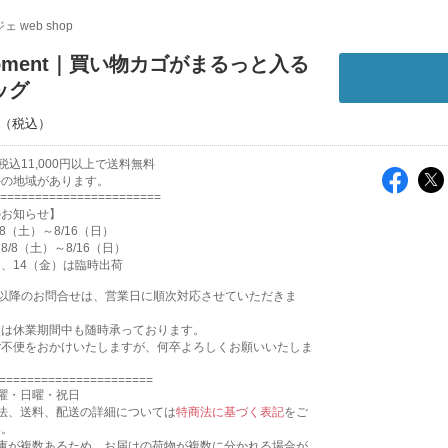
ェ web shop
moment｜買い物カゴがまるっと入る
ッグ
込11,000円以上で送料無料
外の地域があります。
=======================
のお知らせ】
8（土）～8/16（日）
/8（土）～8/16（日）
月）、14（金）は臨時出荷
17:31以降のお問合せは、営業日に順次対応させていただきま
文は休業期間中も随時承っております。
ご不便をおかけいたしますが、何卒よろしくお願いいたしま
======================
曜・日曜・祝日
法、送料、配送の詳細については
特商法に基づく表記
をご
い。
倉庫が複数あるため、お届けの荷物が複数に分かれる場合が