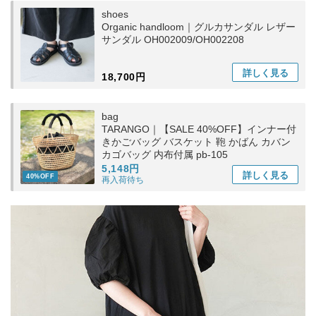
shoes
Organic handloom｜グルカサンダル レザー
サンダル OH002009/OH002208
詳しく
見る
18,700円
bag
TARANGO｜【SALE 40%OFF】インナー付
きかごバッグ バスケット 鞄 かばん カバン
カゴバッグ 内布付属 pb-105
5,148円
詳しく
見る
40%OFF
再入荷待ち