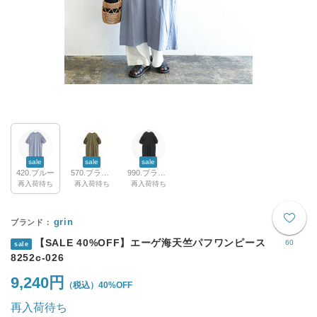
sale
sale
sale
420.ブルー
570.ブラウン
990.ブラック
再入荷待ち
再入荷待ち
再入荷待ち
grin
【SALE 40%OFF】エーゲ海天竺パフワンピース
60
sale
8252c-026
9,240円
40%OFF
再入荷待ち