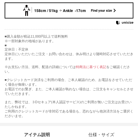
158cm / 51kg
Ankle -17cm
Find your size
購入金額が税込11,000円以上で送料無料
※一部対象外の地域があります。
定休日：不定休
定休日にいただいたご注文・お問い合わせは、休み明けより随時対応させていただき
ます。
※お支払い方法、送料、配送の詳細については
特商法に基づく表記
をご確認くださ
い。
■クレジットカード決済をご利用の場合、ご本人確認のため、お電話をさせていただ
く場合が御座います。
お電話でのお繋ぎ、また、ご本人確認が執れない場合は、ご注文をキャンセルとさせ
ていただきます。
また、弊社では、３Dセキュア(本人認証サービス)のご利用が無いご注文はお受けい
たしかねます。
ご利用のクレジットカードが非対応である場合も、恐れながら他決済方法をご選択く
ださいませ。
アイテム説明
仕様・サイズ