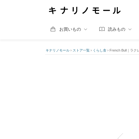
お買いもの
読みもの
キナリノモール
›
ストア一覧
›
くらし舎
›
French Bull