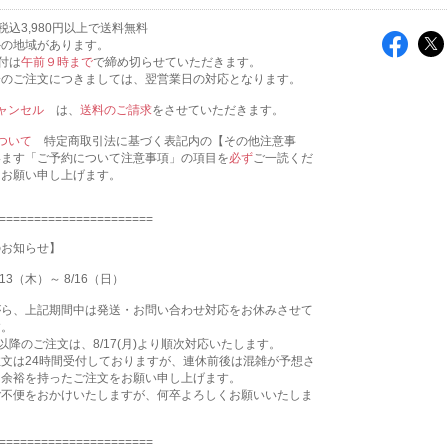
税込3,980円以上で送料無料
外の地域があります。
付は
午前９時まで
で締め切らせていただきます。
降のご注文につきましては、翌営業日の対応となります。
ャンセル
は、
送料のご請求
をさせていただきます。
ついて
特定商取引法に基づく表記内の【その他注意事
います「ご予約について注意事項」の項目を
必ず
ご一読くだ
うお願い申し上げます。
======================
のお知らせ】
13（木）～ 8/16（日）
がら、上記期間中は発送・お問い合わせ対応をお休みさせて
す。
9:00以降のご注文は、8/17(月)より順次対応いたします。
文は24時間受付しておりますが、連休前後は混雑が予想さ
、余裕を持ったご注文をお願い申し上げます。
ご不便をおかけいたしますが、何卒よろしくお願いいたしま
======================