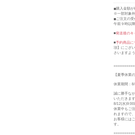
購入金額が
※一部対象
ご注文の受
午前９時以
■
発送後のキ
■
予約商品に
項】にござ
さいますよ
==========
【夏季休業
休業期間：8/
誠に勝手な
いただきま
8/12(水)
休業中もご注
れますので
お客様には
す。
==========