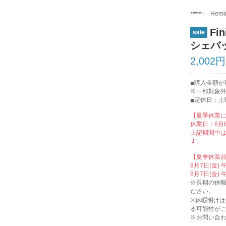
Hemin
Fi
sale
シェバッ
2,002円
購入金額が
※一部対象
定休日：土
【夏季休業
休業日：8月8
上記期間中
す。
【夏季休業
8月7日(金)
8月7日(金)
※長期の休
ださい。
※休暇明け
る可能性が
※お問い合わ