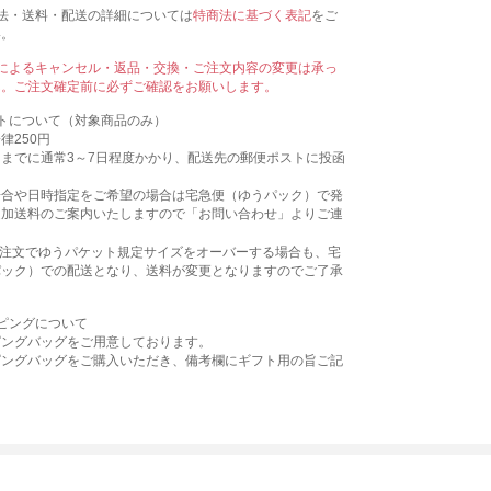
法・送料・配送の詳細については
特商法に基づく表記
をご
い。
によるキャンセル・返品・交換・ご注文内容の変更は承っ
ん。ご注文確定前に必ずご確認をお願いします。
トについて（対象商品のみ）
律250円
までに通常3～7日程度かかり、配送先の郵便ポストに投函
。
場合や日時指定をご希望の場合は宅急便（ゆうパック）で発
追加送料のご案内いたしますので「お問い合わせ」よりご連
。
ご注文でゆうパケット規定サイズをオーバーする場合も、宅
パック）での配送となり、送料が変更となりますのでご了承
ピングについて
ピングバッグをご用意しております。
ピングバッグをご購入いただき、備考欄にギフト用の旨ご記
。