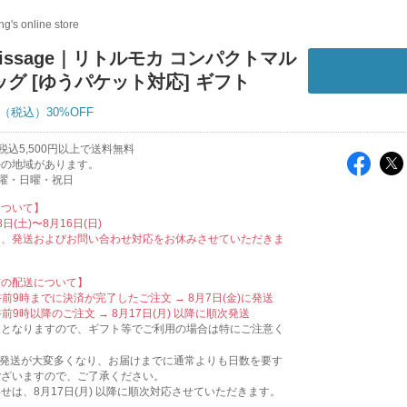
g's online store
nissage｜リトルモカ コンパクトマル
グ [ゆうパケット対応] ギフト
30%OFF
税込5,500円以上で送料無料
外の地域があります。
曜・日曜・祝日
について】
日(土)〜8月16日(日)
は、発送およびお問い合わせ対応をお休みさせていただきま
前の配送について】
 午前9時までに決済が完了したご注文 → 8月7日(金)に発送
 午前9時以降のご注文 → 8月17日(月) 以降に順次発送
暇となりますので、ギフト等でご利用の場合は特にご注意く
は発送が大変多くなり、お届けまでに通常よりも日数を要す
ございますので、ご了承ください。
せは、8月17日(月) 以降に順次対応させていただきます。