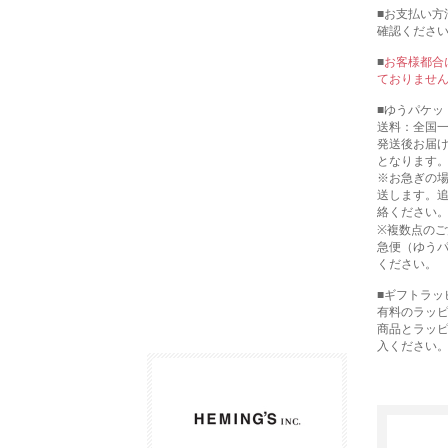
■お支払い方
確認くださ
■
お客様都合
ておりませ
■ゆうパケッ
送料：全国一
発送後お届け
となります
※お急ぎの
送します。
絡ください
※複数点の
急便（ゆう
ください。
■ギフトラッ
有料のラッ
商品とラッ
入ください