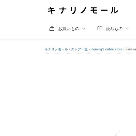
お買いもの
読みもの
キナリノモール
›
ストア一覧
›
Heming's online store
›
Fin