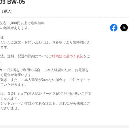
03 BW-05
込11,000円以上で送料無料
外の地域があります。
定休
ただいたご注文・お問い合わせは、休み明けより随時対応さ
きます。
方法、送料、配送の詳細については
特商法に基づく表記
をご
い。
トカード決済をご利用の場合、ご本人確認のため、お電話を
だく場合が御座います。
お繋ぎ、また、ご本人確認が執れない場合は、ご注文をキャ
せていただきます。
は、３Dセキュア(本人認証サービス)のご利用が無いご注文
たしかねます。
レジットカードが非対応である場合も、恐れながら他決済方
くださいませ。