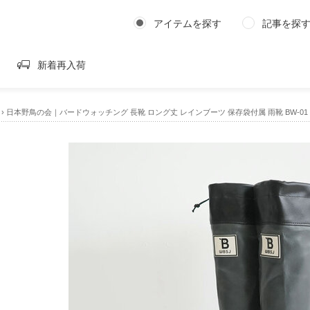
アイテムを探す
記事を探
新着再入荷
›
日本野鳥の会｜バードウォッチング 長靴 ロング丈 レインブーツ 保存袋付属 雨靴 BW-01 BW-