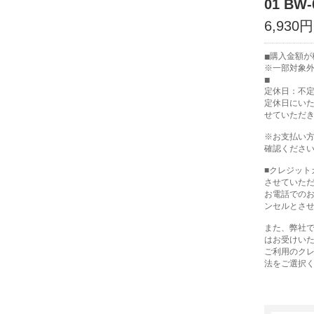
01 BW-
6,930円
購入金額が税
※一部対象
定休日：不
定休日にい
せていただ
※お支払い
確認くださ
■クレジッ
させていた
お電話での
ンセルとさ
また、弊社で
はお受けい
ご利用のク
法をご選択