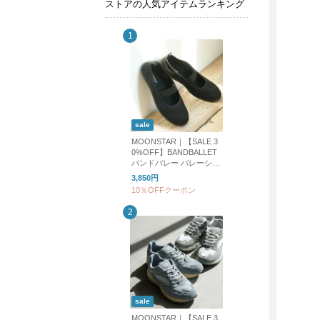
ストアの人気アイテムランキング
sale
MOONSTAR｜【SALE 3
0%OFF】BANDBALLET
バンドバレー バレーシュ
ーズ フラットシューズ b
3,850円
andballet
10％OFFクーポン
sale
MOONSTAR｜【SALE 3