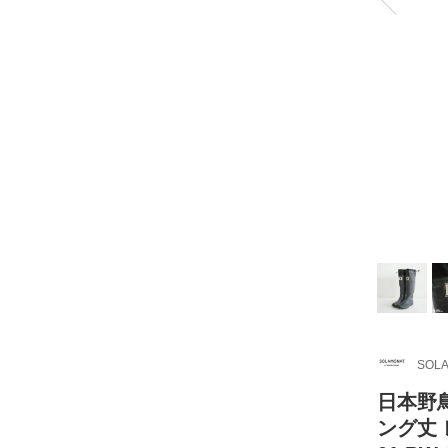
SOLA
日本野
ング丈 