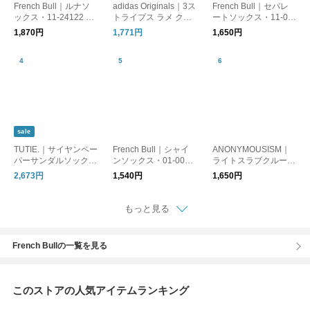
French Bull｜ルナソ
adidas Originals｜3ス
French Bull｜セパレ
ックス・11-24122 リ
トライプス ラメ クル
ートソックス・11-09
ネン
ーソックス 靴下 2足セ
221
1,870円
1,771円
1,650円
ット 3 STRIPES GLIT
TER CREW SOCKS 2
PAIRS ka985
sale
TUTIE.｜サイヤンペー
French Bull｜シャイ
ANONYMOUSISM｜
パーサンダルソック
ンソックス・01-0071
ライトスラブクルーソ
ス/美濃和紙・日差し
リネン
ックス 靴下 1679000
2,673円
1,540円
1,650円
対策・UV対策 ・ギフ
0
ト・日本製
もっと見る
French Bullの一覧を見る
このストアの人気アイテムランキング