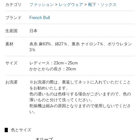
カテゴリ
ファッション
>
レッグウェア
>
靴下・ソックス
ブランド
French Bull
生産国
日本
素材
表糸 麻63%、綿27％、裏糸 ナイロン7％、ポリウレタン
3％
サイズ
レディース：23cm～25cm
かかとからの長さ：20cm
お洗濯
※お洗濯の際は、裏返してネットに入れていただくこと
をお勧めいたします。
色の濃いものは色移りする場合がございますので、色の
薄いものと分けて洗ってください。
乾燥機は縮みの原因となりますので使用しないでくださ
い。
色とサイズ
オリーブ