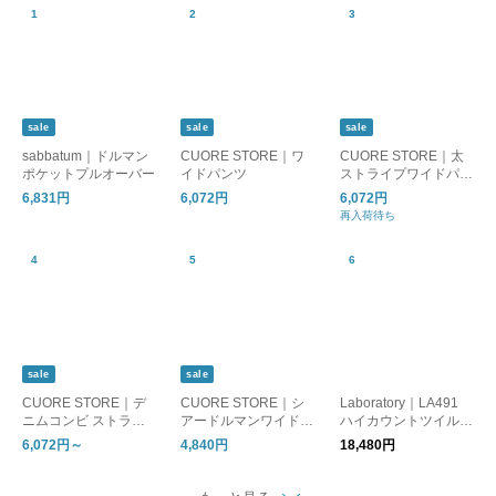
sale
sale
sale
sabbatum｜ドルマン
CUORE STORE｜ワ
CUORE STORE｜太
ポケットプルオーバー
イドパンツ
ストライプワイドパン
ツ
6,831円
6,072円
6,072円
再入荷待ち
sale
sale
CUORE STORE｜デ
CUORE STORE｜シ
Laboratory｜LA491
ニムコンビ ストライ
アードルマンワイドプ
ハイカウントツイルパ
プスカート
ルオーバー
ンツ
6,072円～
4,840円
18,480円