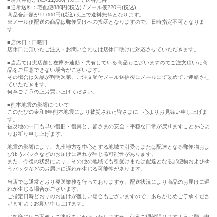
購入金額が税込11,000円以上で送料無料
通常送料：宅配便880円(税込) / メール便220円(税込)
商品合計額が11,000円(税込)以上で送料無料となります。
※メール便配送の商品は郵便受けへの投函となりますので、日時指定不可となりま
す。
■店休日：日曜日
店休日に頂いたご注文・お問い合わせは店休日明けに対応させていただきます。
■当店では実店舗と在庫を連動・共有している商品もございますのでご注文頂いた商
品をご用意できない場合がございます。
その場合は欠品が判明次第、ご注文受付メール送信後にメールにて改めてご連絡させ
ていただきます。
何卒ご了承の上お買い上げください。
■熊本地震の影響について
このたびの令和8年熊本地震により被災された皆さまに、心よりお見舞い申し上げま
す。
被災地の一日も早い復旧・復興と、皆さまの安全・平穏な日常が戻りますことを心よ
りお祈り申し上げます。
地震の影響により、九州地方を中心とする地域で引受けまたは配達となる郵便物およ
びゆうパックなどのお届けに遅れが生じる可能性があります。
また、今後の状況により、その他の地域でも引受けまたは配達となる郵便物およびゆ
うパックなどのお届けに遅れが生じる可能性があります。
当店では通常どおり発送業務を行っておりますが、配送状況により商品のお届けに遅
れが生じる場合がございます。
ご指定日時どおりのお届けが難しい場合もございますので、あらかじめご了承くださ
いますようお願い申し上げます。
お客様にはご不便・ご迷惑をおかけいたしますが、何卒ご理解賜りますようお願い申