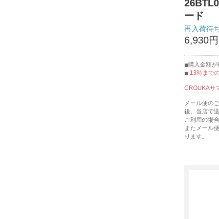
26BTL
ード
再入荷待
6,930円
購入金額が税
13時まで
CROUKAサ
メール便の
後、当店で
ご利用の場
またメール
ります。