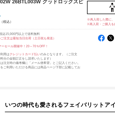
002W 26BTL003W グッドロックスピ
ち
※再入荷した際に、
※再入荷・ご購入を
込15,000円以上で送料無料
のご注文は最短当日出荷（土日祝も発送）
マーセール開催中！20～70％OFF！
ご利用は
クレジットカード払い
のみとなります。（ご注文
送料分の金額訂正をし請求いたします）
合は注文時の備考欄に「メール便希望」とご記入ください。
便をご利用いただける商品には商品ページ下部に記載してお
いつの時代も愛されるフェイバリットア