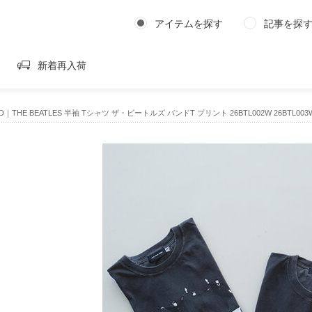
アイテムを探す
記事を探
新着再入荷
EED｜THE BEATLES 半袖 Tシャツ ザ・ビートルズ バンドT プリント 26BTL002W 26BTL