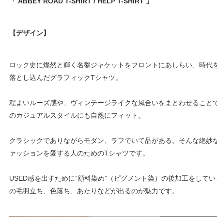
「 ABBEY ROAD T-SHIRT / HELP T-SHIRT 」
【デザイン】
ロック史に燦然と輝く名盤ジャケットをフロントにあしらい、時代
落とし込んだグラフィックTシャツ。
程よいルーズ感や、ヴィンテージライクな風合いをまとわせること
のカジュアルスタイルにも自然にフィット。
クラシックでありながらモダン、ラフでいて品がある。そんな絶妙
ァッションを愛する人のためのTシャツです。
USED感を出すために“顔料染め”（ピグメント染）の後加工をして
の毛羽立ち、色落ち、あたりなどが出るのが魅力です。